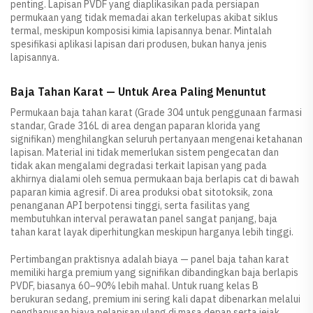
penting. Lapisan PVDF yang diaplikasikan pada persiapan
permukaan yang tidak memadai akan terkelupas akibat siklus
termal, meskipun komposisi kimia lapisannya benar. Mintalah
spesifikasi aplikasi lapisan dari produsen, bukan hanya jenis
lapisannya.
Baja Tahan Karat — Untuk Area Paling Menuntut
Permukaan baja tahan karat (Grade 304 untuk penggunaan farmasi
standar, Grade 316L di area dengan paparan klorida yang
signifikan) menghilangkan seluruh pertanyaan mengenai ketahanan
lapisan. Material ini tidak memerlukan sistem pengecatan dan
tidak akan mengalami degradasi terkait lapisan yang pada
akhirnya dialami oleh semua permukaan baja berlapis cat di bawah
paparan kimia agresif. Di area produksi obat sitotoksik, zona
penanganan API berpotensi tinggi, serta fasilitas yang
membutuhkan interval perawatan panel sangat panjang, baja
tahan karat layak diperhitungkan meskipun harganya lebih tinggi.
Pertimbangan praktisnya adalah biaya — panel baja tahan karat
memiliki harga premium yang signifikan dibandingkan baja berlapis
PVDF, biasanya 60–90% lebih mahal. Untuk ruang kelas B
berukuran sedang, premium ini sering kali dapat dibenarkan melalui
penghapusan biaya pelapisan ulang di masa depan serta jejak