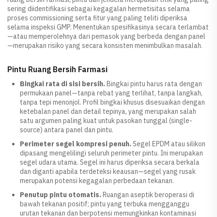
sering diidentifikasi sebagai kegagalan hermetisitas selama
proses commissioning serta fitur yang paling teliti diperiksa
selama inspeksi GMP. Menentukan spesifikasinya secara terlambat
—atau memperolehnya dari pemasok yang berbeda dengan panel
—merupakan risiko yang secara konsisten menimbulkan masalah.
Pintu Ruang Bersih Farmasi
Bingkai rata di sisi bersih.
Bingkai pintu harus rata dengan
permukaan panel—tanpa rebat yang terlihat, tanpa langkah,
tanpa tepi menonjol. Profil bingkai khusus disesuaikan dengan
ketebalan panel dan detail tepinya, yang merupakan salah
satu argumen paling kuat untuk pasokan tunggal (single-
source) antara panel dan pintu.
Perimeter segel kompresi penuh.
Segel EPDM atau silikon
dipasang mengelilingi seluruh perimeter pintu. Ini merupakan
segel udara utama. Segel ini harus diperiksa secara berkala
dan diganti apabila terdeteksi keausan—segel yang rusak
merupakan potensi kegagalan perbedaan tekanan.
Penutup pintu otomatis.
Ruangan aseptik beroperasi di
bawah tekanan positif; pintu yang terbuka mengganggu
urutan tekanan dan berpotensi memungkinkan kontaminasi