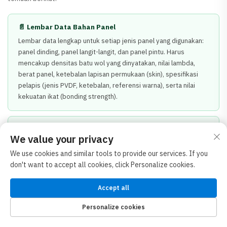
📄 Lembar Data Bahan Panel
Lembar data lengkap untuk setiap jenis panel yang digunakan:
panel dinding, panel langit-langit, dan panel pintu. Harus
mencakup densitas batu wol yang dinyatakan, nilai lambda,
berat panel, ketebalan lapisan permukaan (skin), spesifikasi
pelapis (jenis PVDF, ketebalan, referensi warna), serta nilai
kekuatan ikat (bonding strength).
🔥 Sertifikat Klasifikasi Ketahanan Api
We value your privacy
Sertifikat reaksi terhadap api EN 13501-1 yang menunjukkan
We use cookies and similar tools to provide our services. If you
klasifikasi A1, dikeluarkan oleh laboratorium pengujian pihak
don't want to accept all cookies, click Personalize cookies.
ketiga yang terakreditasi. Secara terpisah, sertifikat pengujian
ketahanan api EN 1364 yang menunjukkan peringkat REI jika
ditentukan. Kedua sertifikat tersebut harus sesuai dengan
Accept all
produk panel spesifik yang disuplai, bukan produk serupa.
Personalize cookies
HALAMAN UTAMA
PRODUK
SUREL
TEL