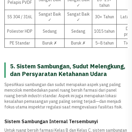
Pelapis PVDF
✓
✓
tahun
Sangat Baik
Sangat Baik
SS 304 / 316L
30+ Tahun
Latar 
✓
✓
D (
Poliester HDP
Sedang
Sedang
1015 tahun
prot
PE Standar
Buruk ✗
Buruk ✗
5–8 tahun
Tida
5. Sistem Sambungan, Sudut Melengkung,
dan Persyaratan Ketahanan Udara
Spesifikasi sambungan dan sudut merupakan aspek yang paling
mencolok membedakan panel ruang bersih farmasi dari panel
ruang bersih industri standar. Aspek ini juga merupakan lokasi
kesalahan pemasangan yang paling sering terjadi—dan menjadi
fokus utama inspektur regulasi saat mengevaluasi fasilitas fisik.
Sistem Sambungan Internal Tersembunyi
Untuk ruang bersih farmasi Kelas B dan Kelas C, sistem sambungan