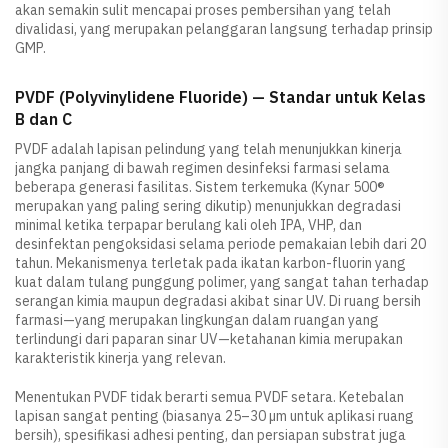
akan semakin sulit mencapai proses pembersihan yang telah
divalidasi, yang merupakan pelanggaran langsung terhadap prinsip
GMP.
PVDF (Polyvinylidene Fluoride) — Standar untuk Kelas
B dan C
PVDF adalah lapisan pelindung yang telah menunjukkan kinerja
jangka panjang di bawah regimen desinfeksi farmasi selama
beberapa generasi fasilitas. Sistem terkemuka (Kynar 500®
merupakan yang paling sering dikutip) menunjukkan degradasi
minimal ketika terpapar berulang kali oleh IPA, VHP, dan
desinfektan pengoksidasi selama periode pemakaian lebih dari 20
tahun. Mekanismenya terletak pada ikatan karbon-fluorin yang
kuat dalam tulang punggung polimer, yang sangat tahan terhadap
serangan kimia maupun degradasi akibat sinar UV. Di ruang bersih
farmasi—yang merupakan lingkungan dalam ruangan yang
terlindungi dari paparan sinar UV—ketahanan kimia merupakan
karakteristik kinerja yang relevan.
Menentukan PVDF tidak berarti semua PVDF setara. Ketebalan
lapisan sangat penting (biasanya 25–30 µm untuk aplikasi ruang
bersih), spesifikasi adhesi penting, dan persiapan substrat juga