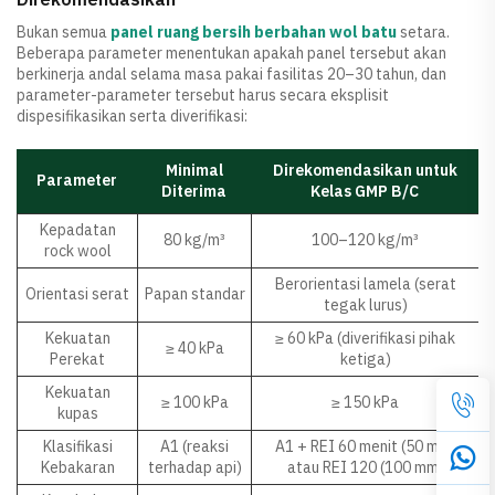
Bukan semua
panel ruang bersih berbahan wol batu
setara.
Beberapa parameter menentukan apakah panel tersebut akan
berkinerja andal selama masa pakai fasilitas 20–30 tahun, dan
parameter-parameter tersebut harus secara eksplisit
dispesifikasikan serta diverifikasi:
Minimal
Direkomendasikan untuk
Parameter
Diterima
Kelas GMP B/C
Kepadatan
80 kg/m³
100–120 kg/m³
rock wool
Berorientasi lamela (serat
Orientasi serat
Papan standar
tegak lurus)
Kekuatan
≥ 60 kPa (diverifikasi pihak
≥ 40 kPa
Perekat
ketiga)
Kekuatan
≥ 100 kPa
≥ 150 kPa
kupas
Klasifikasi
A1 (reaksi
A1 + REI 60 menit (50 mm)
Kebakaran
terhadap api)
atau REI 120 (100 mm)