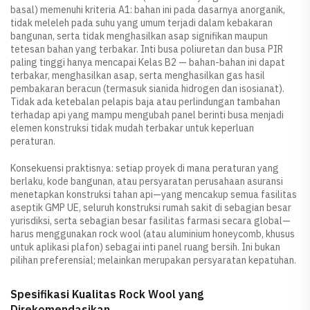
basal) memenuhi kriteria A1: bahan ini pada dasarnya anorganik,
tidak meleleh pada suhu yang umum terjadi dalam kebakaran
bangunan, serta tidak menghasilkan asap signifikan maupun
tetesan bahan yang terbakar. Inti busa poliuretan dan busa PIR
paling tinggi hanya mencapai Kelas B2 — bahan-bahan ini dapat
terbakar, menghasilkan asap, serta menghasilkan gas hasil
pembakaran beracun (termasuk sianida hidrogen dan isosianat).
Tidak ada ketebalan pelapis baja atau perlindungan tambahan
terhadap api yang mampu mengubah panel berinti busa menjadi
elemen konstruksi tidak mudah terbakar untuk keperluan
peraturan.
Konsekuensi praktisnya: setiap proyek di mana peraturan yang
berlaku, kode bangunan, atau persyaratan perusahaan asuransi
menetapkan konstruksi tahan api—yang mencakup semua fasilitas
aseptik GMP UE, seluruh konstruksi rumah sakit di sebagian besar
yurisdiksi, serta sebagian besar fasilitas farmasi secara global—
harus menggunakan rock wool (atau aluminium honeycomb, khusus
untuk aplikasi plafon) sebagai inti panel ruang bersih. Ini bukan
pilihan preferensial; melainkan merupakan persyaratan kepatuhan.
Spesifikasi Kualitas Rock Wool yang
Direkomendasikan