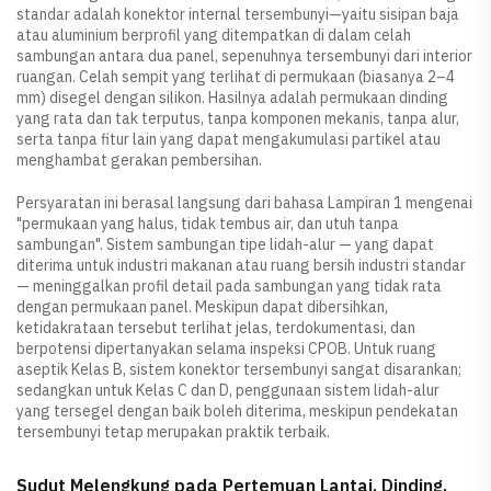
standar adalah konektor internal tersembunyi—yaitu sisipan baja
atau aluminium berprofil yang ditempatkan di dalam celah
sambungan antara dua panel, sepenuhnya tersembunyi dari interior
ruangan. Celah sempit yang terlihat di permukaan (biasanya 2–4
mm) disegel dengan silikon. Hasilnya adalah permukaan dinding
yang rata dan tak terputus, tanpa komponen mekanis, tanpa alur,
serta tanpa fitur lain yang dapat mengakumulasi partikel atau
menghambat gerakan pembersihan.
Persyaratan ini berasal langsung dari bahasa Lampiran 1 mengenai
"permukaan yang halus, tidak tembus air, dan utuh tanpa
sambungan". Sistem sambungan tipe lidah-alur — yang dapat
diterima untuk industri makanan atau ruang bersih industri standar
— meninggalkan profil detail pada sambungan yang tidak rata
dengan permukaan panel. Meskipun dapat dibersihkan,
ketidakrataan tersebut terlihat jelas, terdokumentasi, dan
berpotensi dipertanyakan selama inspeksi CPOB. Untuk ruang
aseptik Kelas B, sistem konektor tersembunyi sangat disarankan;
sedangkan untuk Kelas C dan D, penggunaan sistem lidah-alur
yang tersegel dengan baik boleh diterima, meskipun pendekatan
tersembunyi tetap merupakan praktik terbaik.
Sudut Melengkung pada Pertemuan Lantai, Dinding,