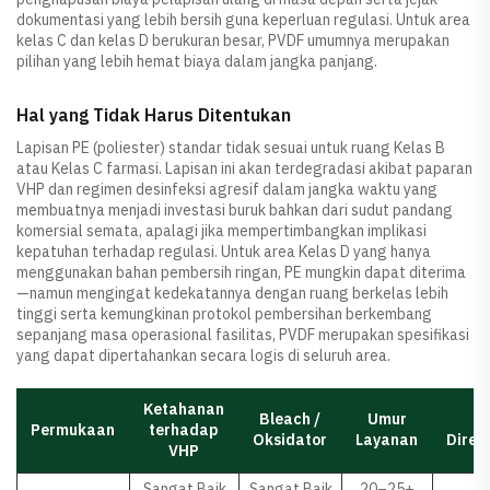
dokumentasi yang lebih bersih guna keperluan regulasi. Untuk area
kelas C dan kelas D berukuran besar, PVDF umumnya merupakan
pilihan yang lebih hemat biaya dalam jangka panjang.
Hal yang Tidak Harus Ditentukan
Lapisan PE (poliester) standar tidak sesuai untuk ruang Kelas B
atau Kelas C farmasi. Lapisan ini akan terdegradasi akibat paparan
VHP dan regimen desinfeksi agresif dalam jangka waktu yang
membuatnya menjadi investasi buruk bahkan dari sudut pandang
komersial semata, apalagi jika mempertimbangkan implikasi
kepatuhan terhadap regulasi. Untuk area Kelas D yang hanya
menggunakan bahan pembersih ringan, PE mungkin dapat diterima
—namun mengingat kedekatannya dengan ruang berkelas lebih
tinggi serta kemungkinan protokol pembersihan berkembang
sepanjang masa operasional fasilitas, PVDF merupakan spesifikasi
yang dapat dipertahankan secara logis di seluruh area.
Ketahanan
Bleach /
Umur
K
Permukaan
terhadap
Oksidator
Layanan
Direk
VHP
Sangat Baik
Sangat Baik
20–25+