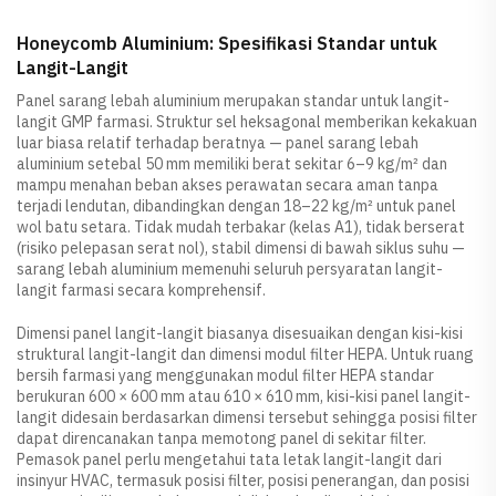
Honeycomb Aluminium: Spesifikasi Standar untuk
Langit-Langit
Panel sarang lebah aluminium merupakan standar untuk langit-
langit GMP farmasi. Struktur sel heksagonal memberikan kekakuan
luar biasa relatif terhadap beratnya — panel sarang lebah
aluminium setebal 50 mm memiliki berat sekitar 6–9 kg/m² dan
mampu menahan beban akses perawatan secara aman tanpa
terjadi lendutan, dibandingkan dengan 18–22 kg/m² untuk panel
wol batu setara. Tidak mudah terbakar (kelas A1), tidak berserat
(risiko pelepasan serat nol), stabil dimensi di bawah siklus suhu —
sarang lebah aluminium memenuhi seluruh persyaratan langit-
langit farmasi secara komprehensif.
Dimensi panel langit-langit biasanya disesuaikan dengan kisi-kisi
struktural langit-langit dan dimensi modul filter HEPA. Untuk ruang
bersih farmasi yang menggunakan modul filter HEPA standar
berukuran 600 × 600 mm atau 610 × 610 mm, kisi-kisi panel langit-
langit didesain berdasarkan dimensi tersebut sehingga posisi filter
dapat direncanakan tanpa memotong panel di sekitar filter.
Pemasok panel perlu mengetahui tata letak langit-langit dari
insinyur HVAC, termasuk posisi filter, posisi penerangan, dan posisi