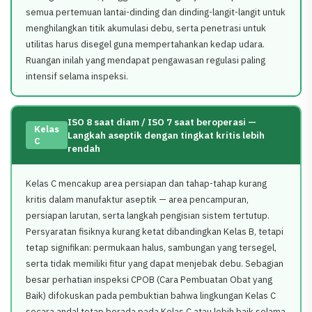
semua pertemuan lantai-dinding dan dinding-langit-langit untuk
menghilangkan titik akumulasi debu, serta penetrasi untuk
utilitas harus disegel guna mempertahankan kedap udara.
Ruangan inilah yang mendapat pengawasan regulasi paling
intensif selama inspeksi.
ISO 8 saat diam / ISO 7 saat beroperasi —
Kelas
Langkah aseptik dengan tingkat kritis lebih
C
rendah
Kelas C mencakup area persiapan dan tahap-tahap kurang
kritis dalam manufaktur aseptik — area pencampuran,
persiapan larutan, serta langkah pengisian sistem tertutup.
Persyaratan fisiknya kurang ketat dibandingkan Kelas B, tetapi
tetap signifikan: permukaan halus, sambungan yang tersegel,
serta tidak memiliki fitur yang dapat menjebak debu. Sebagian
besar perhatian inspeksi CPOB (Cara Pembuatan Obat yang
Baik) difokuskan pada pembuktian bahwa lingkungan Kelas C
secara andal tetap berada pada Kelas C atau lebih baik selama