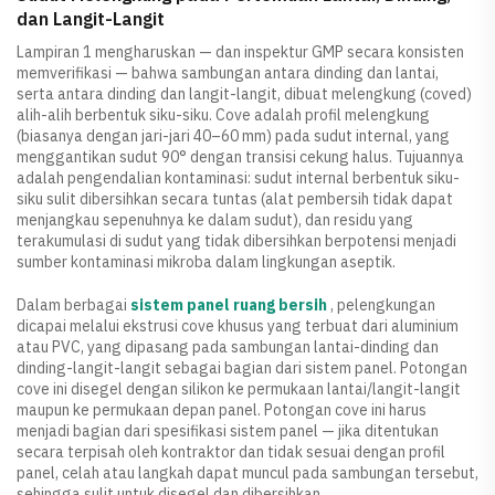
dan Langit-Langit
Lampiran 1 mengharuskan — dan inspektur GMP secara konsisten
memverifikasi — bahwa sambungan antara dinding dan lantai,
serta antara dinding dan langit-langit, dibuat melengkung (coved)
alih-alih berbentuk siku-siku. Cove adalah profil melengkung
(biasanya dengan jari-jari 40–60 mm) pada sudut internal, yang
menggantikan sudut 90° dengan transisi cekung halus. Tujuannya
adalah pengendalian kontaminasi: sudut internal berbentuk siku-
siku sulit dibersihkan secara tuntas (alat pembersih tidak dapat
menjangkau sepenuhnya ke dalam sudut), dan residu yang
terakumulasi di sudut yang tidak dibersihkan berpotensi menjadi
sumber kontaminasi mikroba dalam lingkungan aseptik.
Dalam berbagai
sistem panel ruang bersih
, pelengkungan
dicapai melalui ekstrusi cove khusus yang terbuat dari aluminium
atau PVC, yang dipasang pada sambungan lantai-dinding dan
dinding-langit-langit sebagai bagian dari sistem panel. Potongan
cove ini disegel dengan silikon ke permukaan lantai/langit-langit
maupun ke permukaan depan panel. Potongan cove ini harus
menjadi bagian dari spesifikasi sistem panel — jika ditentukan
secara terpisah oleh kontraktor dan tidak sesuai dengan profil
panel, celah atau langkah dapat muncul pada sambungan tersebut,
sehingga sulit untuk disegel dan dibersihkan.