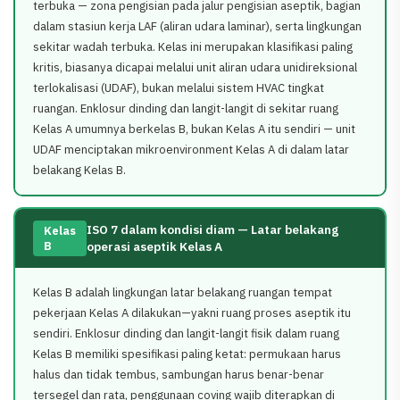
terbuka — zona pengisian pada jalur pengisian aseptik, bagian
dalam stasiun kerja LAF (aliran udara laminar), serta lingkungan
sekitar wadah terbuka. Kelas ini merupakan klasifikasi paling
kritis, biasanya dicapai melalui unit aliran udara unidireksional
terlokalisasi (UDAF), bukan melalui sistem HVAC tingkat
ruangan. Enklosur dinding dan langit-langit di sekitar ruang
Kelas A umumnya berkelas B, bukan Kelas A itu sendiri — unit
UDAF menciptakan mikroenvironment Kelas A di dalam latar
belakang Kelas B.
ISO 7 dalam kondisi diam — Latar belakang
Kelas
B
operasi aseptik Kelas A
Kelas B adalah lingkungan latar belakang ruangan tempat
pekerjaan Kelas A dilakukan—yakni ruang proses aseptik itu
sendiri. Enklosur dinding dan langit-langit fisik dalam ruang
Kelas B memiliki spesifikasi paling ketat: permukaan harus
halus dan tidak tembus, sambungan harus benar-benar
tersegel dan rata, penggunaan coving wajib diterapkan di