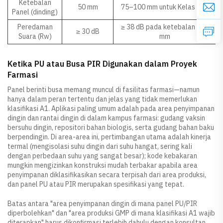
Ketebalan
50 mm
75–100 mm untuk Kelas B/C
Panel (dinding)
Peredaman
≥ 38 dB pada ketebalan 100
≥ 30 dB
Suara (Rw)
mm
Ketika PU atau Busa PIR Digunakan dalam Proyek
Farmasi
Panel berinti busa memang muncul di fasilitas farmasi—namun
hanya dalam peran tertentu dan jelas yang tidak memerlukan
klasifikasi A1. Aplikasi paling umum adalah pada area penyimpanan
dingin dan rantai dingin di dalam kampus farmasi: gudang vaksin
bersuhu dingin, repositori bahan biologis, serta gudang bahan baku
berpendingin. Di area-area ini, pertimbangan utama adalah kinerja
termal (mengisolasi suhu dingin dari suhu hangat, sering kali
dengan perbedaan suhu yang sangat besar); kode kebakaran
mungkin mengizinkan konstruksi mudah terbakar apabila area
penyimpanan diklasifikasikan secara terpisah dari area produksi,
dan panel PU atau PIR merupakan spesifikasi yang tepat.
Batas antara "area penyimpanan dingin di mana panel PU/PIR
diperbolehkan" dan "area produksi GMP di mana klasifikasi A1 wajib
diterapkan" harus dikonfirmasi terlebih dahulu dengan konsultan