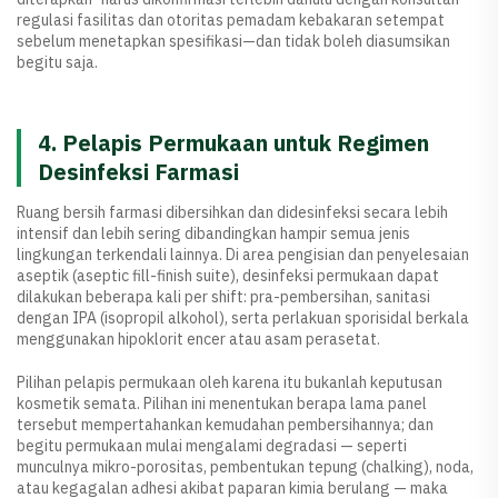
regulasi fasilitas dan otoritas pemadam kebakaran setempat
sebelum menetapkan spesifikasi—dan tidak boleh diasumsikan
begitu saja.
4. Pelapis Permukaan untuk Regimen
Desinfeksi Farmasi
Ruang bersih farmasi dibersihkan dan didesinfeksi secara lebih
intensif dan lebih sering dibandingkan hampir semua jenis
lingkungan terkendali lainnya. Di area pengisian dan penyelesaian
aseptik (aseptic fill-finish suite), desinfeksi permukaan dapat
dilakukan beberapa kali per shift: pra-pembersihan, sanitasi
dengan IPA (isopropil alkohol), serta perlakuan sporisidal berkala
menggunakan hipoklorit encer atau asam perasetat.
Pilihan pelapis permukaan oleh karena itu bukanlah keputusan
kosmetik semata. Pilihan ini menentukan berapa lama panel
tersebut mempertahankan kemudahan pembersihannya; dan
begitu permukaan mulai mengalami degradasi — seperti
munculnya mikro-porositas, pembentukan tepung (chalking), noda,
atau kegagalan adhesi akibat paparan kimia berulang — maka