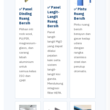
✅ Panel
✅ Panel
✅ Pintu
Langit-
Dinding
Ruang
Langit
Ruang
Bersih
Ruang
Bersih
Pintu ruang
Bersih
Pilihan inti
bersih
Panel
rock wool,
berayun dan
langit-
PU/PIR,
geser kedap
langit MgO
magnesium-
udara
yang dapat
glass, dan
dengan
dilalui
sarang
rangka
pejalan
lebah
stainless
kaki serta
aluminium
steel dan
sistem
untuk
penutup
langit-
semua kelas
otomatis.
langit kisi
ISO dan
ganda.
GMP.
Mendukung
integrasi
filter HEPA.