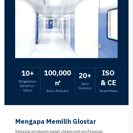
100,000
ISO
10+
20+
㎡
& CE
Pengalaman
Jalur
Bertahun-
Produksi
tahun
Basis Produksi
Tersertifikasi
Mengapa Memilih Glostar
Sebagai produsen panel cleanroom profesional,