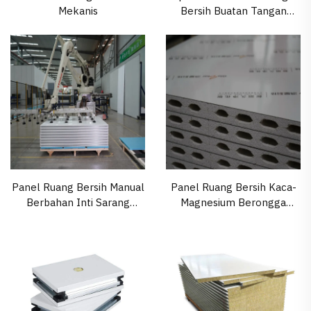
Mekanis
Bersih Buatan Tangan
dengan Ketebalan 50 mm
dari Poliuretan (PU) dengan
Profil Sudut ABS
Panel Ruang Bersih Manual
Panel Ruang Bersih Kaca-
Berbahan Inti Sarang
Magnesium Berongga
Lebah Aluminium
Berkualitas Tinggi untuk
Bengkel Farmasi