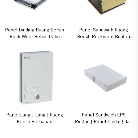
Panel Dinding Ruang Bersih
Panel Sandwich Ruang
Rock Wool Bebas Debu
Bersih Rockwool Buatan
untuk Fasilitas Farmasi GMP
Mesin dengan Pemasangan
Cepat
Panel Langit-Langit Ruang
Panel Sandwich EPS
Bersih Berbahan
Ringan | Panel Dinding dan
Magnesium Oksida dan
Langit-Langit Ruang Bersih
Rockwool yang Dapat
untuk Penyimpanan Dingin,