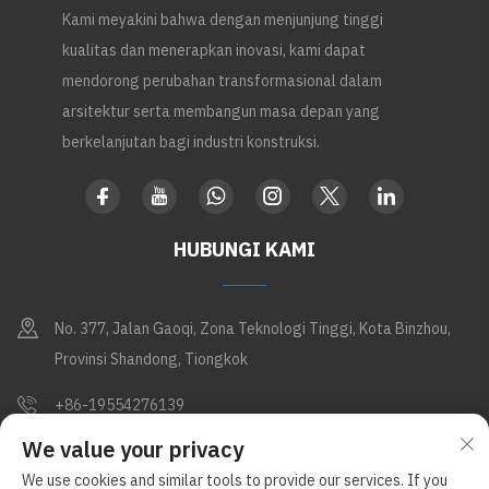
Kami meyakini bahwa dengan menjunjung tinggi
kualitas dan menerapkan inovasi, kami dapat
mendorong perubahan transformasional dalam
arsitektur serta membangun masa depan yang
berkelanjutan bagi industri konstruksi.
HUBUNGI KAMI
No. 377, Jalan Gaoqi, Zona Teknologi Tinggi, Kota Binzhou,
Provinsi Shandong, Tiongkok
+86-19554276139
We value your privacy
[email protected]
We use cookies and similar tools to provide our services. If you