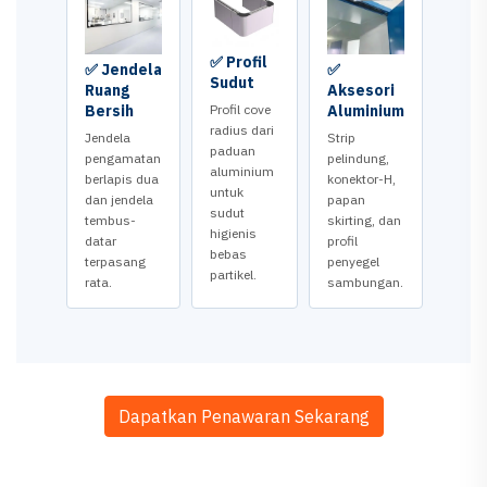
✅ Profil
✅ Jendela
✅
Sudut
Ruang
Aksesori
Bersih
Profil cove
Aluminium
radius dari
Jendela
Strip
paduan
pengamatan
pelindung,
aluminium
berlapis dua
konektor-H,
untuk
dan jendela
papan
sudut
tembus-
skirting, dan
higienis
datar
profil
bebas
terpasang
penyegel
partikel.
rata.
sambungan.
Dapatkan Penawaran Sekarang