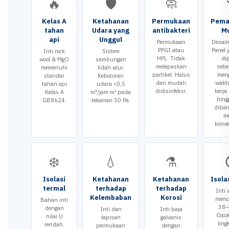
🔥
🛡️
🧼
Kelas A
Ketahanan
Permukaan
Pema
tahan
Udara yang
antibakteri
M
api
Unggul
Permukaan
Desain
PPGI atau
Panel 
Inti rock
Sistem
HPL. Tidak
di
wool & MgO
sambungan
melepaskan
sebe
memenuhi
lidah-alur.
partikel. Halus
men
standar
Kebocoran
dan mudah
wakt
tahan api
udara <0,5
didisinfeksi.
kerja 
Kelas A
m³/jam·m² pada
hing
GB8624.
tekanan 50 Pa.
diba
m
konve
❄️
💧
⚗️
Isolasi
Ketahanan
Ketahanan
Isola
termal
terhadap
terhadap
Inti 
Kelembaban
Korosi
menc
Bahan inti
38–
dengan
Inti dan
Inti baja
Coco
nilai U
lapisan
galvanis
lin
rendah.
permukaan
dengan