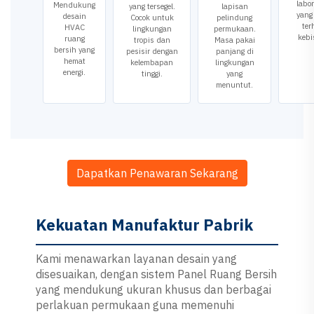
labo
Mendukung
yang tersegel.
lapisan
yang 
desain
Cocok untuk
pelindung
te
HVAC
lingkungan
permukaan.
kebi
ruang
tropis dan
Masa pakai
bersih yang
pesisir dengan
panjang di
hemat
kelembapan
lingkungan
energi.
tinggi.
yang
menuntut.
Dapatkan Penawaran Sekarang
Kekuatan Manufaktur Pabrik
Kami menawarkan layanan desain yang
disesuaikan, dengan sistem Panel Ruang Bersih
yang mendukung ukuran khusus dan berbagai
perlakuan permukaan guna memenuhi