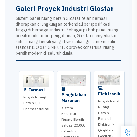
Galeri Proyek Industri Glostar
Sistem panel ruang bersih Glostar telah berhasil
diterapkan di lingkungan terkendali berspesifikasi
tinggi di berbagai industri. Sebagai pabrik panel ruang
bersih modular berpengalaman, Glostar menyediakan
solusi ruang bersih yang disesuaikan guna memenuhi
standar ISO dan GMP untuk proyek konstruksi ruang
bersih modern di seluruh dunia.
💻
🍔
💊 Farmasi
Elektronik
Pengolahan
Proyek Ruang
Makanan
Proyek Panel
Bersih Qilu
Ruang
sistem
Pharmaceutical
Bersih
Enklosur
Bengkel
Ruang Bersih
Elektronik
seluas 20.000
Qingdao
m² untuk
Goertek ·
Shandong