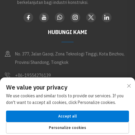
berkelanjutan bagi industri konstruksi.
HUBUNGI KAMI
No. 377, Jalan Gaoqi, Zona Teknologi Tinggi, Kota Binzhou,
Provinsi Shandong, Tiongkok
+86-19554276139
We value your privacy
[email protected]
We use cookies and similar tools to provide our services. If you
don't want to accept all cookies, click Personalize cookies.
Hak Cipta © Shandong Apex Metal Products Co., Ltd. Semua Hak
Dilindungi (Di bawah Glostar New Materials Group)
Kebijakan Privasi
Accept all
BLOG
Personalize cookies