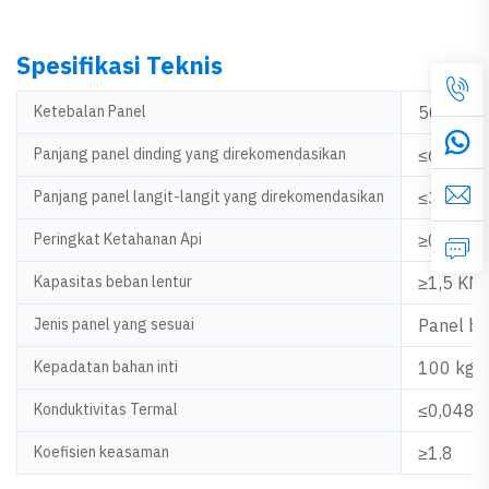
Spesifikasi Teknis
Ketebalan Panel
50 mm 
Panjang panel dinding yang direkomendasikan
≤6000
Panjang panel langit-langit yang direkomendasikan
≤3000
Peringkat Ketahanan Api
≥0,5 jam
Kapasitas beban lentur
≥1,5 KN
Jenis panel yang sesuai
Panel bu
Kepadatan bahan inti
100 kg/
Konduktivitas Termal
≤0,048 
Koefisien keasaman
≥1.8