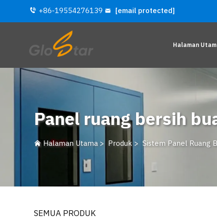
+86-19554276139
[email protected]
Halaman Utam
Panel ruang bersih bu
Halaman Utama
>
Produk
>
Sistem Panel Ruang B
SEMUA PRODUK