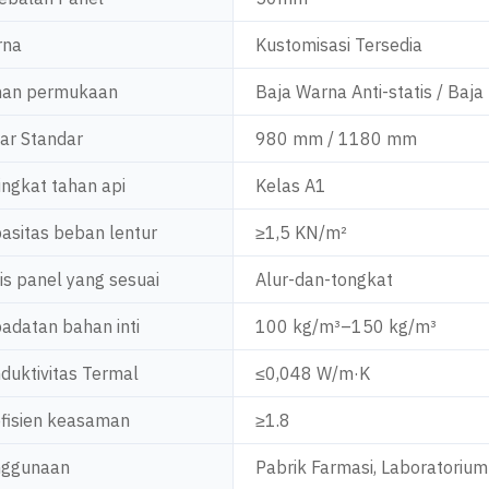
rna
Kustomisasi Tersedia
an permukaan
Baja Warna Anti-statis / Baj
ar Standar
980 mm / 1180 mm
ingkat tahan api
Kelas A1
asitas beban lentur
≥1,5 KN/m²
is panel yang sesuai
Alur-dan-tongkat
adatan bahan inti
100 kg/m³–150 kg/m³
duktivitas Termal
≤0,048 W/m·K
fisien keasaman
≥1.8
nggunaan
Pabrik Farmasi, Laboratorium