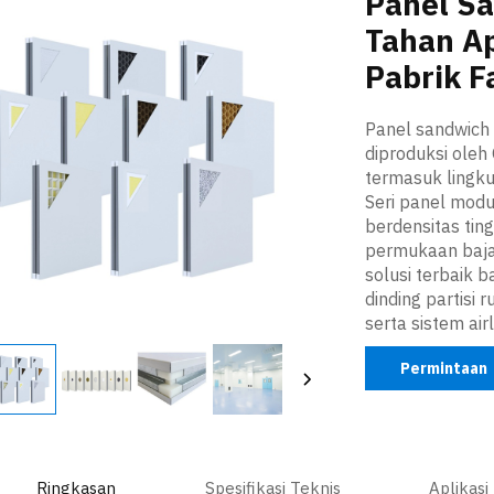
Panel S
Tahan A
Pabrik F
Panel sandwich
diproduksi oleh 
termasuk lingk
Seri panel modu
berdensitas tin
permukaan baja
solusi terbaik b
dinding partisi 
serta sistem ai
Permintaan
Ringkasan
Spesifikasi Teknis
Aplikasi