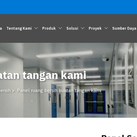
a
Tentang Kami
Produk
Solusi
Proyek
Sumber Daya
atan tangan kami
ersih
>
Panel ruang bersih buatan tangan kami