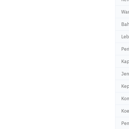
Wa
Bah
Leb
Per
Kap
Jen
Kep
Kon
Koe
Pe