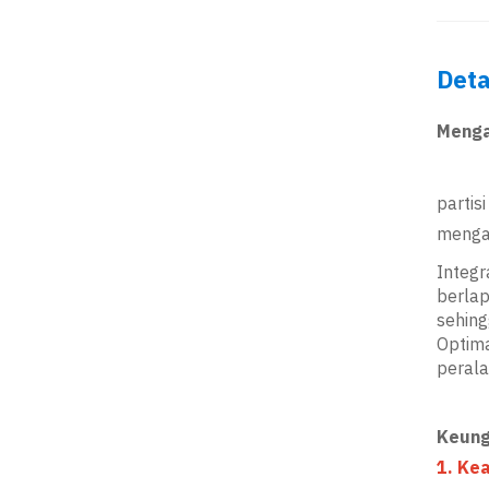
Deta
Menga
partis
mengap
Integr
berlap
sehing
Optima
perala
Keung
1. Ke