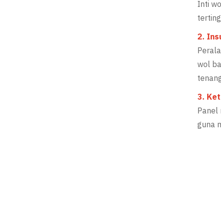
Inti 
tertin
2. Ins
Perala
wol ba
tenang
3. Ke
Panel 
guna 