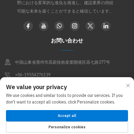
野における変革的な進化を推進し、建設業界の持続
可能な未来を築くことができると確信しています。
お問い合わせ
中国山東省濱州市高新技術産業開発区高七路377号
+86-19554276139
We value your privacy
[email protected]
We use cookies and similar tools to provide our services. If you
don't want to accept all cookies, click Personalize cookies.
著作権 © 山東アペックス金属製品有限公司。無断転載禁止（グロスタ
Accept all
ー新材料グループ傘下）
プライバシーポリシー
ブログ
Personalize cookies