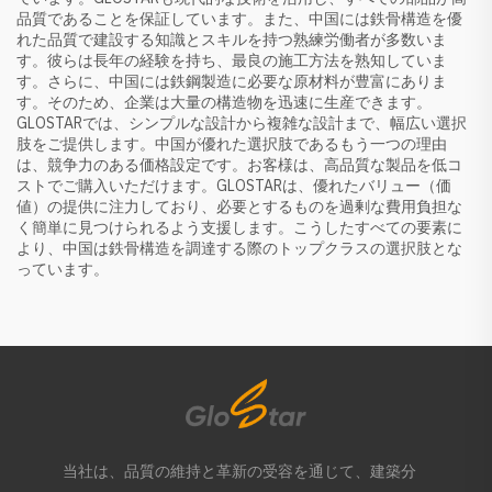
品質であることを保証しています。また、中国には鉄骨構造を優
れた品質で建設する知識とスキルを持つ熟練労働者が多数いま
す。彼らは長年の経験を持ち、最良の施工方法を熟知していま
す。さらに、中国には鉄鋼製造に必要な原材料が豊富にありま
す。そのため、企業は大量の構造物を迅速に生産できます。
GLOSTARでは、シンプルな設計から複雑な設計まで、幅広い選択
肢をご提供します。中国が優れた選択肢であるもう一つの理由
は、競争力のある価格設定です。お客様は、高品質な製品を低コ
ストでご購入いただけます。GLOSTARは、優れたバリュー（価
値）の提供に注力しており、必要とするものを過剰な費用負担な
く簡単に見つけられるよう支援します。こうしたすべての要素に
より、中国は鉄骨構造を調達する際のトップクラスの選択肢とな
っています。
当社は、品質の維持と革新の受容を通じて、建築分