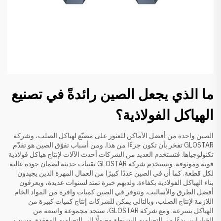
ما الذي يجعل الصين رائدةً في تصنيع
الهياكل الفولاذية؟
الصين واحدة من أفضل الأماكن للعثور على مصنّع لهياكل الصلب، وشركة
GLOSTAR تفخر بأن تكون جزءًا من هذا. ومن أسباب تفوّق الصين هو تقدّم
تكنولوجياها. فتستخدم العديد من الشركات أحدث الآلات لإنتاج هياكل فولاذية
قوية وموثوقة. وتستخدم شركة GLOSTAR تقنيات حديثة لضمان جودة عالية
لكل قطعة. كما أن في الصين عددًا كبيرًا من العمال المهرة الذين يجيدون
بناء الهياكل الفولاذية بكفاءة. ولديهم خبرة تمتد لسنوات عديدة، ويعرفون
أفضل الطرق والأساليب. وتتوفر في الصين كميات وافرة من المواد الخام
اللازمة لإنتاج الصلب، وبالتالي يمكن للشركات إنتاج كميات كبيرة من
الهياكل بسرعة. ومع شركة GLOSTAR، ستجد مجموعة واسعة من
الخيارات، بدءًا من التصاميم البسيطة وصولًا إلى التصاميم المعقدة. وسبب