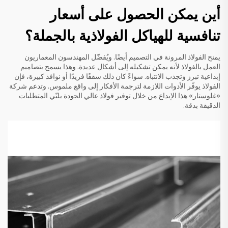
أين يمكن الحصول على أسعار
تنافسية للهياكل الفولاذية بالجملة؟
يمنح الفولاذ المرونة في التصميم أيضًا. ويُفضّل المهندسون المعماريون
العمل بالفولاذ لأنه يمكن تشكيله إلى أشكال عديدة. وهذا يسمح بتصاميم
إبداعية تبرز وتجذب الانتباه. سواءً كان ذلك سقفًا فريدًا أو نوافذ كبيرة، فإن
الفولاذ يوفّر الأدوات اللازمة لترجمة الأفكار إلى واقع ملموس. وتدعم شركة
«غلوستار» هذا الإبداع من خلال توفير فولاذ عالي الجودة يلبّي المتطلبات
الدقيقة بدقة.