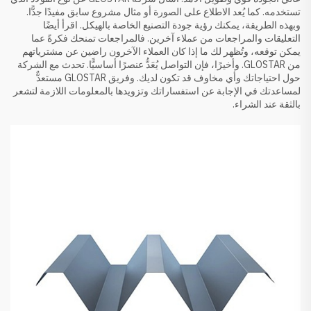
تستخدمه. كما يُعد الاطلاع على الصورة أو مثال مشروع سابق مفيدًا جدًّا.
وبهذه الطريقة، يمكنك رؤية جودة التصنيع الخاصة بالهيكل. اقرأ أيضًا
التعليقات والمراجعات من عملاء آخرين. فالمراجعات تمنحك فكرةً عما
يمكن توقعه، وتُظهر لك ما إذا كان العملاء الآخرون راضين عن مشترياتهم
من GLOSTAR. وأخيرًا، فإن التواصل يُعَدُّ عنصرًا أساسيًّا. تحدث مع الشركة
حول احتياجاتك وأي مخاوف قد تكون لديك. وفريق GLOSTAR مستعدٌّ
لمساعدتك في الإجابة عن استفساراتك وتزويدها بالمعلومات اللازمة لتشعر
بالثقة عند الشراء.