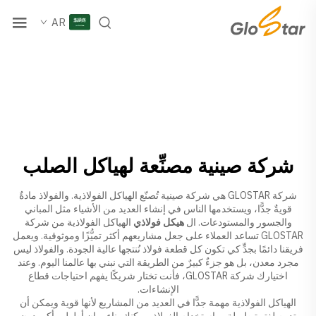
AR
شركة صينية مصنِّعة لهياكل الصلب
شركة GLOSTAR هي شركة صينية تُصنّع الهياكل الفولاذية. والفولاذ مادةٌ
قويةٌ جدًّا، ويستخدمها الناس في إنشاء العديد من الأشياء مثل المباني
والجسور والمستودعات. ال
هيكل فولاذي
الهياكل الفولاذية من شركة
GLOSTAR تساعد العملاء على جعل مشاريعهم أكثر تميُّزًا وموثوقية. ويعمل
فريقنا دائمًا بجدٍّ كي تكون كل قطعة فولاذ نُنتجها عالية الجودة. والفولاذ ليس
مجرد معدن، بل هو جزءٌ كبيرٌ من الطريقة التي نبني بها عالمنا اليوم. وعند
اختيارك شركة GLOSTAR، فأنت تختار شريكًا يفهم احتياجات قطاع
الإنشاءات.
الهياكل الفولاذية مهمة جدًّا في العديد من المشاريع لأنها قوية ويمكن أن
تدوم لفترة طويلة. وباستخدام الفولاذ، يمكنك بناء مبانٍ أطول وأكبر دون