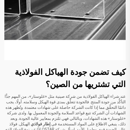
كيف تضمن جودة الهياكل الفولاذية
التي تشتريها من الصين؟
عند شراء الهياكل الفولاذية من شركة صينية مثل «غلوستار»، من المهم جدًّا
التأكُّد من جودة المنتج. فالجودة تتعلَّق بمدى قوة الهيكل وسلامته. أولًا، يجب
دائمًا التحقُّق مما إذا كانت الشركة حاصلة على شهادات معتمدة. وتُظهر هذه
الشهادات أن الشركة تتبع قواعد السلامة والجودة المعمول بها. ولدى شركة
«غلوستار» هذه الشهادات، وبالتالي فهي تلتزم بمعايير عالية الجودة. وبعد
ذلك، ينبغي الاطلاع على المواد المستخدمة في
إطار فولاذي
الهيكل. فولاذ
عالي الجودة قوي وطويل الأمد. اسأل شركة GLOSTAR عن نوع الفولاذ الذي