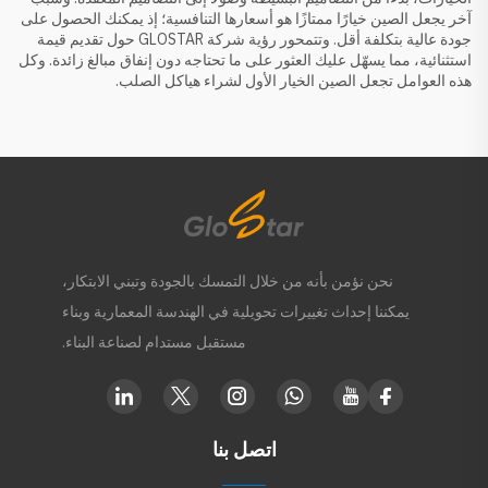
آخر يجعل الصين خيارًا ممتازًا هو أسعارها التنافسية؛ إذ يمكنك الحصول على
جودة عالية بتكلفة أقل. وتتمحور رؤية شركة GLOSTAR حول تقديم قيمة
استثنائية، مما يسهّل عليك العثور على ما تحتاجه دون إنفاق مبالغ زائدة. وكل
هذه العوامل تجعل الصين الخيار الأول لشراء هياكل الصلب.
نحن نؤمن بأنه من خلال التمسك بالجودة وتبني الابتكار،
يمكننا إحداث تغييرات تحويلية في الهندسة المعمارية وبناء
مستقبل مستدام لصناعة البناء.
اتصل بنا