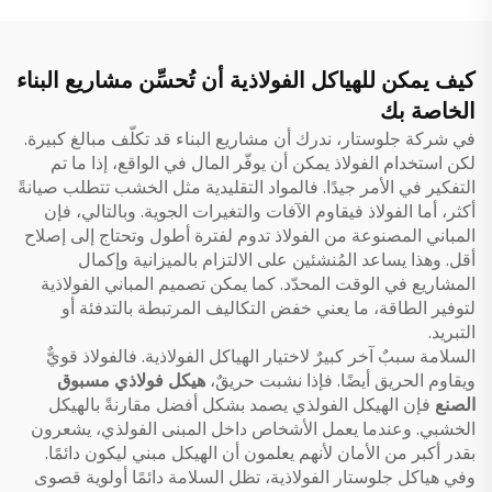
كيف يمكن للهياكل الفولاذية أن تُحسِّن مشاريع البناء
الخاصة بك
في شركة جلوستار، ندرك أن مشاريع البناء قد تكلّف مبالغ كبيرة.
لكن استخدام الفولاذ يمكن أن يوفّر المال في الواقع، إذا ما تم
التفكير في الأمر جيدًا. فالمواد التقليدية مثل الخشب تتطلب صيانةً
أكثر، أما الفولاذ فيقاوم الآفات والتغيرات الجوية. وبالتالي، فإن
المباني المصنوعة من الفولاذ تدوم لفترة أطول وتحتاج إلى إصلاح
أقل. وهذا يساعد المُنشئين على الالتزام بالميزانية وإكمال
المشاريع في الوقت المحدّد. كما يمكن تصميم المباني الفولاذية
لتوفير الطاقة، ما يعني خفض التكاليف المرتبطة بالتدفئة أو
التبريد.
السلامة سببٌ آخر كبيرٌ لاختيار الهياكل الفولاذية. فالفولاذ قويٌّ
ويقاوم الحريق أيضًا. فإذا نشبت حريقٌ،
هيكل فولاذي مسبوق
الصنع
فإن الهيكل الفولذي يصمد بشكل أفضل مقارنةً بالهيكل
الخشبي. وعندما يعمل الأشخاص داخل المبنى الفولذي، يشعرون
بقدر أكبر من الأمان لأنهم يعلمون أن الهيكل مبني ليكون دائمًا.
وفي هياكل جلوستار الفولاذية، تظل السلامة دائمًا أولوية قصوى