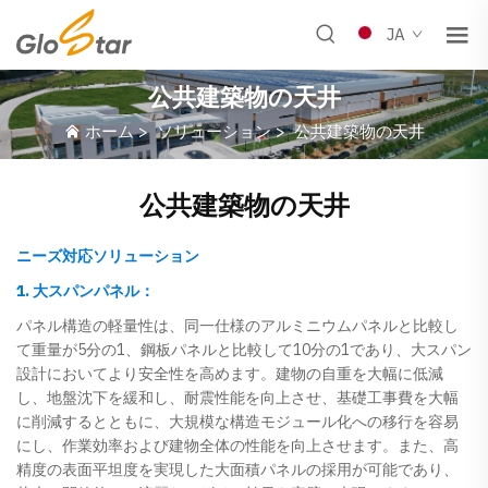
JA
公共建築物の天井
ホーム
>
ソリューション
>
公共建築物の天井
公共建築物の天井
ニーズ対応ソリューション
1. 大スパンパネル：
パネル構造の軽量性は、同一仕様のアルミニウムパネルと比較し
て重量が5分の1、鋼板パネルと比較して10分の1であり、大スパン
設計においてより安全性を高めます。建物の自重を大幅に低減
し、地盤沈下を緩和し、耐震性能を向上させ、基礎工事費を大幅
に削減するとともに、大規模な構造モジュール化への移行を容易
にし、作業効率および建物全体の性能を向上させます。また、高
精度の表面平坦度を実現した大面積パネルの採用が可能であり、