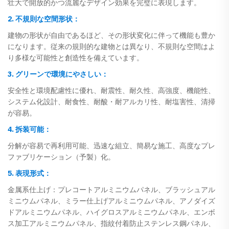
壮大で開放的かつ流麗なデザイン効果を完璧に表現します。
2. 不規則な空間形状：
建物の形状が自由であるほど、その形状変化に伴って機能も豊か
になります。従来の規則的な建物とは異なり、不規則な空間はよ
り多様な可能性と創造性を備えています。
3. グリーンで環境にやさしい：
安全性と環境配慮性に優れ、耐震性、耐久性、高強度、機能性、
システム化設計、耐食性、耐酸・耐アルカリ性、耐塩害性、清掃
が容易。
4. 拆装可能：
分解が容易で再利用可能、迅速な組立、簡易な施工、高度なプレ
ファブリケーション（予製）化。
5. 表現形式：
金属系仕上げ：プレコートアルミニウムパネル、ブラッシュアル
ミニウムパネル、ミラー仕上げアルミニウムパネル、アノダイズ
ドアルミニウムパネル、ハイグロスアルミニウムパネル、エンボ
ス加工アルミニウムパネル、指紋付着防止ステンレス鋼パネル、