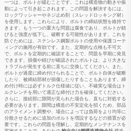
一つは、ボルトが緩むことです。これは構造物の動きや振
動によって引き起こされます。この問題を解決するには、
ロックワッシャーやネジ止め剤（スレッドロッキング材）
を使用します。これらにより、ボルトの締結状態を維持で
きます。もう一つの重大な問題は腐食であり、ボルトが錆
びると強度が低下し、破断する可能性があります。これを
防ぐためには、ステンレス鋼製ボルトの使用や保護コーテ
ィングの施用が有効です。また、定期的な点検も不可欠
で、ボルトを定期的に確認することで、問題を早期に発見
できます。損傷や錆びが確認されたボルトは、より大きな
トラブルが発生する前に直ちに交換してください。また、
ボルトが過度に締め付けられることで、ボルト自体が破断
したり、被締結部材が損傷したりすることもあります。締
め付け時には必ずトルク仕様値に従い、不確実な場合はト
ルクレンチを用いて適正な締付け力を確保してください。
さらに、接続部に隙間が見られた場合も、直ちに対処する
必要があります。隙間は構造の不安定化を招くため、部品
のアライメント調整や、場合によっては負荷をより均等に
分散させるために追加のボルトを増設するなどの措置が必
要です。これらの問題を理解し、定期的なメンテナンスを
実施することで、あなたの
輸出向け鋼構造建物会社
構造