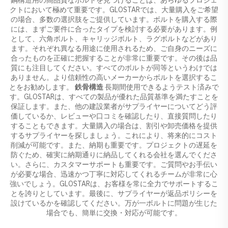
クトにおいて極めて重要です。GLOSTARでは、大量購入をご希望
の場合、多数の選択肢をご提供しています。ボルトを購入する際
には、まずご要件に合ったタイプを検討する必要があります。例
として、六角ボルト、キャリッジボルト、ラグボルトなどがあり
ます。それぞれ異なる用途に使用されるため、ご自身のニーズに
合ったものを正確に把握することが非常に重要です。その後は品
質にも注目してください。すべてのボルトが同等というわけでは
ありません。より信頼性の高いメーカーからボルトを選択するこ
とをお勧めします。
鉄骨構造
長期間使用できるようテスト済みで
す。GLOSTARは、すべての製品が優れた品質基準を満たすことを
保証します。また、他の建設業者がサプライヤーについてどう評
価しているか、レビューや口コミを確認したり、直接質問したり
することもできます。大量購入の場合は、割引や卸売価格を提供
するサプライヤーを探しましょう。これにより、将来的にコスト
削減が可能です。また、納期も重要です。プロジェクトの遅延を
防ぐため、確実に納期通りに納品してくれる会社を選んでくださ
い。さらに、カスタマーサポートも重要です。ご質問やお手伝い
が必要な場合、迅速かつ丁寧に対応してくれるチームが非常に心
強いでしょう。GLOSTARは、お客様を常に全力でサポートするこ
とを誇りとしています。最後に、サプライヤーが返品ポリシーを
設けているかを確認してください。万が一ボルトに問題が生じた
場合でも、簡単に交換・対応が可能です。