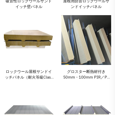
吸音性ロックウールサンド
屋根用防音ロックウールサ
イッチ壁パネル
ンドイッチパネル
ロックウール屋根サンドイ
グロスター断熱材付き
ッチパネル（耐火等級Class
50mm・100mm PIR／PU
A）Glostar
ポリウレタン壁用サンドイ
ッチパネル