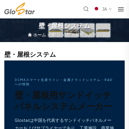
JA
壁・屋根システム
ホーム
>
製品
>
壁・屋根システム
壁・屋根システム
DCMAスマート生産ライン・金属クラッドシステム・R&D
への情熱
壁・屋根用サンドイッチ
パネルシステムメーカー
Glostarは中国を代表するサンドイッチパネルメー
カーおよびサプライヤーであり、工業施設、商業施