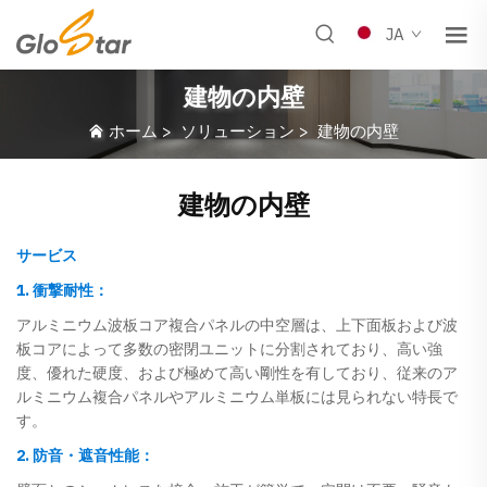
JA
建物の内壁
ホーム
>
ソリューション
>
建物の内壁
建物の内壁
サービス
1. 衝撃耐性：
アルミニウム波板コア複合パネルの中空層は、上下面板および波
板コアによって多数の密閉ユニットに分割されており、高い強
度、優れた硬度、および極めて高い剛性を有しており、従来のア
ルミニウム複合パネルやアルミニウム単板には見られない特長で
す。
2. 防音・遮音性能：