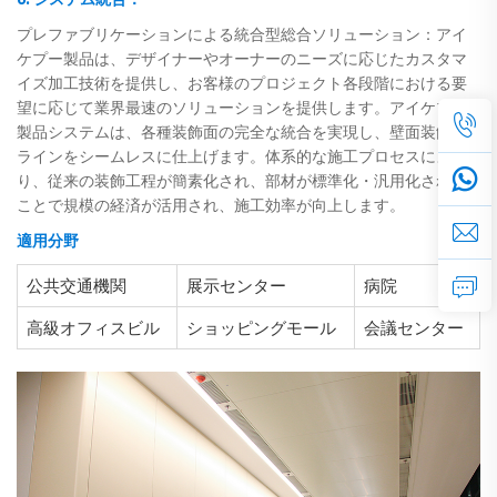
プレファブリケーションによる統合型総合ソリューション：アイ
ケプー製品は、デザイナーやオーナーのニーズに応じたカスタマ
イズ加工技術を提供し、お客様のプロジェクト各段階における要
望に応じて業界最速のソリューションを提供します。アイケプー
製品システムは、各種装飾面の完全な統合を実現し、壁面装飾の
ラインをシームレスに仕上げます。体系的な施工プロセスによ
り、従来の装飾工程が簡素化され、部材が標準化・汎用化される
ことで規模の経済が活用され、施工効率が向上します。
適用分野
公共交通機関
展示センター
病院
高級オフィスビル
ショッピングモール
会議センター