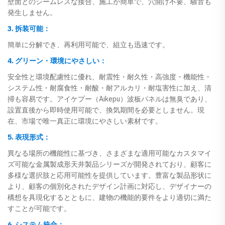
壁面とのシームレスな接合、施工が簡単で、穴開け不要、騒音も
発生しません。
3. 拆装可能：
簡単に分解でき、再利用可能で、組立も迅速です。
4. グリーン・環境にやさしい：
安全性と環境配慮性に優れ、耐震性・耐久性・高強度・機能性・
システム性・耐腐食性・耐酸・耐アルカリ・耐塩害性に加え、清
掃も容易です。アイケプー（Aikepu）波板パネルは無臭であり、
設置直後から即時使用可能で、換気期間を必要としません。現
在、市場で唯一真正に環境にやさしい素材です。
5. 表現形式：
異なる場所の機能性に基づき、さまざまな適用可能なカスタマイ
ズ可能な金属製成形天井製品シリーズが開発されており、顧客に
多様な選択肢と応用可能性を提供しています。豊富な製品形状に
より、顧客の個別化されたデザイン計画に対応し、デザイナーの
構想を具現化するとともに、建物の機能的要件をより適切に満た
すことが可能です。
6. システム統合：