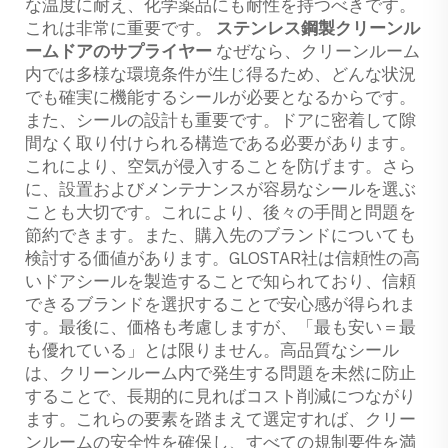
な温度に耐え、化学薬品にも耐性を持つべきです。
これは非常に重要です。
ステンレス鋼製クリーンル
ームドアのサプライヤー
なぜなら、クリーンルーム
内では多様な環境条件が生じ得るため、どんな状況
でも確実に機能するシールが必要となるからです。
また、シールの設計も重要です。ドアに密着して隙
間なく取り付けられる構造である必要があります。
これにより、空気が侵入することを防げます。さら
に、設置およびメンテナンスが容易なシールを選ぶ
ことも大切です。これにより、後々の手間と問題を
節約できます。また、購入先のブランドについても
検討する価値があります。GLOSTAR社は信頼性の高
いドアシールを製造することで知られており、信頼
できるブランドを選択することで安心感が得られま
す。最後に、価格も考慮しますが、「最も安い＝最
も優れている」とは限りません。高品質なシール
は、クリーンルーム内で発生する問題を未然に防止
することで、長期的に見ればコスト削減につながり
ます。これらの要素を踏まえて選定すれば、クリー
ンルームの安全性を確保し、すべての規制要件を満