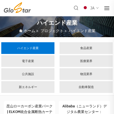
JA
ハイエンド産業
ホーム
>
プロジェクト
>
ハイエンド産業
ハイエンド産業
食品産業
電子産業
医療業界
公共施設
物流業界
新エネルギー
自動車製造
昆山ローカーボン産業パーク
Alibaba（ニューランド）デ
| ELKOM統合金属断熱カーテ
ジタル農業センター：