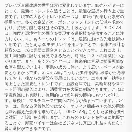
プレハブ倉庫建設の世界は常に変化しています。卸売バイヤーに
とって、最新のトレンドを追うことは、最適な選択を行う上で重
要です。現在の大きなトレンドの一つは、環境に配慮した素材の
採用です。多くの企業がカーボンフットプリントの低減を求めて
おり、持続可能な素材はその有効な手段となります。GLOSTAR
は、強度と環境性能の両立を実現する選択肢を提供することに注
力しています。もう一つのトレンドは、建築における先進技術の
活用です。たとえば3Dモデリングを用いることで、倉庫の設計を
顧客のニーズに完璧に適合させることができます。これにより、
施工開始前に誤りを発見できるため、時間とコストの削減につな
がります。また、多くのバイヤーは、将来的に容易に拡張可能な
倉庫を望んでいます。事業の成長に伴い、より広いスペースが必
要となるからです。GLOSTARはこうした要件を設計段階から考慮
しており、後からの増設を容易にしています。エネルギー効率の
向上もまた重要なトレンドです。新設倉庫では、高断熱材やスマ
ート照明の導入により、消費電力を大幅に削減できます。これは
環境保護にも貢献し、長期的には光熱費の節約にもつながりま
す。最後に、マルチユース空間への関心が高まっています。バイ
ヤーは、単なる保管施設ではなく、オフィス機能やその他の用途
も兼ね備えた倉庫を求めており、GLOSTARはこうした多様な要件
に対応した設計を支援します。これらのトレンドを的確に把握す
ることで、卸売バイヤーは自社ビジネスに真正に利益をもたらす
賢い選択ができるのです。