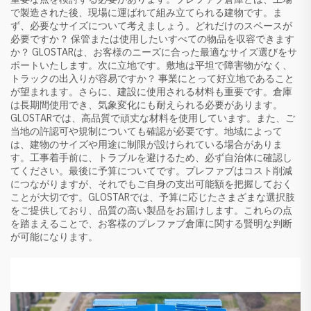
で製造された後、現場に運ばれて組み立てられる建物です。ま
ず、必要なサイズについて考えましょう。どれだけのスペースが
必要ですか？ 保管または使用したいすべての物品を収容できます
か？ GLOSTARは、お客様のニーズに合った最適なサイズ選びをサ
ポートいたします。次に立地です。敷地は平坦で障害物がなく、
トラックの出入りが容易ですか？ 事業にとって好立地であること
が望まれます。さらに、建設に使用される材料も重要です。倉庫
は長期間使用でき、気象変化にも耐えられる必要があります。
GLOSTARでは、高品質で頑丈な材料を使用しています。また、ご
当地の許認可や規制についても確認が必要です。地域によって
は、建物のサイズや用途に制限が設けられている場合がありま
す。工事着手前に、トラブルを避けるため、必ず自治体に確認し
てください。最後に予算についてです。プレファブはコスト削減
につながりますが、それでもご自身の支出可能額を把握しておく
ことが大切です。GLOSTARでは、予算に応じたさまざまな選択肢
をご提供しており、品質の高い製品をお届けします。これらの点
を踏まえることで、お客様のプレファブ倉庫に関する賢明な判断
が可能になります。