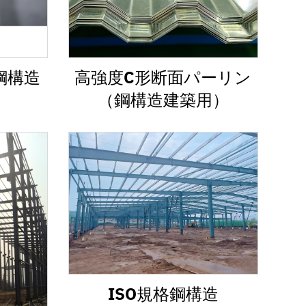
鋼構造
高強度C形断面パーリン
（鋼構造建築用）
ISO規格鋼構造