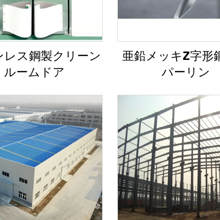
ンレス鋼製クリーン
亜鉛メッキZ字形
ルームドア
パーリン