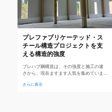
プレファブリケーテッド・ス
チール構造プロジェクトを支
える構造的強度
プレハブ鋼構造は、その強度と施工の速
さから、現在ますます人気を集めていま
す。GLOSTARなどの企業では、こうした
さらに表示
建物を工場内でまず製造し、その後現場
に運搬します。これにより、建設期間が
大幅に短縮され、通常は廃棄物も少なく
なります…