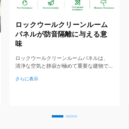
ロックウールクリーンルーム
パネルが防音隔離に与える意
味
ロックウールクリーンルームパネルは、
清浄な空気と静寂が極めて重要な建物で
使用される特殊な素材です。天然の岩石
さらに表示
から製造され、騒音を効果的に遮断し、
清潔さを保つのに非常に優れています。
ロックウールクリーンルームパネルが優
れた遮音性能を発揮する仕組み...