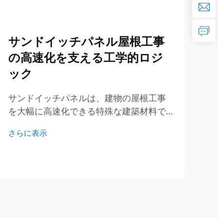
サンドイッチパネル屋根工事
の高速化を支える工学的ロジ
ック
サンドイッチパネルは、建物の屋根工事
ク
を大幅に高速化できる特殊な建築材料で
非
す。GLOSTARでは、作業を迅速かつ効率
は
さらに表示
さ
的に完了させることの重要性を十分に理
を
解しています。サンドイッチパネルは、
高
数層の素材から構成されており、強度を
異
保ちながらも…
で
と