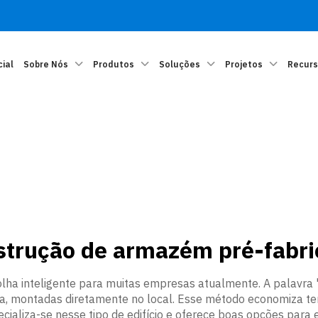
cial
Sobre Nós
Produtos
Soluções
Projetos
Recur
strução de armazém pré-fabri
lha inteligente para muitas empresas atualmente. A palavra 
ida, montadas diretamente no local. Esse método economiza 
cializa-se nesse tipo de edifício e oferece boas opções pa