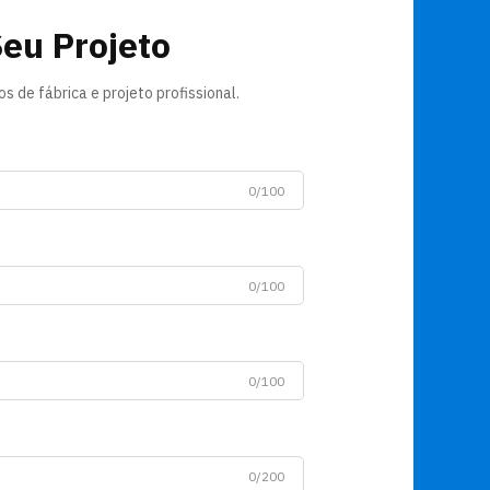
Seu Projeto
 de fábrica e projeto profissional.
0/100
0/100
0/100
0/200