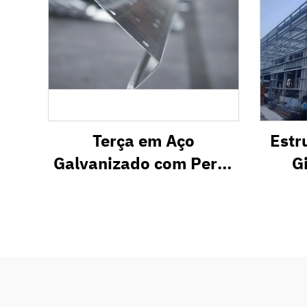
Terça em Aço
Estr
Galvanizado com Perfil
G
em Z