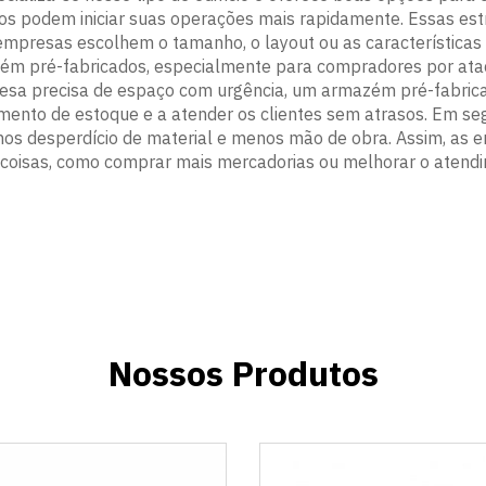
s podem iniciar suas operações mais rapidamente. Essas est
 empresas escolhem o tamanho, o layout ou as características
mazém pré-fabricados, especialmente para compradores por atac
sa precisa de espaço com urgência, um armazém pré-fabric
umento de estoque e a atender os clientes sem atrasos. Em se
enos desperdício de material e menos mão de obra. Assim, as
 coisas, como comprar mais mercadorias ou melhorar o atendi
Nossos Produtos