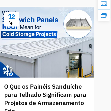
12
Apr
O Que os Painéis Sanduíche
para Telhado Significam para
C
Projetos de Armazenamento
p
Frio