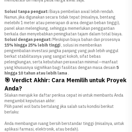
Solusi tanpa penguat:
Biaya pembelian awal lebih rendah.
Namun, jika digunakan secara tidak tepat (misalnya, bentang
melebihi 1 meter atau penerapan di area dengan beban tinggi),
panel akan melengkung, sehingga memerlukan penggantian
berkala dan menyebabkan peningkatan tajam dalam total biaya.
Solusi dengan penguat:
Meskipun biaya bahan dan prosesnya
15% hingga 25% lebih tinggi
, solusi ini memberikan
pengembalian investasi jangka panjang yang jauh lebih unggul
berkat stabilitasnya yang sangat kokoh, sifat bebas
pelengkungan, serta kebutuhan perawatan minimal—manfaat
yang khususnya signifikan bagi fasilitas dengan masa desain
5
hingga 10 tahun atau lebih lama
.
🎯 Verdict Akhir: Cara Memilih untuk Proyek
Anda?
Silakan merujuk ke daftar periksa cepat ini untuk membantu Anda
mengambil keputusan akhir:
Pilih panel wol batu bertulang jika salah satu kondisi berikut
berlaku:
Anda membangun ruang bersih berstandar tinggi (misalnya, untuk
aplikasi farmasi, elektronik, atau bedah).