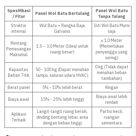
Spesifikasi
Panel Wol Batu
Panel Wol Batu Bertulang
/ Fitur
Tanpa Tulang
Struktur
Wol Batu + Rangka Baja
Inti Wol Batu Murni
internal
Galvanis
saja
≤ 1,0 Meter
Rentang
1,5 – 3,0 Meter (Ideal untuk
(Memerlukan
Pemasangan
ruang besar)
penyangga yang
Maksimal
sering)
0 kg (Tidak dapat
Kapasitas
50 - 100 kg (Dapat menahan
menahan beban
Beban Titik
lampu, saluran udara HVAC)
tambahan)
Berat panel
5% - 10% lebih berat
Ringan
Biaya awal lebih
Biaya awal
15% - 25% lebih tinggi
rendah
Langit-langit ruang bersih,
Partisi kecil,
Aplikasi
dinding bentang lebar, area
ruangan
Terbaik
dengan beban tinggi
sementara