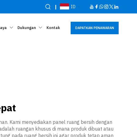
|
ID
Daya
Dukungan
Kontak
DAPATKAN PENAWARAN
epat
man. Kami menyediakan panel ruang bersih dengan
adalah ruangan khusus di mana produk dibuat atau
ntung pada ruang bersih ini agar produk tetap aman