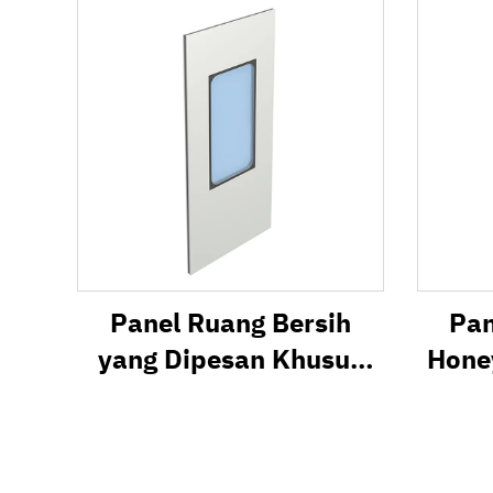
Api
Panel Ruang Bersih
Pan
yang Dipesan Khusus
Hone
dan Panel Ruang Bersih
Modular