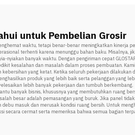
ahui untuk Pembelian Grosir
enghemat waktu, tetapi benar-benar meningkatkan kinerja per
rasional terhenti karena menunggu bahan baku. Misalnya, j
a-nyiakan banyak waktu. Dengan pengiriman cepat GLOSTAR, pr
 sedikit kesalahan dan masalah dalam proses pembuatan. Kam
ersihan yang ketat. Ketika seluruh pekerjaan dilakukan d
menghasilkan produk yang lebih baik serta pelanggan yang lebi
elesaikan lebih banyak pekerjaan dan tumbuh berkembang.
antu banyak bisnis, khususnya yang membutuhkan ruang ber
alah besar adalah pemasangan yang buruk. Jika panel tidak 
n debu masuk dan merusak kondisi ruang bersih. Untuk mengh
ksi secara cermat serta memeriksa bahwa semua bagian terp