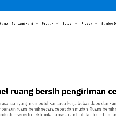
Utama
Tentang Kami
Produk
Solusi
Proyek
Sumber 
el ruang bersih pengiriman c
perusahaan yang membutuhkan area kerja bebas debu dan ku
angun ruang bersih secara cepat dan mudah. Ruang bersih 
 industri—seperti elektronik, farmasi, dan bioteknologi—berga