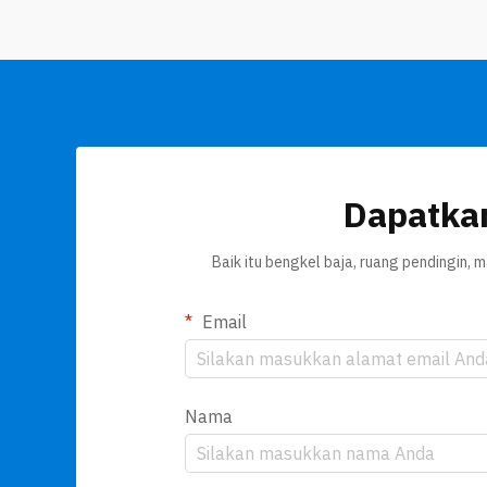
waktu dalam konstruksi dan biasanya
juga menghasilkan limbah yang lebih
sedikit...
Dapatka
Baik itu bengkel baja, ruang pendingin,
Email
Nama