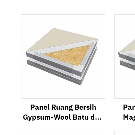
Panel Ruang Bersih
Pan
Gypsum-Wool Batu dan
Mag
Panel Sandwich Tahan
Pane