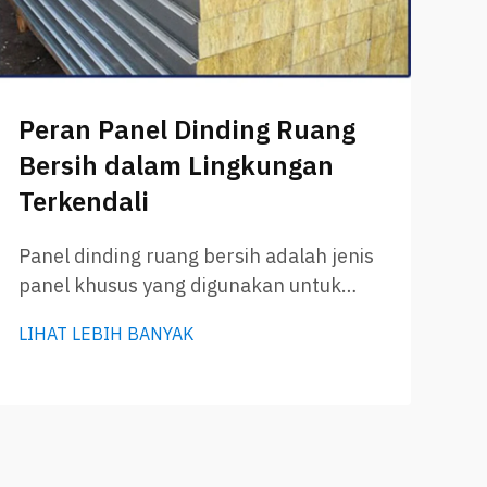
B
R
Peran Panel Dinding Ruang
M
Bersih dalam Lingkungan
t
Terkendali
P
(
Panel dinding ruang bersih adalah jenis
panel khusus yang digunakan untuk
Ru
membangun area terkendali di pabrik,
kh
LIHAT LEBIH BANYAK
laboratorium, atau rumah sakit. Panel ini
be
LI
menjaga kebersihan udara dari debu,
Ru
kuman, dan partikel lainnya. Ketika Anda
be
membayangkan sebuah ruang bersih,
ya
bayangkanlah tempat yang sangat rapi
ut