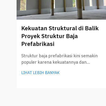
Kekuatan Struktural di Balik
Proyek Struktur Baja
Prefabrikasi
Struktur baja prefabrikasi kini semakin
populer karena kekuatannya dan
kemampuan pembangunannya yang
LIHAT LEBIH BANYAK
cepat. Perusahaan seperti GLOSTAR
memproduksi bangunan ini terlebih
dahulu di pabrik, kemudian
mengirimkannya ke lokasi proyek.
Pendekatan ini menghemat banyak