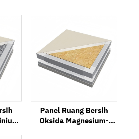
rsih
Panel Ruang Bersih
inium
Oksida Magnesium-
ium
Wool Batu