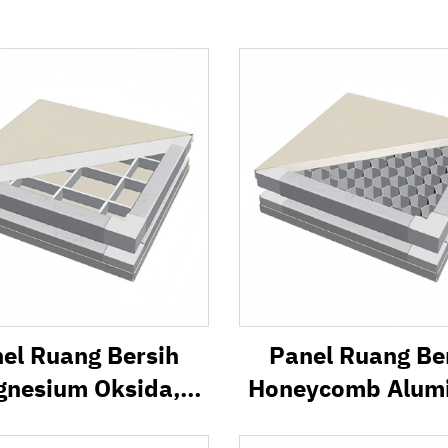
el Ruang Bersih
Panel Ruang Be
nesium Oksida,
Honeycomb Alum
l Sandwich Tahan
Oksida Magnes