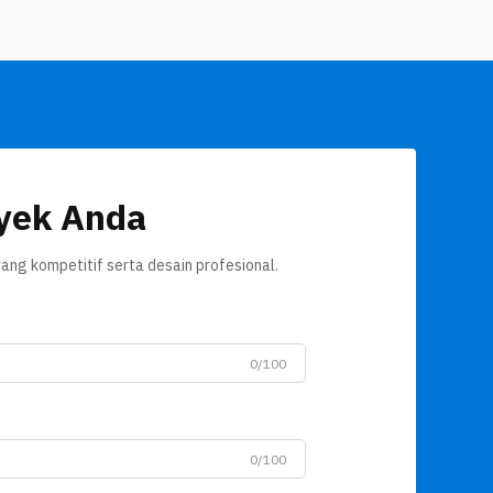
di mana segalanya dirancang secara ...
Pi
bi
yek Anda
ang kompetitif serta desain profesional.
0/100
0/100