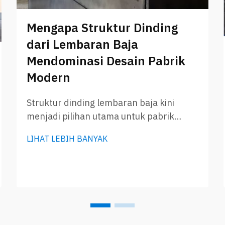
Mengapa Struktur Dinding
dari Lembaran Baja
Mendominasi Desain Pabrik
Modern
Struktur dinding lembaran baja kini
menjadi pilihan utama untuk pabrik
modern. Struktur ini menawarkan
LIHAT LEBIH BANYAK
banyak keuntungan yang membuatnya
jauh lebih unggul dibandingkan desain
lama. Perusahaan seperti GLOSTAR
memimpin dalam penerapan lembaran
baja untuk membangun struktur yang
kokoh dan tahan lama...