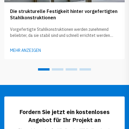
Die strukturelle Festigkeit hinter vorgefertigten
Stahlkonstruktionen
Vorgefertigte Stahlkonstruktionen werden zunehmend
beliebter, da sie stabil sind und schnell errichtet werden
können. Unternehmen wie GLOSTAR fertigen diese Gebäude
zunächst in der Fabrik an und transportieren sie dann zur
MEHR ANZEIGEN
Baustelle. Dadurch wird viel Zeit beim Bau gespart und in der
Regel entsteht auch weniger Abfall...
Fordern Sie jetzt ein kostenloses
Angebot für Ihr Projekt an