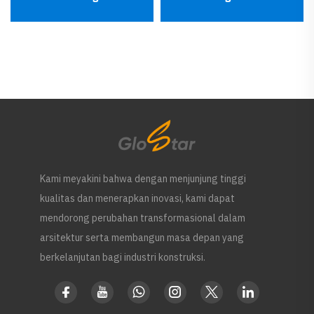
Modular
Ketebalan 50 mm, 75
mm, dan 100 mm
Kami meyakini bahwa dengan menjunjung tinggi
kualitas dan menerapkan inovasi, kami dapat
mendorong perubahan transformasional dalam
arsitektur serta membangun masa depan yang
berkelanjutan bagi industri konstruksi.