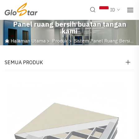
ID
Panel ruang bersih buatan tangan
kami
Halaman Utama
>
Produk
>
Sistem Panel Ruang Bersih
SEMUA PRODUK