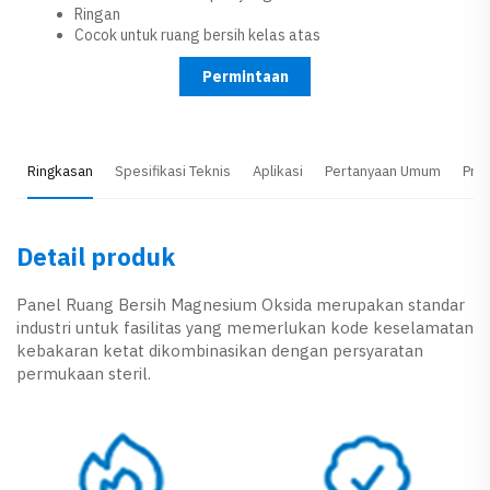
Ringan
Cocok untuk ruang bersih kelas atas
Permintaan
Ringkasan
Spesifikasi Teknis
Aplikasi
Pertanyaan Umum
Pro
Detail produk
Panel Ruang Bersih Magnesium Oksida merupakan standar
industri untuk fasilitas yang memerlukan kode keselamatan
kebakaran ketat dikombinasikan dengan persyaratan
permukaan steril.