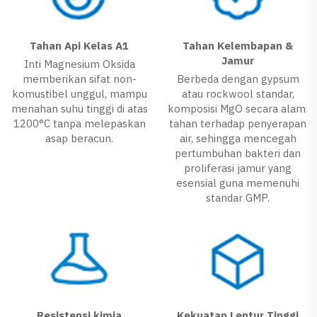
Tahan Api Kelas A1
Tahan Kelembapan &
Jamur
Inti Magnesium Oksida
memberikan sifat non-
Berbeda dengan gypsum
komustibel unggul, mampu
atau rockwool standar,
menahan suhu tinggi di atas
komposisi MgO secara alami
1200°C tanpa melepaskan
tahan terhadap penyerapan
asap beracun.
air, sehingga mencegah
pertumbuhan bakteri dan
proliferasi jamur yang
esensial guna memenuhi
standar GMP.
Resistensi kimia
Kekuatan Lentur Tinggi