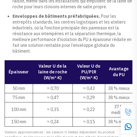
raison, même dans les installations qui emploient de la laine de
roche pour leurs cloisons internes de salle propre.
Enveloppes de bâtiments préfabriquées.
Pour les
entrepôts standards, les centres logistiques et les ateliers
industriels, où la fonction principale des panneaux est la
résistance aux intempéries et la séparation thermique, la
meilleure performance d’isolation du PU à épaisseur réduite en
fait une solution rentable pour l’enveloppe globale du
bâtiment.
Valeur U de la
Valeur U du
Avantage
Épaisseur
laine de roche
PU/PIR
du PU
(W/m²·K)
(W/m²·K)
50 mm
≈ 0,70
≈ 0,43
38 % mieux
75 mm
≈ 0,47
≈ 0,29
38 % mieux
37 %
100 mm
≈ 0,35
≈ 0,22
meilleur
150 mm
≈ 0,24
≈ 0,15
38 % mieux
Valeurs approximatives ; les valeurs U réelles dépendent du produit
spécifique, de l’épaisseur de la tôle d’acier et des détails d’installation.