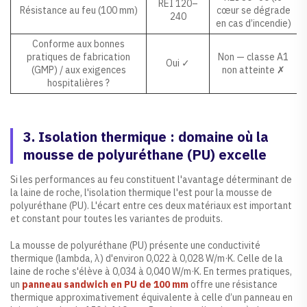
REI 120–
Résistance au feu (100 mm)
cœur se dégrade
240
en cas d’incendie)
Conforme aux bonnes
pratiques de fabrication
Non — classe A1
Oui ✓
(GMP) / aux exigences
non atteinte ✗
hospitalières ?
3. Isolation thermique : domaine où la
mousse de polyuréthane (PU) excelle
Si les performances au feu constituent l'avantage déterminant de
la laine de roche, l'isolation thermique l'est pour la mousse de
polyuréthane (PU). L'écart entre ces deux matériaux est important
et constant pour toutes les variantes de produits.
La mousse de polyuréthane (PU) présente une conductivité
thermique (lambda, λ) d'environ 0,022 à 0,028 W/m·K. Celle de la
laine de roche s'élève à 0,034 à 0,040 W/m·K. En termes pratiques,
un
panneau sandwich en PU de 100 mm
offre une résistance
thermique approximativement équivalente à celle d’un panneau en