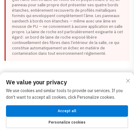
panneau pour salle propre doit présenter ses quatre bords
étanches, entièrement recouverts de profilés métalliques
formés qui enveloppent complètement l’âme. Les panneaux
sandwich à bords non étanches — même avec une âme en
mousse de PU — ne conviennent à aucune application en salle
propre. La laine de roche est particulièrement exigeante à cet
égard : un bord de laine de roche exposé libère
continuellement des fibres dans l’intérieur de la salle, ce qui
constitue automatiquement un échec en matière de
contamination dans tout environnement réglementé.
8. Prise en compte des climats chauds
We value your privacy
Construire dans un climat chaud modifie le calcul thermique de
We use cookies and similar tools to provide our services. If you
manière à influencer le choix entre laine de roche et polyuréthane
don't want to accept all cookies, click Personalize cookies.
(PU) pour l’enveloppe du bâtiment — bien que cela n’ait pas
nécessairement d’incidence sur les cloisons internes de salle
Accept all
blanche.
Personalize cookies
Dans un projet situé en climat chaud, où la coque extérieure du
bâtiment joue un rôle clé dans la stratégie thermique, les panneaux
PAGE D'ACCUEIL
PRODUITS
COURRIEL
TÉL.