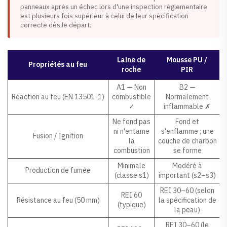
panneaux après un échec lors d'une inspection réglementaire
est plusieurs fois supérieur à celui de leur spécification
correcte dès le départ.
Laine de
Mousse PU /
Propriétés au feu
roche
PIR
A1 — Non
B2 —
Réaction au feu (EN 13501-1)
combustible
Normalement
✓
inflammable ✗
Ne fond pas
Fond et
ni n'entame
s'enflamme ; une
Fusion / Ignition
la
couche de charbon
combustion
se forme
Minimale
Modéré à
Production de fumée
(classe s1)
important (s2–s3)
REI 30–60 (selon
REI 60
Résistance au feu (50 mm)
la spécification de
(typique)
la peau)
REI 30–60 (le