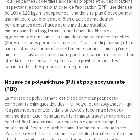
Pour les panneaux destinés aux salles propres et aux applications
respectant les bonnes pratiques de fabrication (BPF), une densité
de 100 à 120 kg/m³ est spécifiée : une densité plus élevée permet
une meilleure adhérence aux tôles d’acier, de meilleures
performances acoustiques et une meilleure stabilité
dimensionnelle à long terme. L’orientation des fibres est
également déterminante : la laine de roche orientée en lamelles
(fibres disposées perpendiculairement à la face du panneau) offre
une résistance à l’adhérence nettement supérieure ainsi qu’une
meilleure résistance au feu par rapport aux panneaux à orientation
standard, ce qui en fait la spécification privilégiée pour les
panneaux de salles propres haut de gamme.
Mousse de polyuréthane (PU) et polyisocyanurate
(PIR)
La mousse de polyuréthane est créée en mélangeant deux
composants chimiques liquides — un polyol et un isocyanate — qui
réagissent et se dilatent dans la cavité située entre les deux
parements en acier, pendant que le panneau traverse une presse
de stratification continue. La mousse en expansion remplit
entièrement l’espace et adhère simultanément aux deux faces
d’acier. Le résultat est une mousse à cellules fermées dotée d’une
structure cellulaire très fine et uniforme, capable de piéger