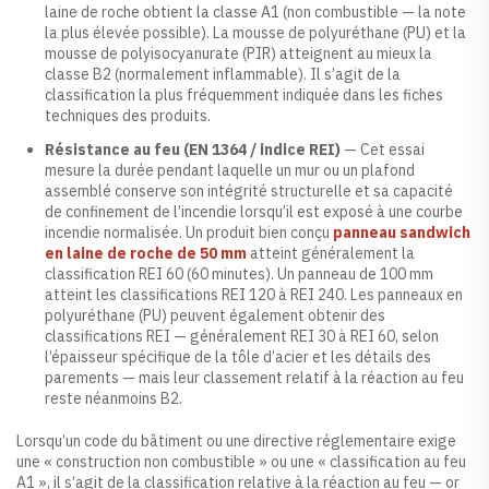
laine de roche obtient la classe A1 (non combustible — la note
la plus élevée possible). La mousse de polyuréthane (PU) et la
mousse de polyisocyanurate (PIR) atteignent au mieux la
classe B2 (normalement inflammable). Il s’agit de la
classification la plus fréquemment indiquée dans les fiches
techniques des produits.
Résistance au feu (EN 1364 / indice REI)
— Cet essai
mesure la durée pendant laquelle un mur ou un plafond
assemblé conserve son intégrité structurelle et sa capacité
de confinement de l’incendie lorsqu’il est exposé à une courbe
incendie normalisée. Un produit bien conçu
panneau sandwich
en laine de roche de 50 mm
atteint généralement la
classification REI 60 (60 minutes). Un panneau de 100 mm
atteint les classifications REI 120 à REI 240. Les panneaux en
polyuréthane (PU) peuvent également obtenir des
classifications REI — généralement REI 30 à REI 60, selon
l’épaisseur spécifique de la tôle d’acier et les détails des
parements — mais leur classement relatif à la réaction au feu
reste néanmoins B2.
Lorsqu’un code du bâtiment ou une directive réglementaire exige
une « construction non combustible » ou une « classification au feu
A1 », il s’agit de la classification relative à la réaction au feu — or