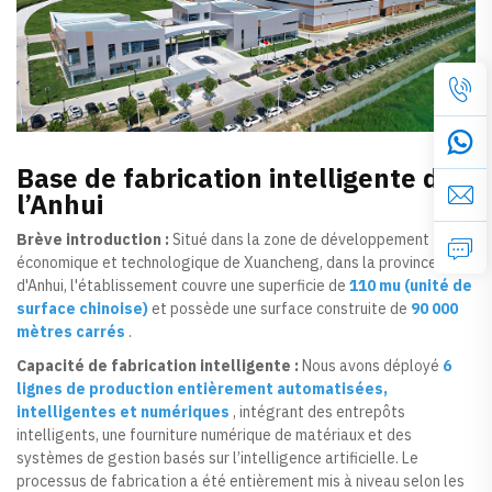
Base de fabrication intelligente de
l’Anhui
Brève introduction :
Situé dans la zone de développement
économique et technologique de Xuancheng, dans la province
d'Anhui, l'établissement couvre une superficie de
110 mu (unité de
surface chinoise)
et possède une surface construite de
90 000
mètres carrés
.
Capacité de fabrication intelligente :
Nous avons déployé
6
lignes de production entièrement automatisées,
intelligentes et numériques
, intégrant des entrepôts
intelligents, une fourniture numérique de matériaux et des
systèmes de gestion basés sur l’intelligence artificielle. Le
processus de fabrication a été entièrement mis à niveau selon les