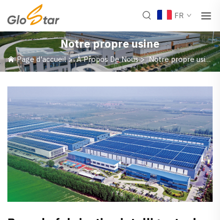
FR
Notre propre usine
Page d'accueil
>
À Propos De Nous
>
Notre propre usine