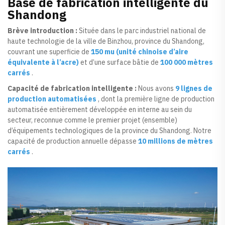
Base de fabrication intelligente du
Shandong
Brève introduction :
Située dans le parc industriel national de
haute technologie de la ville de Binzhou, province du Shandong,
couvrant une superficie de
150 mu (unité chinoise d’aire
équivalente à l’acre)
et d’une surface bâtie de
100 000 mètres
carrés
.
Capacité de fabrication intelligente :
Nous avons
9 lignes de
production automatisées
, dont la première ligne de production
automatisée entièrement développée en interne au sein du
secteur, reconnue comme le premier projet (ensemble)
d’équipements technologiques de la province du Shandong. Notre
capacité de production annuelle dépasse
10 millions de mètres
carrés
.