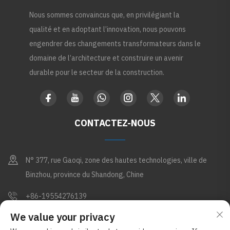
Nous sommes convaincus que, en privilégiant la
qualité et en adoptant l’innovation, nous pouvons
engendrer des changements transformateurs dans le
domaine de l’architecture et construire un avenir
durable pour le secteur de la construction.
CONTACTEZ-NOUS
N° 377, rue Gaoqi, zone des hautes technologies, ville de
Binzhou, province du Shandong, Chine
+86-19554276139
We value your privacy
[email protected]