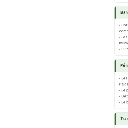
Ban
• Bor
compl
• Les
munie
• FRP
Pén
• Les
rigid
• Le 
• Dét
• Le
Tra