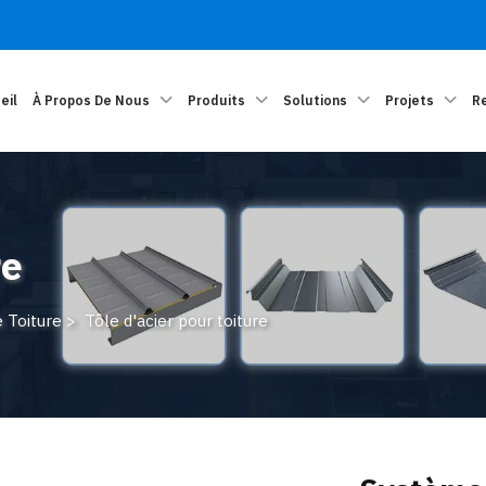
eil
À Propos De Nous
Produits
Solutions
Projets
R
re
 Toiture
>
Tôle d'acier pour toiture