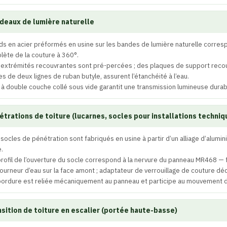
deaux de lumière naturelle
ds en acier préformés en usine sur les bandes de lumière naturelle corres
ète de la couture à 360°.
 extrémités recouvrantes sont pré-percées ; des plaques de support recouv
s de deux lignes de ruban butyle, assurent l’étanchéité à l’eau.
 à double couche collé sous vide garantit une transmission lumineuse durabl
étrations de toiture (lucarnes, socles pour installations techni
 socles de pénétration sont fabriqués en usine à partir d’un alliage d’alum
e.
profil de l’ouverture du socle correspond à la nervure du panneau MR468 — 
ourneur d’eau sur la face amont ; adaptateur de verrouillage de couture dédi
 bordure est reliée mécaniquement au panneau et participe au mouvement de
nsition de toiture en escalier (portée haute-basse)