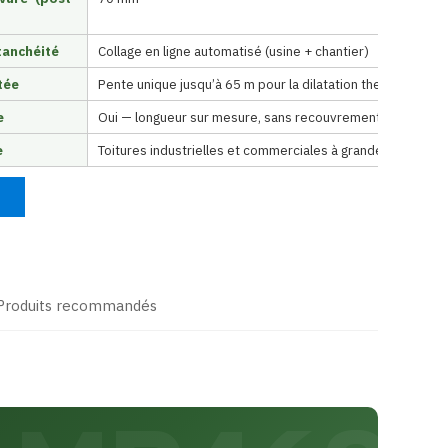
tanchéité
Collage en ligne automatisé (usine + chantier)
tée
Pente unique jusqu’à 65 m pour la dilatation thermique
e
Oui — longueur sur mesure, sans recouvrement transversa
e
Toitures industrielles et commerciales à grande portée
Produits recommandés