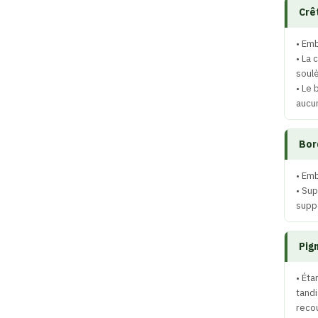
Crê
• Emb
• La 
soulè
• Le 
aucun
Bor
• Emb
• Sup
suppo
Pig
• Éta
tandi
reco