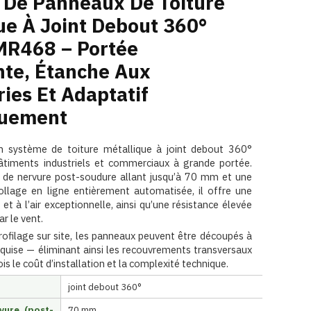
 De Panneaux De Toiture
ue À Joint Debout 360°
MR468 – Portée
te, Étanche Aux
ies Et Adaptatif
uement
 système de toiture métallique à joint debout 360°
âtiments industriels et commerciaux à grande portée.
 de nervure post-soudure allant jusqu’à 70 mm et une
ollage en ligne entièrement automatisée, il offre une
 et à l’air exceptionnelle, ainsi qu’une résistance élevée
r le vent.
rofilage sur site, les panneaux peuvent être découpés à
quise — éliminant ainsi les recouvrements transversaux
fois le coût d’installation et la complexité technique.
joint debout 360°
vure (post-
70 mm