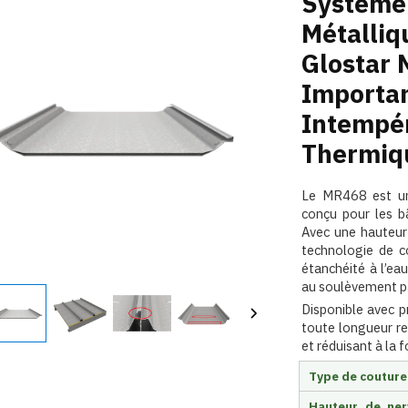
Système
Métalliq
Glostar 
Importan
Intempér
Thermiq
Le MR468 est un
conçu pour les b
Avec une hauteur
technologie de c
étanchéité à l’eau
au soulèvement pa
Disponible avec p
toute longueur re
et réduisant à la 
Type de couture
Hauteur de ner