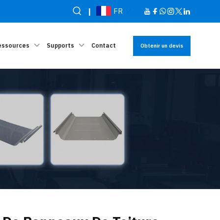
|
FR
essources
Supports
Contact
Obtenir un devis