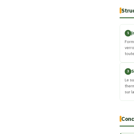
Stru
j
1
Form
verro
toute
S
3
Le su
therm
sur l
Conc