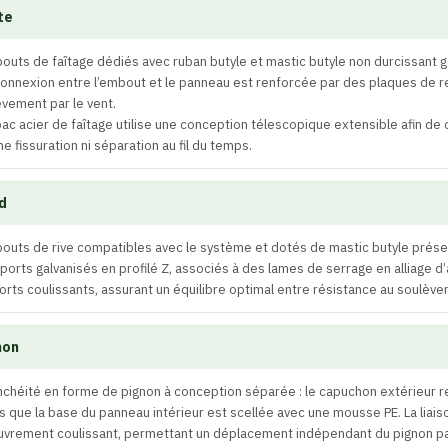
te
outs de faîtage dédiés avec ruban butyle et mastic butyle non durcissant g
connexion entre l’embout et le panneau est renforcée par des plaques de r
vement par le vent.
bac acier de faîtage utilise une conception télescopique extensible afin 
e fissuration ni séparation au fil du temps.
d
outs de rive compatibles avec le système et dotés de mastic butyle préserve
ports galvanisés en profilé Z, associés à des lames de serrage en alliage d
rts coulissants, assurant un équilibre optimal entre résistance au soulèv
non
nchéité en forme de pignon à conception séparée : le capuchon extérieur re
s que la base du panneau intérieur est scellée avec une mousse PE. La liaiso
uvrement coulissant, permettant un déplacement indépendant du pignon par