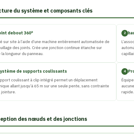
cture du système et composants clés
oint debout 360°
ha
2
é sur site à l’aide d’une machine entièrement automatisée de
L’assoc
uillage des joints. Crée une jonction continue étanche sur
automa
 la longueur du panneau.
capilla
ystème de supports coulissants
Pro
4
pport coulissant à clip intégré permet un déplacement
Équipe
ique allant jusqu’à 65 m sur une seule pente, sans contrainte
aucune 
a jointure.
rapide.
eption des nœuds et des jonctions