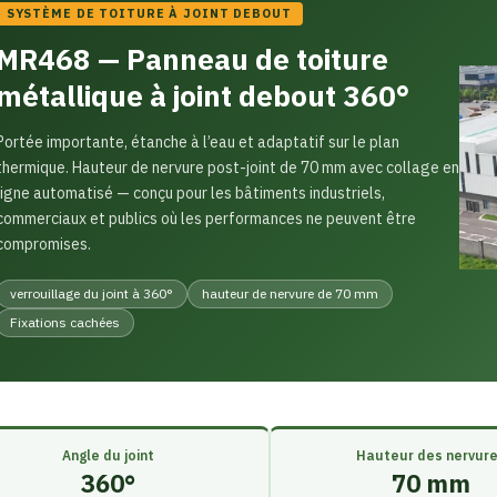
SYSTÈME DE TOITURE À JOINT DEBOUT
MR468 — Panneau de toiture
métallique à joint debout 360°
Portée importante, étanche à l’eau et adaptatif sur le plan
thermique. Hauteur de nervure post-joint de 70 mm avec collage en
ligne automatisé — conçu pour les bâtiments industriels,
commerciaux et publics où les performances ne peuvent être
compromises.
verrouillage du joint à 360°
hauteur de nervure de 70 mm
Fixations cachées
Angle du joint
Hauteur des nervur
360°
70 mm