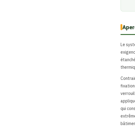
Aper
Le syst
exigenc
étanché
thermiq
Contrai
fixatio
verroui
appliqu
qui con
extrême
bâtimen