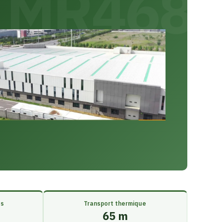
MR468
es
Transport thermique
65 m