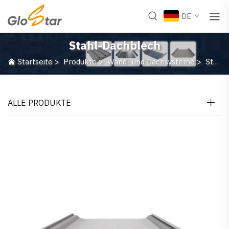
DE
Stahl-Dachblech
Startseite
>
Produkte
>
Wand- und Dachsysteme
>
Stahl-Dachblech
ALLE PRODUKTE