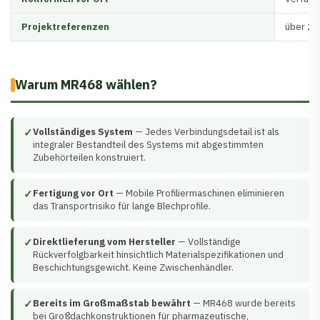
Projektreferenzen
über 20 
Warum MR468 wählen?
✓
Vollständiges System
— Jedes Verbindungsdetail ist als
integraler Bestandteil des Systems mit abgestimmten
Zubehörteilen konstruiert.
✓
Fertigung vor Ort
— Mobile Profiliermaschinen eliminieren
das Transportrisiko für lange Blechprofile.
✓
Direktlieferung vom Hersteller
— Vollständige
Rückverfolgbarkeit hinsichtlich Materialspezifikationen und
Beschichtungsgewicht. Keine Zwischenhändler.
✓
Bereits im Großmaßstab bewährt
— MR468 wurde bereits
bei Großdachkonstruktionen für pharmazeutische,