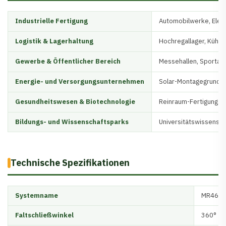
Industrielle Fertigung
Automobilwerke, Elek
Logistik & Lagerhaltung
Hochregallager, Kühlke
Gewerbe & Öffentlicher Bereich
Messehallen, Sportare
Energie- und Versorgungsunternehmen
Solar-Montagegrunddä
Gesundheitswesen & Biotechnologie
Reinraum-Fertigungss
Bildungs- und Wissenschaftsparks
Universitätswissensch
Technische Spezifikationen
Systemname
MR468 3
Faltschließwinkel
360°