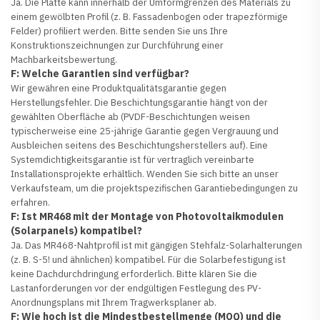
Ja. Die Platte kann innerhalb der Umformgrenzen des Materials zu
einem gewölbten Profil (z. B. Fassadenbogen oder trapezförmige
Felder) profiliert werden. Bitte senden Sie uns Ihre
Konstruktionszeichnungen zur Durchführung einer
Machbarkeitsbewertung.
F: Welche Garantien sind verfügbar?
Wir gewähren eine Produktqualitätsgarantie gegen
Herstellungsfehler. Die Beschichtungsgarantie hängt von der
gewählten Oberfläche ab (PVDF-Beschichtungen weisen
typischerweise eine 25-jährige Garantie gegen Vergrauung und
Ausbleichen seitens des Beschichtungsherstellers auf). Eine
Systemdichtigkeitsgarantie ist für vertraglich vereinbarte
Installationsprojekte erhältlich. Wenden Sie sich bitte an unser
Verkaufsteam, um die projektspezifischen Garantiebedingungen zu
erfahren.
F: Ist MR468 mit der Montage von Photovoltaikmodulen
(Solarpanels) kompatibel?
Ja. Das MR468-Nahtprofil ist mit gängigen Stehfalz-Solarhalterungen
(z. B. S-5! und ähnlichen) kompatibel. Für die Solarbefestigung ist
keine Dachdurchdringung erforderlich. Bitte klären Sie die
Lastanforderungen vor der endgültigen Festlegung des PV-
Anordnungsplans mit Ihrem Tragwerksplaner ab.
F: Wie hoch ist die Mindestbestellmenge (MOQ) und die