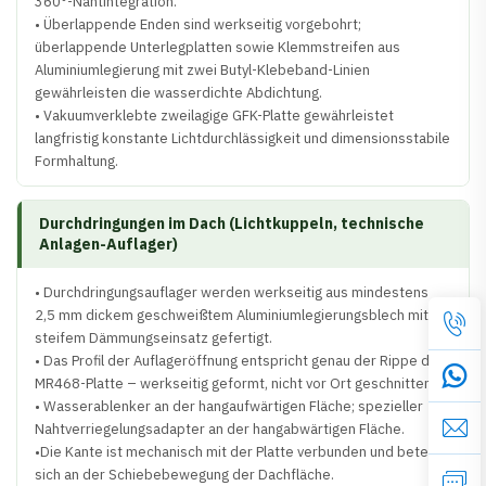
360°-Nahtintegration.
• Überlappende Enden sind werkseitig vorgebohrt;
überlappende Unterlegplatten sowie Klemmstreifen aus
Aluminiumlegierung mit zwei Butyl-Klebeband-Linien
gewährleisten die wasserdichte Abdichtung.
• Vakuumverklebte zweilagige GFK-Platte gewährleistet
langfristig konstante Lichtdurchlässigkeit und dimensionsstabile
Formhaltung.
Durchdringungen im Dach (Lichtkuppeln, technische
Anlagen-Auflager)
• Durchdringungsauflager werden werkseitig aus mindestens
2,5 mm dickem geschweißtem Aluminiumlegierungsblech mit
steifem Dämmungseinsatz gefertigt.
• Das Profil der Auflageröffnung entspricht genau der Rippe der
MR468-Platte – werkseitig geformt, nicht vor Ort geschnitten.
• Wasserablenker an der hangaufwärtigen Fläche; spezieller
Nahtverriegelungsadapter an der hangabwärtigen Fläche.
•Die Kante ist mechanisch mit der Platte verbunden und beteiligt
sich an der Schiebebewegung der Dachfläche.