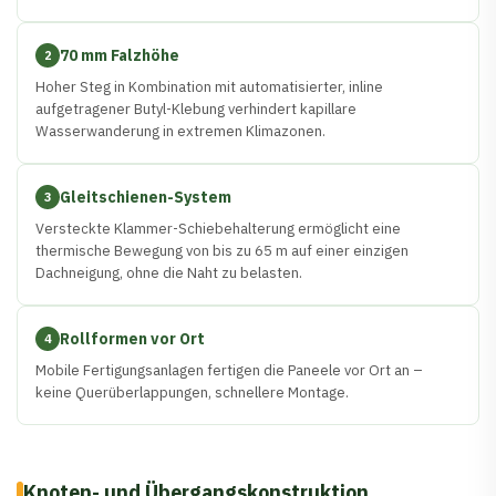
70 mm Falzhöhe
2
Hoher Steg in Kombination mit automatisierter, inline
aufgetragener Butyl-Klebung verhindert kapillare
Wasserwanderung in extremen Klimazonen.
Gleitschienen-System
3
Versteckte Klammer-Schiebehalterung ermöglicht eine
thermische Bewegung von bis zu 65 m auf einer einzigen
Dachneigung, ohne die Naht zu belasten.
Rollformen vor Ort
4
Mobile Fertigungsanlagen fertigen die Paneele vor Ort an –
keine Querüberlappungen, schnellere Montage.
Knoten- und Übergangskonstruktion