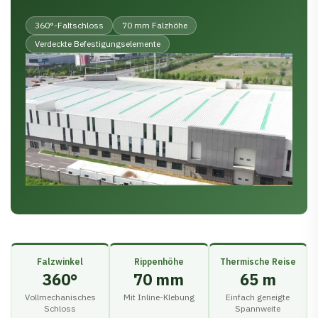
360°-Faltschloss
70 mm Falzhöhe
Verdeckte Befestigungselemente
Falzwinkel
Rippenhöhe
Thermische Reise
360°
70 mm
65 m
Vollmechanisches
Mit Inline-Klebung
Einfach geneigte
Schloss
Spannweite