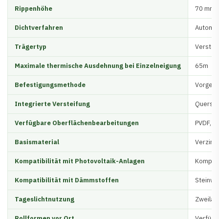
Rippenhöhe
70 mm (
Dichtverfahren
Automati
Trägertyp
Verstec
Maximale thermische Ausdehnung bei Einzelneigung
65m
Befestigungsmethode
Vorgebo
Integrierte Versteifung
Querste
Verfügbare Oberflächenbearbeitungen
PVDF, H
Basismaterial
Verzinkt
Kompatibilität mit Photovoltaik-Anlagen
Kompati
Kompatibilität mit Dämmstoffen
Steinwol
Tageslichtnutzung
Zweilag
Rollformen vor Ort
Verfügb