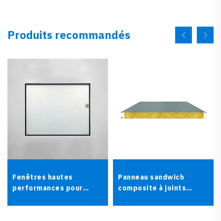
Produits recommandés
Fenêtres hautes
Panneau sandwich
performances pour
composite à joints
salles propres
étanches en
polyuréthane IW avec
rainure et languette