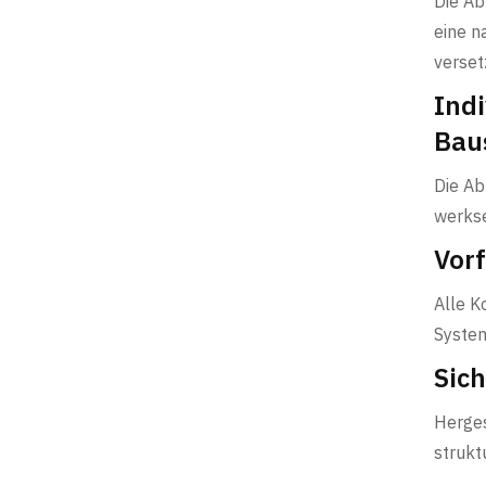
Die Ab
eine n
verse
Ind
Bau
Die Ab
werkse
Vor
Alle K
System
Sic
Herges
strukt