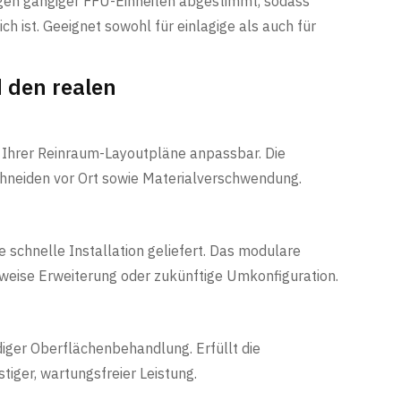
en gängiger FFU-Einheiten abgestimmt, sodass
h ist. Geeignet sowohl für einlagige als auch für
 den realen
 Ihrer Reinraum-Layoutpläne anpassbar. Die
Schneiden vor Ort sowie Materialverschwendung.
 schnelle Installation geliefert. Das modulare
ttweise Erweiterung oder zukünftige Umkonfiguration.
iger Oberflächenbehandlung. Erfüllt die
stiger, wartungsfreier Leistung.