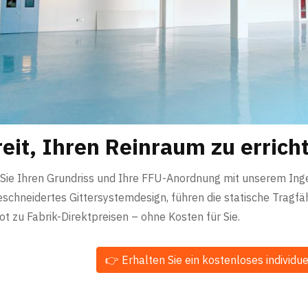
eit, Ihren Reinraum zu errich
 Sie Ihren Grundriss und Ihre FFU-Anordnung mit unserem Ingen
chneidertes Gittersystemdesign, führen die statische Tragfäh
t zu Fabrik-Direktpreisen – ohne Kosten für Sie.
👉 Erhalten Sie ein kostenloses individ