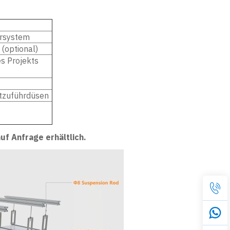
ersystem
 (optional)
s Projekts
ftzuführdüsen
f Anfrage erhältlich.