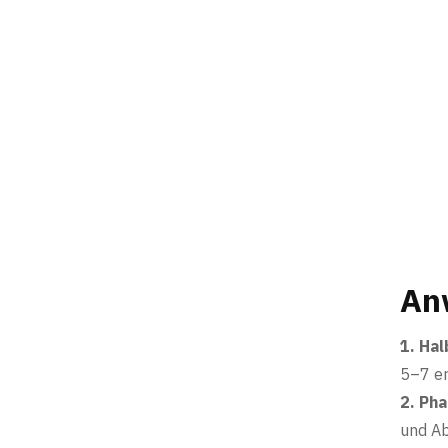
An
1. Hal
5–7 er
2. Ph
und Ab