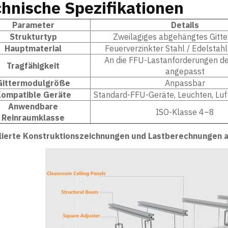
hnische Spezifikationen
Parameter
Details
Strukturtyp
Zweilagiges abgehängtes Gitt
Hauptmaterial
Feuerverzinkter Stahl / Edelstahl
An die FFU-Lastanforderungen de
Tragfähigkeit
angepasst
Gittermodulgröße
Anpassbar
ompatible Geräte
Standard-FFU-Geräte, Leuchten, Lu
Anwendbare
ISO-Klasse 4–8
Reinraumklasse
llierte Konstruktionszeichnungen und Lastberechnungen au