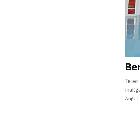
Ber
Teilen
maßges
Angebo