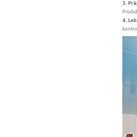
3. Prä
Produ
4. Le
kontro