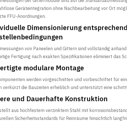
messungen der Gittermodule sind auf die Standardabmessung
ahtlose Geräteintegration ohne Nachbearbeitung vor Ort möglic
tzte FFU-Anordnungen.
ividuelle Dimensionierung entsprechend
stellenbedingungen
messungen von Paneelen und Gittern sind vollständig anhand
itige Fertigung nach exakten Spezifikationen eliminiert das 
fertigte modulare Montage
omponenten werden vorgeschnitten und vorbeschriftet für eine
 verkürzt die Bauzeiten erheblich und unterstützt eine schri
here und Dauerhafte Konstruktion
tellt aus hochfestem verzinktem Stahl mit korrosionsbeständ
urellen Sicherheitsstandards für Reinräume hinsichtlich langfri