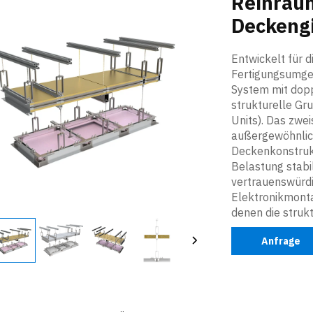
Reinrau
Deckeng
Entwickelt für 
Fertigungsumgeb
System mit dopp
strukturelle Gru
Units). Das zwei
außergewöhnliche
Deckenkonstrukt
Belastung stabil
vertrauenswürdi
Elektronikmonta
denen die strukt
Anfrage