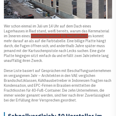
Wer schon einmal im Juli um 14 Uhr auf dem Dach eines
Lagerhauses in Riad stand, weiß bereits, warum das Kernmaterial
im Inneren eines
sandwichpaneel für Metalldach
es kommt
mehr darauf an als auf die Farbtabelle. Eine billige Platte hängt
durch, die Fugen öffnen sich, und anderthalb Jahre später muss
jemand mit der Kartuschenpistole nach Lecks suchen. Eine gute
Platte hingegen sitzt einfach da und erfüllt zwei Jahrzehnte lang
unauffällig ihren Zweck.
Diese Liste basiert auf Gesprächen mit Beschaffungsunternehmen
im vergangenen Jahr – Architekten in den VAE verglichen
Brandschutzklassen, Kühlhausbetreiber in Indonesien fragten nach
Kondensation, und EPC-Firmen in Brasilien ermittelten die
Frachtkosten für 40-Fuß-Container. Die zehn Unternehmen, die
immer wieder genannt werden, sind hier nach ihrer Zuverlässigkeit
bei der Erfüllung ihrer Versprechen geordnet.
Schnellvergleich: 10 Hersteller im