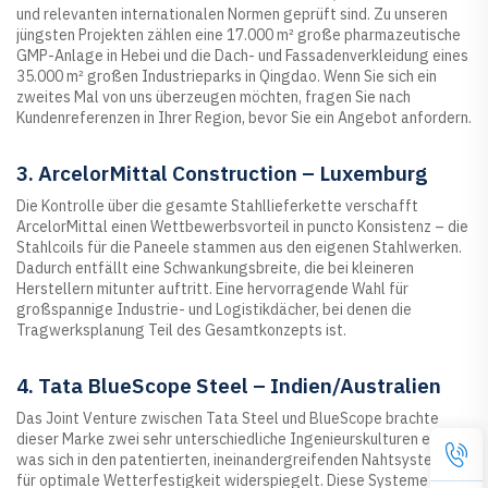
und relevanten internationalen Normen geprüft sind. Zu unseren
jüngsten Projekten zählen eine 17.000 m² große pharmazeutische
GMP-Anlage in Hebei und die Dach- und Fassadenverkleidung eines
35.000 m² großen Industrieparks in Qingdao. Wenn Sie sich ein
zweites Mal von uns überzeugen möchten, fragen Sie nach
Kundenreferenzen in Ihrer Region, bevor Sie ein Angebot anfordern.
3. ArcelorMittal Construction – Luxemburg
Die Kontrolle über die gesamte Stahllieferkette verschafft
ArcelorMittal einen Wettbewerbsvorteil in puncto Konsistenz – die
Stahlcoils für die Paneele stammen aus den eigenen Stahlwerken.
Dadurch entfällt eine Schwankungsbreite, die bei kleineren
Herstellern mitunter auftritt. Eine hervorragende Wahl für
großspannige Industrie- und Logistikdächer, bei denen die
Tragwerksplanung Teil des Gesamtkonzepts ist.
4. Tata BlueScope Steel – Indien/Australien
Das Joint Venture zwischen Tata Steel und BlueScope brachte
dieser Marke zwei sehr unterschiedliche Ingenieurskulturen ein,
was sich in den patentierten, ineinandergreifenden Nahtsystemen
für optimale Wetterfestigkeit widerspiegelt. Diese Systeme sind