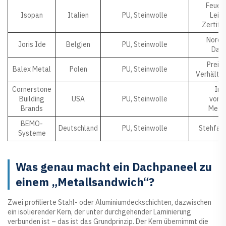
Feuer
Isopan
Italien
PU, Steinwolle
Leit
Zertifi
Norde
Joris Ide
Belgien
PU, Steinwolle
Dac
Preis
Balex Metal
Polen
PU, Steinwolle
Verhältni
Cornerstone
Int
Building
USA
PU, Steinwolle
vorg
Brands
Meta
BEMO-
Deutschland
PU, Steinwolle
Stehfalz
Systeme
Was genau macht ein Dachpaneel zu
einem „Metallsandwich“?
Zwei profilierte Stahl- oder Aluminiumdeckschichten, dazwischen
ein isolierender Kern, der unter durchgehender Laminierung
verbunden ist – das ist das Grundprinzip. Der Kern übernimmt die