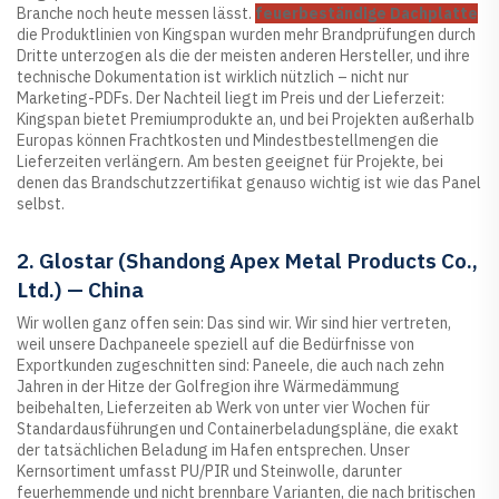
Branche noch heute messen lässt.
feuerbeständige Dachplatte
die Produktlinien von Kingspan wurden mehr Brandprüfungen durch
Dritte unterzogen als die der meisten anderen Hersteller, und ihre
technische Dokumentation ist wirklich nützlich – nicht nur
Marketing-PDFs. Der Nachteil liegt im Preis und der Lieferzeit:
Kingspan bietet Premiumprodukte an, und bei Projekten außerhalb
Europas können Frachtkosten und Mindestbestellmengen die
Lieferzeiten verlängern. Am besten geeignet für Projekte, bei
denen das Brandschutzzertifikat genauso wichtig ist wie das Panel
selbst.
2. Glostar (Shandong Apex Metal Products Co.,
Ltd.) — China
Wir wollen ganz offen sein: Das sind wir. Wir sind hier vertreten,
weil unsere Dachpaneele speziell auf die Bedürfnisse von
Exportkunden zugeschnitten sind: Paneele, die auch nach zehn
Jahren in der Hitze der Golfregion ihre Wärmedämmung
beibehalten, Lieferzeiten ab Werk von unter vier Wochen für
Standardausführungen und Containerbeladungspläne, die exakt
der tatsächlichen Beladung im Hafen entsprechen. Unser
Kernsortiment umfasst PU/PIR und Steinwolle, darunter
feuerhemmende und nicht brennbare Varianten, die nach britischen