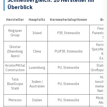
Überblick
Hersteller
Hauptsitz
Kernmaterialoptionen
Bek
Feuer
Kingspan
Irland
PIR, Steinwolle
Paneelsys
Group
St
Kurze L
Glostar
Spezifikat
(Shandong
China
PU/PIR, Steinwolle
Kli
Apex)
Expo
ArcelorMittal
Stahlb
Luxemburg
PU, Steinwolle
Construction
Großspann
Hoch
Tata
Indien /
beschic
BlueScope
PU, Steinwolle
Australien
ineinan
Stahl
Nahtko
Modula
Metecno
Italien
PU, Steinwolle
Akust