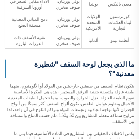
بولي يوريثان،
الأداء مقابل السعر في
معدن باليكس
بولندا
صوف صخري
أوروبا الشرقية
كورنرستون
الولايات
بولي يوريثان،
دمج المباني المعدنية
لبناء العلامات
المتحدة
صوف صخري
مسبقة الصنع
التجارية
الأمريكية
بولي يوريثان،
تقنية الأسقف ذات
أنظمة بيمو
ألمانيا
صوف صخري
الدرزات البارزة
ما الذي يجعل لوحة السقف "شطيرة
معدنية"؟
يتكون نظام السقف من طبقتين خارجيتين من الفولاذ أو الألومنيوم، بينهما
طبقة عازلة ملتصقة بتقنية الترقق المستمر - هذه هي الفكرة الأساسية.
تقوم الطبقة العازلة بعزل الحرارة والصوت، بينما تتحمل الطبقات المعدنية
الأحمال وتقاوم عوامل الطقس. تكون ألواح السقف أكثر سمكًا من ألواح
الجدران لأنها تواجه الجاذبية وتجمعات المياه وتراكم الثلوج في آن واحد، لذا
تتراوح سماكة معظم المشاريع بين 50 و150 ملم حسب المناخ والمسافة
بين الأسقف.
يكمن الاختلاف الحقيقي بين المشاريع في المادة الأساسية. فيما يلي ما