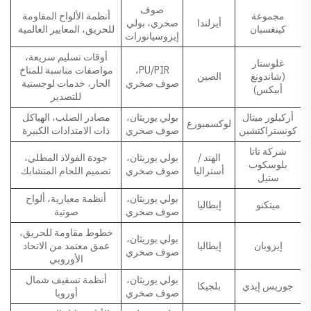
صوف
مجموعة
أنظمة الألواح المقاومة
أيرلندا
صخري، بولي
كينغسبان
للحريق، المعايير العالمية
إيزوسيانورات
أوقات تسليم سريعة،
غلوستار
PU/PIR،
مواصفات مناسبة للمناخ
(شاندونغ
الصين
صوف صخري
الحار، خدمات لوجستية
أبيكس)
للتصدير
أركيلور ميتال
بولي يوريثان،
مصادر الصلب، الهياكل
لوكسمبورغ
كونستراكتشين
صوف صخري
ذات الامتدادات الكبيرة
شركة تاتا
الهند /
بولي يوريثان،
جودة الفولاذ المطلي،
بلوسكوب
أستراليا
صوف صخري
تصميم اللحام المتشابك
ستيل
بولي يوريثان،
أنظمة معيارية، ألواح
ميتكنو
إيطاليا
صوف صخري
صوتية
خطوط مقاومة للحريق،
بولي يوريثان،
إيزوبان
إيطاليا
عمق معتمد من الاتحاد
صوف صخري
الأوروبي
بولي يوريثان،
أنظمة تسقيف شمال
جوريس إيدي
بلجيكا
صوف صخري
أوروبا