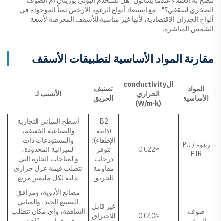
ننصح به العملاء عندما يسألون "هل نستخدم البولي يوريثان أم الصوف
الصخري لسقفي؟" - مع استبعاد أنواع الرغوة الأرخص ثمناً الموجودة في
ألواح الجدران الاقتصادية، لأنها غير مناسبة للأسقف المعرضة لأشعة
الشمس المباشرة.
مقارنة المواد الأساسية لتطبيقات الأسقف
الconductivity
المواد
تصنيف
الحراري
الأنسب لـ
الأساسية
الحريق
(W/m·k)
B2
أسطح المباني التجارية
(ذاتية
والصناعية الخفيفة،
الإطفاء)؛
والمستودعات ذات
رغوة PU /
≈0.022
تتوفر
الميزانية المحدودة،
PIR
درجات
والمناخات الحارة التي
مقاومة
تتطلب قيمة عزل حراري
للحريق
عالية لكل مليمتر مربع
مصانع الأدوية، ومرافق
التصنيع الجيد، والمباني
غير قابل
صوف
الشاهقة، وأي مكان تتطلب
≈0.040
للاحتراق
الصخور
فيه قوانين مكافحة