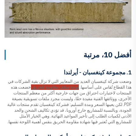
أفضل 10، مرتبة
1. مجموعة كينغسبان - أيرلندا
وضعت شركة كينغسبان العديد من المعايير التي لا تزال بقية الشركات في
هذا القطاع تُقاس على أساسها.
لوحة سقف مقاومة للحريق
خضعت هذه
المنتجات لاختبارات احتراق من جهات خارجية أكثر من معظم المنتجات
الأخرى، ووثائقها الفنية مفيدة حقًا، وليست مجرد ملفات تسويقية بصيغة
PDF. لكن يعيبها السعر ومدة التسليم: فشركة كينغسبان تقدم منتجات عالية
الجودة، وبالنسبة للمشاريع خارج أوروبا، قد تؤدي تكاليف الشحن والحد
الأدنى لكميات الطلب إلى تأخير المواعيد النهائية. وهي الخيار الأمثل
للمشاريع التي تُعتبر فيها شهادة مقاومة الحريق بنفس أهمية اللوحة نفسها.