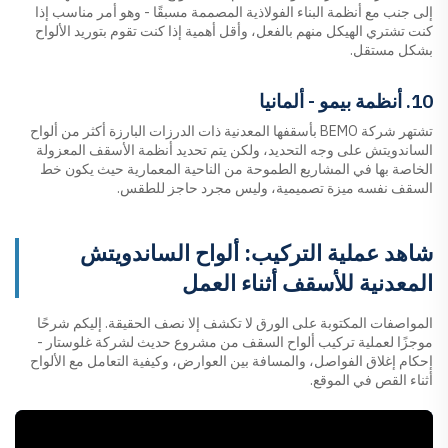
إلى جنب مع أنظمة البناء الفولاذية المصممة مسبقًا - وهو أمر مناسب إذا
كنت تشتري الهيكل منهم بالفعل، وأقل أهمية إذا كنت تقوم بتوريد الألواح
بشكل مستقل.
10. أنظمة بيمو - ألمانيا
تشتهر شركة BEMO بأسقفها المعدنية ذات الدرزات البارزة أكثر من ألواح
الساندويتش على وجه التحديد، ولكن يتم تحديد أنظمة الأسقف المعزولة
الخاصة بها في المشاريع الطموحة من الناحية المعمارية حيث يكون خط
السقف نفسه ميزة تصميمية، وليس مجرد حاجز للطقس.
شاهد عملية التركيب: ألواح الساندويتش
المعدنية للأسقف أثناء العمل
المواصفات المكتوبة على الورق لا تكشف إلا نصف الحقيقة. إليكم شرحًا
موجزًا لعملية تركيب ألواح السقف من مشروع حديث لشركة غلوستار -
إحكام إغلاق الفواصل، والمسافة بين العوارض، وكيفية التعامل مع الألواح
أثناء القص في الموقع.