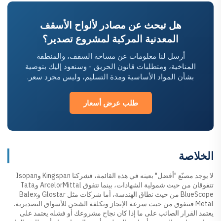
هل تبحث عن مصادر لألواح الأسقف
المعدنية المركبة لمشروع تصدير؟
أرسل لنا معلومات عن مساحة السقف، والمنطقة
المناخية، ومتطلبات قانون الحريق - وسنعود إليك بتوصية
بشأن المواد الأساسية ومدة التسليم، وليس مجرد سعر.
طلب عرض أسعار
الخلاصة
لا يوجد مصنّع "أفضل" بعينه في هذه القائمة، فشركتا Kingspan وIsopan
تتفوقان من حيث شمولية الشهادات، بينما تتفوق ArcelorMittal وTata
BlueScope من حيث نطاق الهندسة، أما شركات مثل Glostar وBalex
Metal فتتفوق من حيث سرعة الإنجاز وتكلفة الشحن للأسواق التصديرية.
يعتمد القرار الصائب على ما إذا كان نجاح مشروعك أو فشله يعتمد على