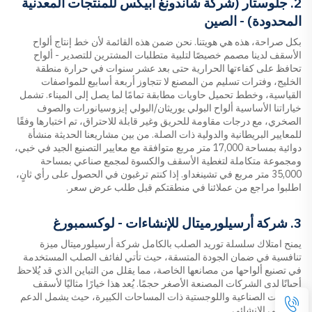
2. جلوستار (شركة شاندونغ أبيكس للمنتجات المعدنية
المحدودة) - الصين
بكل صراحة، هذه هي هويتنا. نحن ضمن هذه القائمة لأن خط إنتاج ألواح
الأسقف لدينا مصمم خصيصًا لتلبية متطلبات المشترين للتصدير - ألواح
تحافظ على كفاءتها الحرارية حتى بعد عشر سنوات في حرارة منطقة
الخليج، وفترات تسليم من المصنع لا تتجاوز أربعة أسابيع للمواصفات
القياسية، وخطط تحميل حاويات مطابقة تمامًا لما يصل إلى الميناء. تشمل
خياراتنا الأساسية ألواح البولي يوريثان/البولي إيزوسيانورات والصوف
الصخري، مع درجات مقاومة للحريق وغير قابلة للاحتراق، تم اختبارها وفقًا
للمعايير البريطانية والدولية ذات الصلة. من بين مشاريعنا الحديثة منشأة
دوائية بمساحة 17,000 متر مربع متوافقة مع معايير التصنيع الجيد في خبي،
ومجموعة متكاملة لتغطية الأسقف والكسوة لمجمع صناعي بمساحة
35,000 متر مربع في تشينغداو. إذا كنتم ترغبون في الحصول على رأي ثانٍ،
اطلبوا مراجع من عملائنا في منطقتكم قبل طلب عرض سعر.
3. شركة أرسيلورميتال للإنشاءات - لوكسمبورغ
يمنح امتلاك سلسلة توريد الصلب بالكامل شركة أرسيلورميتال ميزة
تنافسية في ضمان الجودة المتسقة، حيث تأتي لفائف الصلب المستخدمة
في تصنيع ألواحها من مصانعها الخاصة، مما يقلل من التباين الذي قد يُلاحظ
أحيانًا لدى الشركات المصنعة الأصغر حجمًا. يُعد هذا خيارًا مثاليًا لأسقف
المنشآت الصناعية واللوجستية ذات المساحات الكبيرة، حيث يشمل الدعم
الهندسي الإنشائي.