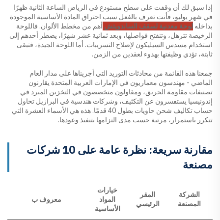
إذا سبق لك أن وقفت على سطح مستودع في الرياض الساعة الثانية ظهرًا
في شهر يوليو، فأنت تعرف بالفعل سبب احتراق المادة الأساسية الموجودة
بداخله
لوحة معدنية لسقف الساندويتش
أهم من مخطط الألوان. فاللوحة
الرخيصة تترهل، وتنفتح فواصلها، وبعد ثمانية عشر شهرًا، يضطر أحدهم إلى
استخدام مسدس السيليكون لإصلاح التسريبات. أما اللوحة الجيدة، فتبقى
ثابتة، تؤدي وظيفتها بهدوء لعقدين من الزمن.
جمعنا هذه القائمة من محادثات التوريد التي أجريناها على مدار العام
الماضي - مهندسون معماريون في الإمارات العربية المتحدة يقارنون
تصنيفات مقاومة الحريق، ومقاولون متخصصون في التخزين المبرد في
إندونيسيا يستفسرون عن التكثيف، وشركات هندسية في البرازيل تحاول
حساب تكاليف شحن حاويات بطول 40 قدمًا. هذه هي الأسماء العشرة التي
تتكرر باستمرار، مرتبة حسب مدى التزامها بتنفيذ وعودها.
مقارنة سريعة: نظرة عامة على 10 شركات
مصنعة
خيارات
الشركة
المقر
المواد
معروف ب
المصنعة
الرئيسي
الأساسية