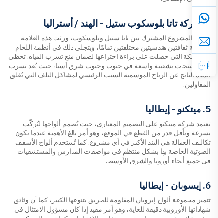
4. شركة تاتا بلوسكوب ستيل - الهند / أستراليا
بفضل المشروع المشترك بين تاتا ستيل وبلوسكوب، ورثت هذه العلامة
التجارية ثقافتين هندسيتين مختلفتين تمامًا، ويتجلى ذلك في أنظمة اللحام
المتشابكة التي حصلت على براءة اختراعها لضمان منع تسرب المياه. تحظى
هذه المنتجات بشعبية واسعة في جنوب وجنوب شرق آسيا، حيث يُعد تسرب
المياه الناتج عن الرياح الموسمية السبب الرئيسي لمشاكل التلف التي تُقلق
المقاولين.
5. ميتكنو - إيطاليا
تعتمد شركة ميتكنو على التصميم المعياري، حيث تُصمم ألواحها لتُركّب
بسرعة وبأقل قدر من القطع في الموقع، وهو أمر بالغ الأهمية عندما تكون
تكاليف العمالة هي البند الأكبر في أي مشروع. كما تُستخدم ألواح الأسقف
الصوتية الخاصة بها بشكل منتظم في مواصفات المدارس والمستشفيات
في جميع أنحاء أوروبا والشرق الأوسط.
6. إيسوبان - إيطاليا
تتميز مجموعة ألواح إيزوبان المقاومة للحريق بتنوعها الكبير، كما أن وثائق
شهاداتها الأوروبية دقيقة للغاية، وهو أمر مفيد إذا كان مسؤول الامتثال في