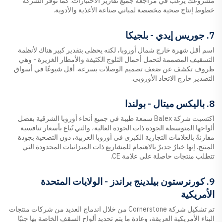
مشروعك يرغب في مراجعة جميع تقارير الاختبارات. كما توفر الشركة
خطوط إنتاج صحية مخصصة لمباني صناعة الأغذية والأدوية.
7. جوريس إيدي - بلجيكا
اسم أقل شهرة خارج شمال أوروبا، لكنه يحظى بتقدير كبير هناك لأنظمة
التسقيف المصممة لتحمل أحمال الثلوج الكثيفة والأمطار الغزيرة - وهي
ظروف تكشف عن ضعف تصميم الوصلات بسرعة. أقل شيوعًا في أسواق
التصدير خارج الاتحاد الأوروبي.
8. باليكس ميتال - بولندا
اكتسبت شركة Balex سمعة طيبة في جميع أنحاء أوروبا الشرقية بفضل
ألواحها المتوسطة الجودة ذات الجودة العالية، والتي تُباع بأسعار تنافسية
مقارنةً بالعلامات التجارية الكبرى في أوروبا الغربية، دون التضحية بجودة
المنتج. إنها خيارٌ جديرٌ بالاهتمام للمشاريع ذات الميزانيات المحدودة التي
تتطلب منتجات حاصلة على علامة CE.
9. كورنرستون بيلدينج براندز - الولايات المتحدة
الأمريكية
تم تشكيل شركة Cornerstone من خلال اندماج العديد من شركات منتجات
البناء الأمريكية العريقة، وعادة ما يتم تحديد ألواح السقف الخاصة بها جنبًا