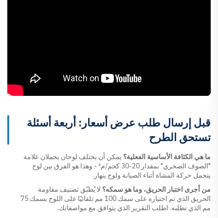
قبل إرسال طلب عرض أسعار: أربعة أسئلة
تستحق الطرح
ما هي الكثافة الأساسية الفعلية؟
يمكن أن يختلف لوحان يحملان علامة
"الصوف الصخري" بمقدار 20-30 كجم/م³ - وهذا هو الفرق بين لوح
يتحمل حركة المشاة أثناء الصيانة ولوح ينهار.
من أجرى اختبار الحريق، وما هو سمكه؟
لا يُطبّق تصنيف مقاومة
الحريق الذي تم اختباره على سمك 100 مم تلقائيًا على اللوح بسمك 75
مم الذي تطلبه. اطلب التقرير الذي يتوافق مع مواصفاتك.