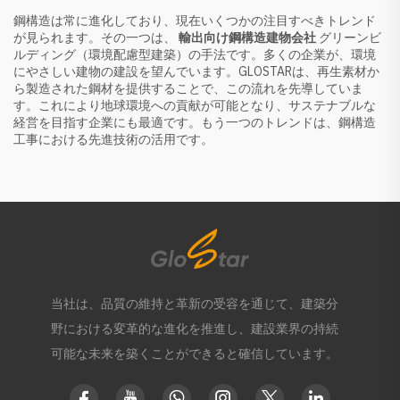
鋼構造は常に進化しており、現在いくつかの注目すべきトレンド
が見られます。その一つは、
輸出向け鋼構造建物会社
グリーンビ
ルディング（環境配慮型建築）の手法です。多くの企業が、環境
にやさしい建物の建設を望んでいます。GLOSTARは、再生素材か
ら製造された鋼材を提供することで、この流れを先導していま
す。これにより地球環境への貢献が可能となり、サステナブルな
経営を目指す企業にも最適です。もう一つのトレンドは、鋼構造
工事における先進技術の活用です。
当社は、品質の維持と革新の受容を通じて、建築分
野における変革的な進化を推進し、建設業界の持続
可能な未来を築くことができると確信しています。