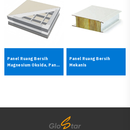
Panel Ruang Bersih
Panel Ruang Bersih
Magnesium Oksida, Panel
Mekanis
Sandwich Tahan Api