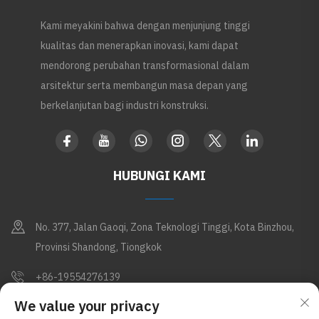
Kami meyakini bahwa dengan menjunjung tinggi
kualitas dan menerapkan inovasi, kami dapat
mendorong perubahan transformasional dalam
arsitektur serta membangun masa depan yang
berkelanjutan bagi industri konstruksi.
HUBUNGI KAMI
No. 377, Jalan Gaoqi, Zona Teknologi Tinggi, Kota Binzhou,
Provinsi Shandong, Tiongkok
+86-19554276139
We value your privacy
[email protected]