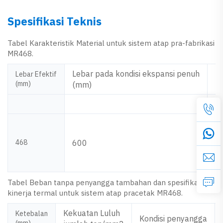
Spesifikasi Teknis
Tabel Karakteristik Material untuk sistem atap pra-fabrikasi
MR468.
Lebar pada kondisi ekspansi penuh
Lebar Efektif
P
(mm)
(mm)
468
600
7
Tabel Beban tanpa penyangga tambahan dan spesifikasi
kinerja termal untuk sistem atap pracetak MR468.
Kekuatan Luluh
Ketebalan
Kondisi penyangga