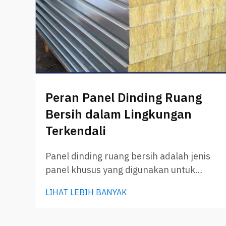
Peran Panel Dinding Ruang
Bersih dalam Lingkungan
Terkendali
Panel dinding ruang bersih adalah jenis
panel khusus yang digunakan untuk
membangun area terkendali di pabrik,
LIHAT LEBIH BANYAK
laboratorium, atau rumah sakit. Panel ini
menjaga kebersihan udara dari debu,
kuman, dan partikel lainnya. Ketika Anda