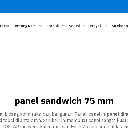
Utama
Tentang Kami
Produk
Solusi
Proyek
Sumber 
panel sandwich 75 mm
m bidang konstruksi dan bangunan. Panel-panel ini
panel di
si tebal di antaranya. Struktur ini membuat panel sangat ku
. GLOSTAR menyediakan panel sandwich 75 mm berkualitas ting