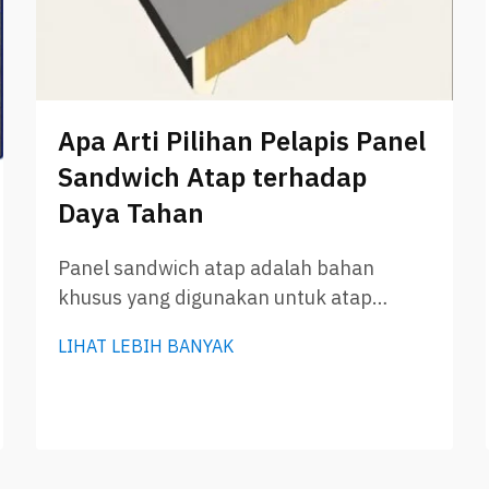
Apa Arti Pilihan Pelapis Panel
Sandwich Atap terhadap
Daya Tahan
Panel sandwich atap adalah bahan
khusus yang digunakan untuk atap
bangunan. Panel ini memiliki lapisan
LIHAT LEBIH BANYAK
insulasi di antara dua lembaran logam,
sehingga membantu menjaga rumah
tetap hangat saat musim dingin dan
sejuk di musim panas. GLOSTAR
menawarkan berbagai pilihan pelapis