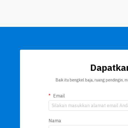
membayangkan sebuah ruang bersih,
bayangkanlah tempat yang sangat rapi
di mana segalanya dirancang secara ...
Dapatka
Baik itu bengkel baja, ruang pendingin,
Email
Nama