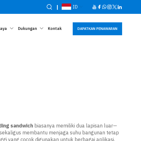
|
ID
Daya
Dukungan
Kontak
DAPATKAN PENAWARAN
nding sandwich
biasanya memiliki dua lapisan luar—
at sekaligus membantu menjaga suhu bangunan tetap
gi yang cocok digunakan untuk berbagai aplikasi,