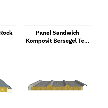
 Rock
Panel Sandwich
Komposit Bersegel Tepi
PU IW dengan
Sambungan Lidah dan
Alur