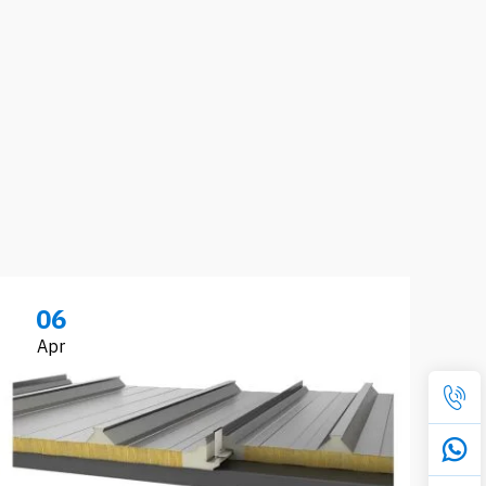
06
Apr