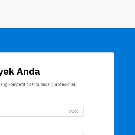
mengurangi...
yek Anda
ang kompetitif serta desain profesional.
0/100