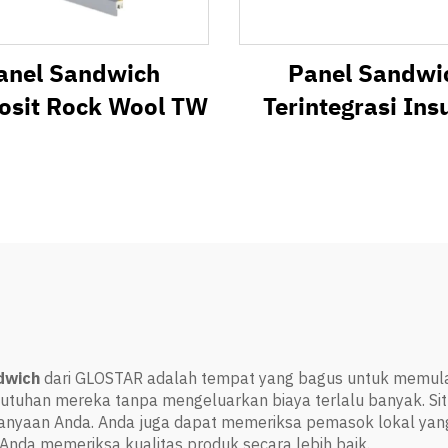
anel Sandwich
Panel Sandwi
sit Rock Wool TW
Terintegrasi Ins
Termal dan Deko
EW
ndwich
dari GLOSTAR adalah tempat yang bagus untuk memulai
uhan mereka tanpa mengeluarkan biaya terlalu banyak. Sit
rtanyaan Anda. Anda juga dapat memeriksa pemasok lokal ya
da memeriksa kualitas produk secara lebih baik.