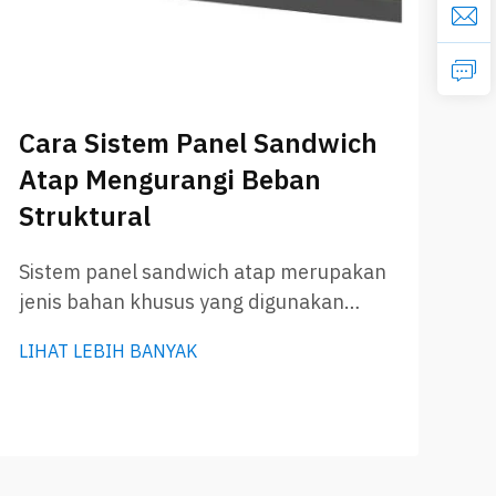
Cara Sistem Panel Sandwich
Atap Mengurangi Beban
Struktural
Sistem panel sandwich atap merupakan
jenis bahan khusus yang digunakan
untuk atap. Panel ini memiliki dua lapisan
LIHAT LEBIH BANYAK
luar dan satu lapisan tengah yang diisi
dengan insulasi. Hal ini membuatnya
sangat ringan namun tetap cukup kuat.
GLOSTAR menjual panel sandwich atap
berkualitas tinggi yang mampu