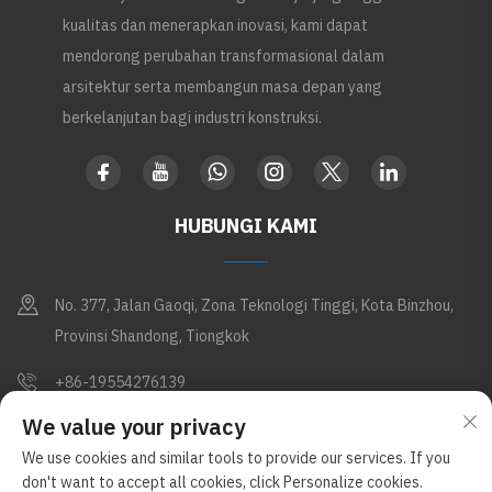
kualitas dan menerapkan inovasi, kami dapat
mendorong perubahan transformasional dalam
arsitektur serta membangun masa depan yang
berkelanjutan bagi industri konstruksi.
HUBUNGI KAMI
No. 377, Jalan Gaoqi, Zona Teknologi Tinggi, Kota Binzhou,
Provinsi Shandong, Tiongkok
+86-19554276139
We value your privacy
[email protected]
We use cookies and similar tools to provide our services. If you
don't want to accept all cookies, click Personalize cookies.