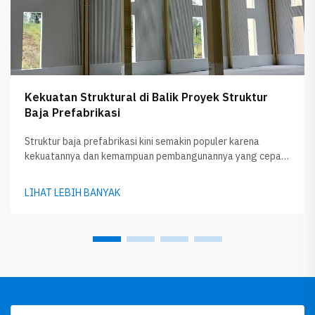
Kekuatan Struktural di Balik Proyek Struktur
Baja Prefabrikasi
Struktur baja prefabrikasi kini semakin populer karena
kekuatannya dan kemampuan pembangunannya yang cepat.
Perusahaan seperti GLOSTAR memproduksi bangunan ini
terlebih dahulu di pabrik, kemudian mengirimkannya ke lokasi
LIHAT LEBIH BANYAK
proyek. Pendekatan ini menghemat banyak waktu dalam
konstruksi dan biasanya juga menghasilkan limbah yang
lebih sedikit...