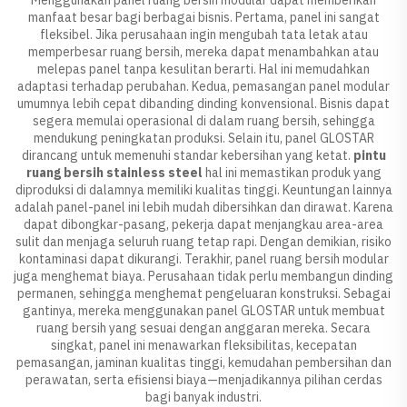
manfaat besar bagi berbagai bisnis. Pertama, panel ini sangat
fleksibel. Jika perusahaan ingin mengubah tata letak atau
memperbesar ruang bersih, mereka dapat menambahkan atau
melepas panel tanpa kesulitan berarti. Hal ini memudahkan
adaptasi terhadap perubahan. Kedua, pemasangan panel modular
umumnya lebih cepat dibanding dinding konvensional. Bisnis dapat
segera memulai operasional di dalam ruang bersih, sehingga
mendukung peningkatan produksi. Selain itu, panel GLOSTAR
dirancang untuk memenuhi standar kebersihan yang ketat.
pintu
ruang bersih stainless steel
hal ini memastikan produk yang
diproduksi di dalamnya memiliki kualitas tinggi. Keuntungan lainnya
adalah panel-panel ini lebih mudah dibersihkan dan dirawat. Karena
dapat dibongkar-pasang, pekerja dapat menjangkau area-area
sulit dan menjaga seluruh ruang tetap rapi. Dengan demikian, risiko
kontaminasi dapat dikurangi. Terakhir, panel ruang bersih modular
juga menghemat biaya. Perusahaan tidak perlu membangun dinding
permanen, sehingga menghemat pengeluaran konstruksi. Sebagai
gantinya, mereka menggunakan panel GLOSTAR untuk membuat
ruang bersih yang sesuai dengan anggaran mereka. Secara
singkat, panel ini menawarkan fleksibilitas, kecepatan
pemasangan, jaminan kualitas tinggi, kemudahan pembersihan dan
perawatan, serta efisiensi biaya—menjadikannya pilihan cerdas
bagi banyak industri.