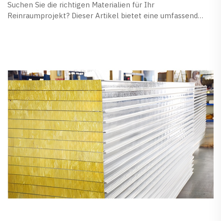
Suchen Sie die richtigen Materialien für Ihr
Reinraumprojekt? Dieser Artikel bietet eine umfassende
Analyse der Leistungsmerkmale, Vor- und Nachteile
sowie der geeigneten Branchen für gängige
Kernmaterialien von Reinraumplatten – darunter
Steinwolle, Magnesiumoxid, Aluminium-Wabenstruktur
und PU/PIR – und unterstützt Sie dabei, eine
kosteneffiziente Entscheidung zu treffen.