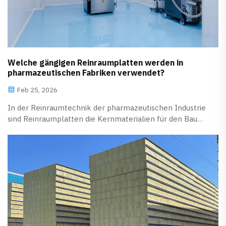
Welche gängigen Reinraumplatten werden in
pharmazeutischen Fabriken verwendet?
Feb 25, 2026
In der Reinraumtechnik der pharmazeutischen Industrie
sind Reinraumplatten die Kernmaterialien für den Bau
von Wänden und Decken von Reinräumen und müssen
strenge Anforderungen wie antibakterielle und
antimykotische Eigenschaften, einfache Reinigung,
Beständigkeit gegenüber Desinfektionsmitteln,
staubfreie Oberfläche sowie hohe Festigkeit erfüllen.