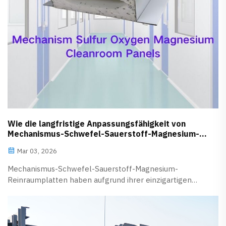
Wie die langfristige Anpassungsfähigkeit von
Mechanismus-Schwefel-Sauerstoff-Magnesium-
Reinraumplatten an pharmazeutische Werkstätten
Mar 03, 2026
sichergestellt wird
Mechanismus-Schwefel-Sauerstoff-Magnesium-
Reinraumplatten haben aufgrund ihrer einzigartigen
Leistungsvorteile die bevorzugten Baumaterialien für
pharmazeutische Werkstätten werden lassen.