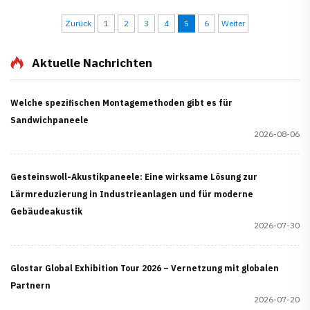
Verankerungsmethoden sowie Bauvorschriften für
energieeffiziente Gebäude.
Zurück
1
2
3
4
5
6
Weiter
Aktuelle Nachrichten
Welche spezifischen Montagemethoden gibt es für
Sandwichpaneele
2026-08-06
Gesteinswoll-Akustikpaneele: Eine wirksame Lösung zur
Lärmreduzierung in Industrieanlagen und für moderne
Gebäudeakustik
2026-07-30
Glostar Global Exhibition Tour 2026 – Vernetzung mit globalen
Partnern
2026-07-20