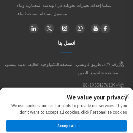
يمكننا إحداث تغييرات تحويلية في الهندسة المعمارية وبناء
مستقبل مستدام لصناعة البناء.
اتصل بنا
رقم 377، طريق غاوتشي، المنطقة التكنولوجية العالية، مدينة بينتشو،
مقاطعة شاندونغ، الصين
+86-19554276139
We value your privacy
[email protected]
We use cookies and similar tools to provide our services. If you
don't want to accept all cookies, click Personalize cookies.
حقوق الطبع والنشر © شركة شاندونغ أبكس للمعادن المحدودة. جميع الحقوق
Accept all
محفوظة (ضمن مجموعة غلوستار للمواد الجديدة)
سياسة الخصوصية
مدونة