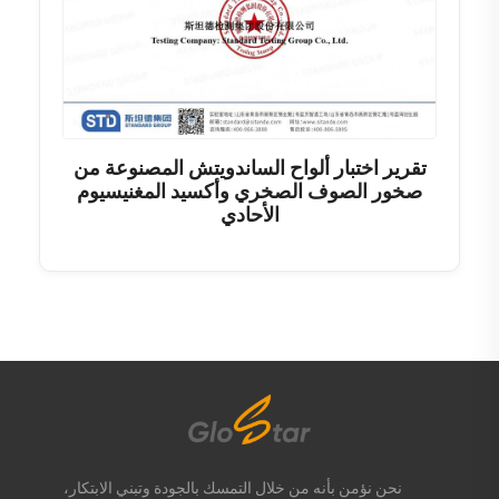
تقرير اختبار ألواح الساندويتش المصنوعة من
صخور الصوف الصخري وأكسيد المغنيسيوم
الأحادي
نحن نؤمن بأنه من خلال التمسك بالجودة وتبني الابتكار،