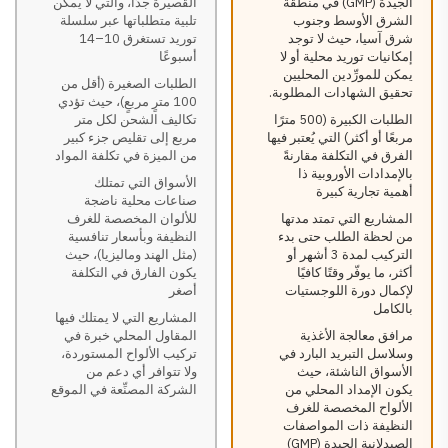
الجيدة (GMP) في منطقة
القصيرة جدًّا، والتي لا يمكن
الشرق الأوسط وجنوب
تلبية متطلباتها عبر سلسلة
شرق آسيا، حيث لا توجد
توريد تستغرق 10–14
إمكانيات توريد محلية أو لا
أسبوعًا
يمكن للمورِّدين المحليين
الطلبات الصغيرة (أقل من
تحقيق الشهادات المطلوبة.
100 مترٍ مربعٍ)، حيث تؤدي
الطلبات الكبيرة (500 مترًا
تكاليف الشحن لكل متر
مربعًا أو أكثر) التي يُعتبر فيها
مربع إلى تقليص جزء كبير
الفرق في التكلفة مقارنةً
من الميزة في تكلفة المواد
بالإمدادات الأوروبية ذا
الأسواق التي تمتلك
أهمية تجارية كبيرة
صناعات محلية ناضجة
المشاريع التي تمتد مدتها
للألوان المخصصة للغرف
من لحظة الطلب حتى بدء
النظيفة وبأسعار تنافسية
التركيب لمدة 3 أشهر أو
(مثل الهند وماليزيا)، حيث
أكثر، ما يوفّر وقتًا كافيًا
يكون الفارق في التكلفة
لإكمال دورة اللوجستيات
أصغر
بالكامل
المشاريع التي لا يمتلك فيها
مرافق معالجة الأغذية
المقاول المحلي خبرة في
وسلاسل التبريد البارد في
تركيب الألواح المستوردة،
الأسواق الناشئة، حيث
ولا تتوافر أي دعم من
يكون الإمداد المحلي من
الشركة المصنِّعة في الموقع
الألواح المخصصة للغرف
النظيفة ذات المواصفات
الصيدلانية الجيدة (GMP)