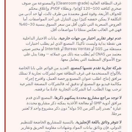
غرف النظافة العالية (Cleanroom-grade) والمصنوعة من صوف
صخري كثافته 100–120 كغ/م³، وبطلاء PVDF، وإغلاق محكم
للحواف الأربعة، وقوة لصق معتمدة من طرف ثالث، لها حد أدنى من
التكلفة لا يمكن خفضه كثيرًا دون التنازل عن أحد المواصفات. أما
العروض السعرية التي تكون أقل من سعر السوق بنسبة 30–40%
فهي في الغالب تعكس منتجًا ذا مواصفات أقل.
عدم توفر تقارير اختبار من جهات خارجية.
بيانات الاختبار الداخلية
هي نقطة بداية وليست تأكيدًا. المصنع الذي لم يطلب اختبارات
مستقلة من SGS أو Bureau Veritas أو Intertek أو مختبر صيني
معتمد من CNAS لم يُطلب منه ذلك من عملائه — وهذا يدل على
نوع الأسواق المنظمة التي يتعامل معها.
شركة تجارية تقدم نفسها كمصنع.
العديد من قوائم علي بابا الخاصة
بالألواح المستخدمة في غرف النظافة تعود لشركات تجارية لا تمتلك
مرافق إنتاج. اطلب عنوان المصنع ورخصة العمل، واقترح إجراء
مكالمة فيديو مع المصنع أو تدقيقٍ له. فالشركات المصنعة الشرعية
ترحب بهذا الطلب، أما الشركات التجارية عادةً ما ترفضه.
لا توجد مراجع مشاريع محددة يمكنهم ذكرها.
المصنع الذي قدم
مرافق أدوية GMP أو معالجة الأغذية يمكنه ذكر مشاريع محددة.
عبارة "نصدر إلى أكثر من 50 دولة" دون ذكر مشروع واحد لا تُعتبر
مرجعًا.
لا تتوفر وثائق باللغة الإنجليزية.
بالنسبة للمشاريع الخاضعة للتنظيم
الدولي، فإن وثائق بيانات المواد وشهادات مقاومة الحريق وتقارير