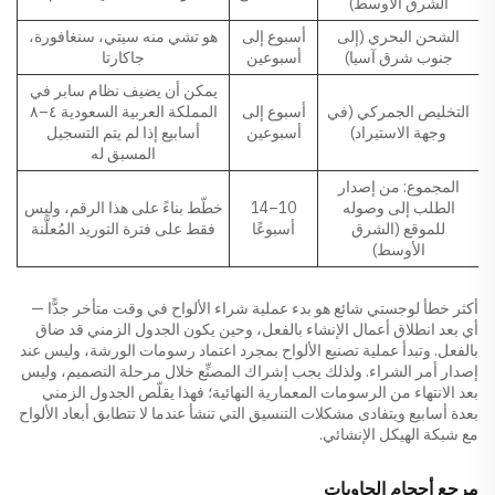
الشرق الأوسط)
الشحن البحري (إلى
أسبوع إلى
هو تشي منه سيتي، سنغافورة،
جنوب شرق آسيا)
أسبوعين
جاكارتا
يمكن أن يضيف نظام سابر في
التخليص الجمركي (في
أسبوع إلى
المملكة العربية السعودية ٤–٨
وجهة الاستيراد)
أسبوعين
أسابيع إذا لم يتم التسجيل
المسبق له
المجموع: من إصدار
الطلب إلى وصوله
10–14
خطّط بناءً على هذا الرقم، وليس
للموقع (الشرق
أسبوعًا
فقط على فترة التوريد المُعلَّنة
الأوسط)
أكثر خطأ لوجستي شائع هو بدء عملية شراء الألواح في وقت متأخر جدًّا —
أي بعد انطلاق أعمال الإنشاء بالفعل، وحين يكون الجدول الزمني قد ضاق
بالفعل. وتبدأ عملية تصنيع الألواح بمجرد اعتماد رسومات الورشة، وليس عند
إصدار أمر الشراء. ولذلك يجب إشراك المصنِّع خلال مرحلة التصميم، وليس
بعد الانتهاء من الرسومات المعمارية النهائية؛ فهذا يقلّص الجدول الزمني
بعدة أسابيع ويتفادى مشكلات التنسيق التي تنشأ عندما لا تتطابق أبعاد الألواح
مع شبكة الهيكل الإنشائي.
مرجع أحجام الحاويات