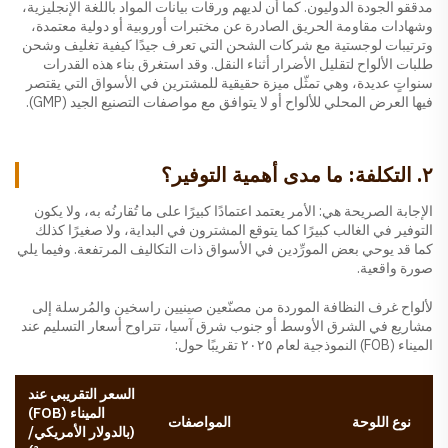
مدققو الجودة الدوليون. كما أن لديهم ورقات بيانات المواد باللغة الإنجليزية،
وشهادات مقاومة الحريق الصادرة عن مختبرات أوروبية أو دولية معتمدة،
وترتيبات لوجستية مع شركات الشحن التي تعرف جيدًا كيفية تغليف وشحن
طلبات الألواح لتقليل الأضرار أثناء النقل. وقد استغرق بناء هذه القدرات
سنواتٍ عديدة، وهي تمثّل ميزة حقيقية للمشترين في الأسواق التي يقتصر
فيها العرض المحلي للألواح أو لا يتوافق مع مواصفات التصنيع الجيد (GMP).
٢. التكلفة: ما مدى أهمية التوفير؟
الإجابة الصريحة هي: الأمر يعتمد اعتمادًا كبيرًا على ما تُقارنُه به، ولا يكون
التوفير في الغالب كبيرًا كما يتوقع المشترون في البداية، ولا صغيرًا كذلك
كما قد يوحي بعض المورِّدين في الأسواق ذات التكاليف المرتفعة. وفيما يلي
صورة واقعية.
لألواح غرف النظافة الموردة من مصنّعين صينيين راسخين والمُرسلة إلى
مشاريع في الشرق الأوسط أو جنوب شرق آسيا، تتراوح أسعار التسليم عند
الميناء (FOB) النموذجية لعام ٢٠٢٥ تقريبًا حول:
السعر التقريبي عند
الميناء (FOB)
نوع اللوحة
المواصفات
(بالدولار الأمريكي/