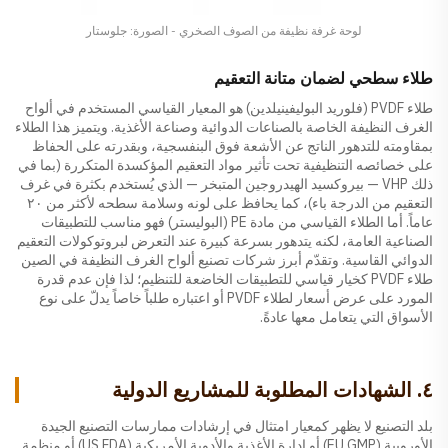
لوحة غرفة نظيفة من الصوف الصخري - الصورة: جلوستار
طلاء سطحي لضمان متانة التعقيم
طلاء PVDF (فلوريد البوليفينيلدين) هو المعيار القياسي المستخدم في ألواح
الغرف النظيفة الخاصة بالصناعات الدوائية وصناعة الأغذية. ويتميز هذا الطلاء
بمقاومته للتدهور الناتج عن الأشعة فوق البنفسجية، وبقدرته على الحفاظ
على خصائصه التنظيفية تحت تأثير مواد التعقيم المؤكسدة المتكررة (بما في
ذلك VHP — بيروكسيد الهيدروجين المتبخر — الذي يُستخدم بكثرة في غرف
التعقيم من الدرجة باء)، كما يحافظ على لونه وسلامة سطحه لأكثر من ٢٠
عاماً. أما الطلاء القياسي من مادة PE (البوليستر) فهو مناسب للتطبيقات
الصناعية العامة، لكنه يتدهور بسرعة كبيرة عند التعرض لبروتوكولات التعقيم
الدوائي القاسية. وتقدّم أبرز شركات تصنيع ألواح الغرف النظيفة في الصين
طلاء PVDF كخيار قياسي للتطبيقات الخاضعة للتنظيم؛ لذا فإن عدم قدرة
المورد على عرض أسعار لطلاء PVDF أو اعتباره طلباً خاصاً يدلّ على نوع
الأسواق التي يتعامل معها عادةً.
٤. الشهادات المطلوبة للمشاريع الدولية
بلد التصنيع لا يظهر كمعيار امتثال في إرشادات ممارسات التصنيع الجيدة
الأوروبية (EU GMP) أو إدارة الأغذية والأدوية الأمريكية (US FDA) أو منظمة