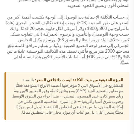
المحلي أقوى وتضيق الفجوة السعرية.
إن حساب التكلفة الإجمالية بعد الوصول إلى الوجهة يكتسب أهمية أكبر من
السعر على ظهر السفينة (FOB). ويجب إضافة تكاليف الشحن البحري (عادةً
ما تتراوح بين 800 و1800 دولار أمريكي لكل حاوية بحجم 20 قدمًا، وذلك
حسب وجهة التوصيل)، والتأمين، والرسوم الجمركية (التي تتفاوت بشكل
كبير باختلاف البلد ورمز النظام المنسق HS)، ورسوم وكيل التخليص
الجمركي إلى سعر لوحة التصنيع الصينية. ولأوامر تسليم مرافق كاملة تبلغ
مساحتها 2000 متر مربع فأكثر، تضيف هذه التكاليف اللوجستية عادةً ما بين
8% و18% إلى سعر FOB. أما الطلبات الأصغر فتكون هذه النسبة أعلى
نسبيًّا.
الميزة الحقيقية من حيث التكلفة ليست دائمًا في السعر:
بالنسبة
للمشاريع في الأسواق التي لا تتوفر فيها أنظمة الألواح المتوافقة فعليًّا
مع معايير التصنيع الجيد (GMP) ومع وثائق كاملة وفق المعايير الأوروبية،
وبأي سعرٍ كان، على المستوى المحلي — مثل أجزاء من الشرق الأوسط
وجنوب شرق آسيا وأفريقيا — فإن الميزة التنافسية للصين تكمن في
إمكانية الوصول، وليس فقط في انخفاض التكلفة. فالبديل ليس مورِّدًا
محليًّا بسعر أعلى؛ بل هو غياب أي مورِّد محلي قابل للتطبيق تمامًا.