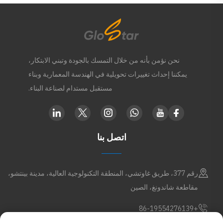
نحن نؤمن بأنه من خلال التمسك بالجودة وتبني الابتكار،
يمكننا إحداث تغييرات تحويلية في الهندسة المعمارية وبناء
مستقبل مستدام لصناعة البناء.
اتصل بنا
رقم 377، طريق غاوتشي، المنطقة التكنولوجية العالية، مدينة بينتشو،
مقاطعة شاندونغ، الصين
+86-19554276139