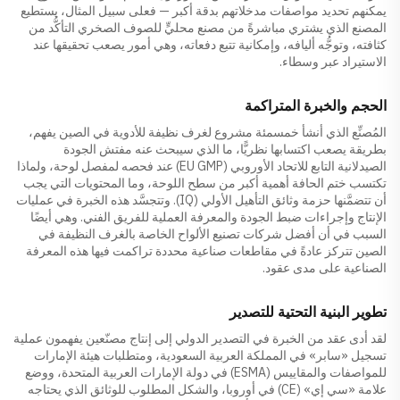
يمكنهم تحديد مواصفات مدخلاتهم بدقة أكبر — فعلى سبيل المثال، يستطيع
المصنع الذي يشتري مباشرةً من مصنع محليٍّ للصوف الصخري التأكُّد من
كثافته، وتوجُّه أليافه، وإمكانية تتبع دفعاته، وهي أمور يصعب تحقيقها عند
الاستيراد عبر وسطاء.
الحجم والخبرة المتراكمة
المُصنِّع الذي أنشأ خمسمئة مشروع لغرف نظيفة للأدوية في الصين يفهم،
بطريقة يصعب اكتسابها نظريًّا، ما الذي سيبحث عنه مفتش الجودة
الصيدلانية التابع للاتحاد الأوروبي (EU GMP) عند فحصه لمفصل لوحة، ولماذا
تكتسب ختم الحافة أهمية أكبر من سطح اللوحة، وما المحتويات التي يجب
أن تتضمَّنها حزمة وثائق التأهيل الأولي (IQ). وتتجسَّد هذه الخبرة في عمليات
الإنتاج وإجراءات ضبط الجودة والمعرفة العملية للفريق الفني. وهي أيضًا
السبب في أن أفضل شركات تصنيع الألواح الخاصة بالغرف النظيفة في
الصين تتركز عادةً في مقاطعات صناعية محددة تراكمت فيها هذه المعرفة
الصناعية على مدى عقود.
تطوير البنية التحتية للتصدير
لقد أدى عقد من الخبرة في التصدير الدولي إلى إنتاج مصنّعين يفهمون عملية
تسجيل «سابر» في المملكة العربية السعودية، ومتطلبات هيئة الإمارات
للمواصفات والمقاييس (ESMA) في دولة الإمارات العربية المتحدة، ووضع
علامة «سي إي» (CE) في أوروبا، والشكل المطلوب للوثائق الذي يحتاجه