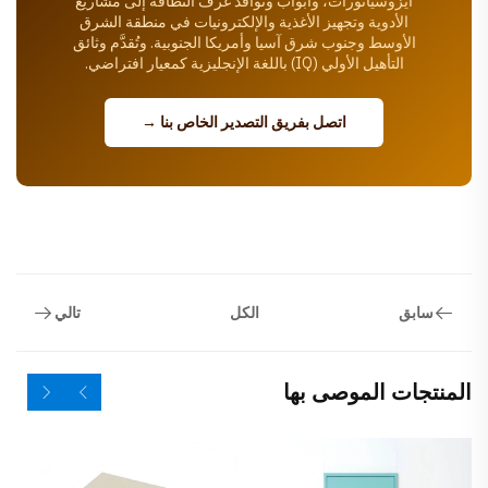
أيزوسيانورات، وأبواب ونوافذ غرف النظافة إلى مشاريع
الأدوية وتجهيز الأغذية والإلكترونيات في منطقة الشرق
الأوسط وجنوب شرق آسيا وأمريكا الجنوبية. وتُقدَّم وثائق
التأهيل الأولي (IQ) باللغة الإنجليزية كمعيار افتراضي.
اتصل بفريق التصدير الخاص بنا →
سابق
تالي
الكل
المنتجات الموصى بها