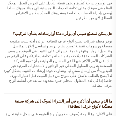
في الوضوح بدرجة كبيرة. ويعتمد نقطة التعادل على العرض البديل المحدّد
المتاح في سوقك وعلى تكلفة الخدمات اللوجستية إلى ميناء وجهتك — لذا
يُوصى بإجراء الحسابات الخاصة بمشروعك المحدّد بدلًا من الافتراض
المطلق لأي من الطرفين.
هل يمكن لمصنّع صيني أن يوفّر دعمًا أو إرشادات بشأن التركيب؟
توفر معظم شركات تصنيع ألواح غرف النظافة الرائدة أدلة تثبيت مكتوبة
مفصلة ورسومات تنفيذية توضح نظام الربط وتسلسل إغلاق المفاصل
وتفاصيل الزوايا. وتتوفر خدمة الإشراف على التثبيت في الموقع من بعض
الشركات المصنعة (عادةً كخدمة منفصلة وبتكلفة إضافية)، وعلى الرغم من
ذلك، فإن الأمر الأكثر شيوعًا في المشاريع الدولية هو أن تقوم الشركة
المصنعة بتدريب المقاول المحلي عبر الوثائق والاستشارات المرئية عبر
الفيديو بدلًا من إرسال ممثلٍ لها. وتتفاوت جودة إرشادات التثبيت بشكل كبير؛
لذا يُنصح بالطلب للاطلاع على نموذج من دليل التثبيت قبل اختيار المورد،
خاصةً إذا كان لدى المقاول المحلي خبرة محدودة سابقة في أنظمة ألواح
غرف النظافة.
ما الذي ينبغي أن أذكره في أمر الشراء الموجَّه إلى شركة صينية
مصنِّعة لألواح غرف النظافة؟
على الأقل: نوع اللوحة (صوف صخري / نواة ألمنيوم على شكل خلية نحل /