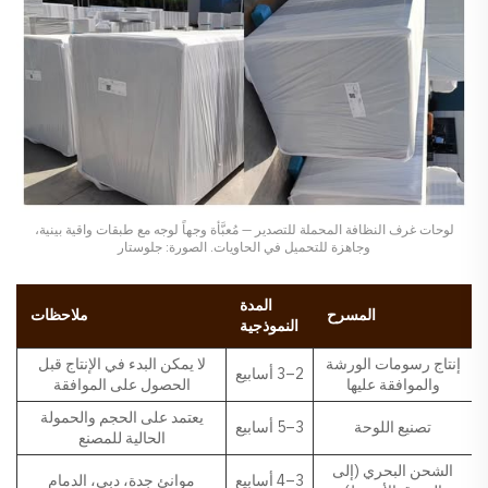
لوحات غرف النظافة المحملة للتصدير — مُعبَّأة وجهاً لوجه مع طبقات واقية بينية،
وجاهزة للتحميل في الحاويات. الصورة: جلوستار
المدة
المسرح
ملاحظات
النموذجية
إنتاج رسومات الورشة
لا يمكن البدء في الإنتاج قبل
2–3 أسابيع
والموافقة عليها
الحصول على الموافقة
يعتمد على الحجم والحمولة
تصنيع اللوحة
3–5 أسابيع
الحالية للمصنع
الشحن البحري (إلى
3–4 أسابيع
موانئ جدة، دبي، الدمام