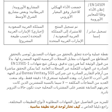
EN 14509 /
خضعت الأداء الهيكلي
المشاريع الأوروبية/
إعلان الأداء
للاختبار وفق المعيار
البريطانية؛ وبعض مشاريع
وفقًا للمعايير
الأوروبي
الشرق الأوسط
الأوروبية
تم تسجيل المنتج
المملكة العربية السعودية
تسجيل سابر /
للاستيراد إلى المملكة
(إجباري)؛ الإمارات العربية
إسما
العربية السعودية /
المتحدة (حسب طبيعة
الإمارات العربية المتحدة
المشروع)
نقطة عملية واحدة تتعلق بالتحقق من شهادات التصديق: يُوصى بالتحقق
المتقاطع من الشهادات مقابل السجلات الرسمية للجهة المصدرة لها، بدلًا
من قبول الوثيقة كما هي دون تدقيق. ويمكن تتبع شهادات EN 13501-1
الصادرة عن الجهات المُعلَّنة عبر السجلات العامة. كما يمكن التحقق مباشرةً
من أرقام التقارير الصادرة عن شركتي SGS وBureau Veritas لدى الجهة
التي أجرت الاختبارات. وهذه العملية تستغرق ١٥ دقيقة فقط، وقد منعت
العديد من المفاجآت المكلفة — لا سيما بالنسبة للمشترين الذين كانت
تجربتهم السابقة تقتصر على المشتريات المحلية حيث تكون حالات التزوير
نادرة.
للمزيد من التفاصيل حول الشهادات المطلوبة لأنواع التطبيقات المختلفة،
راجع دليلنا الخاص بـ
كيف تختار لوحة غرفة نظيفة مناسبة
.