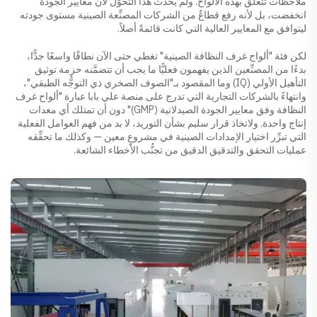
ملاحظات تتعلق بهذه الألواح. ولم يحدث هذا التحوُّل لأن معايير الجودة
انخفضت، بل لأنه رفع قطاعٌ من الشركات المصنِّعة الصينية مستوى جودته
ليتوافق مع المعايير العالية التي كانت قائمةً أصلاً.
لكن فئة "ألواح غرف النظافة الصينية" تغطي حتى الآن نطاقًا واسعًا جدًّا،
بدءًا من المصنِّعين الذين يفهمون فعليًّا ما يجب أن تتضمَّنه حزمة توثيق
التأهيل الأولي (IQ) وما المقصود بـ"الصوف الصخري ذي التوجُّه الطبقي"،
وانتهاءً بالشركات التجارية التي تدرج على منصة علي بابا عبارة "ألواح غرف
النظافة وفق معايير الجودة الصيدلانية (GMP)" دون أن تمتلك أي معدات
إنتاج واحدة. ولاتخاذ قرار سليم بشأن التوريد، لا بد من فهم العوامل الفعلية
التي تبرِّر اختيار الإمدادات الصينية في مشروعٍ معين — وكذلك ما تحقِّقه
عمليات التحقق والتدقيق الدقيق من تجنُّب الأخطاء الشائعة.