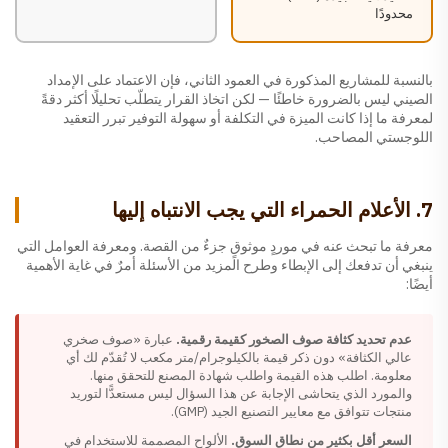
محدودًا
بالنسبة للمشاريع المذكورة في العمود الثاني، فإن الاعتماد على الإمداد
الصيني ليس بالضرورة خاطئًا — لكن اتخاذ القرار يتطلّب تحليلًا أكثر دقةً
لمعرفة ما إذا كانت الميزة في التكلفة أو سهولة التوفير تبرر التعقيد
اللوجستي المصاحب.
7. الأعلام الحمراء التي يجب الانتباه إليها
معرفة ما تبحث عنه في موردٍ موثوقٍ جزءٌ من القصة. ومعرفة العوامل التي
ينبغي أن تدفعك إلى الإبطاء وطرح المزيد من الأسئلة أمرٌ في غاية الأهمية
أيضًا:
عدم تحديد كثافة صوف الصخور كقيمة رقمية.
عبارة «صوف صخري
عالي الكثافة» دون ذكر قيمة بالكيلوجرام/متر مكعب لا تُقدّم لك أي
معلومة. اطلب هذه القيمة واطلب شهادة المصنع للتحقق منها.
والمورد الذي يتحاشى الإجابة عن هذا السؤال ليس مستعدًّا لتوريد
منتجات تتوافق مع معايير التصنيع الجيد (GMP).
السعر أقل بكثير من نطاق السوق.
الألواح المصممة للاستخدام في