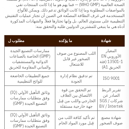
الصحة العالمية (WHO GMP) — فما يهم هو ما إذا كانت المنتجات تفي
بالمواصفات المطلوبة وما إذا كانت الوثائق تدعم ذلك. ويمكن للألواح
المستخدمة في غرف النظافة المصنَّعة في الصين أن تجتاز عمليات التفتيش
التنظيمية على مستوى العالم، بل وإنها تجتازها فعلاً. والشهادات المذكورة
أدناه هي ما ينبغي للمشترين الدوليين طلبه والتحقق منه:
شهادة
ما يؤكده
مطلوب ل
المعيار
ممارسات التصنيع الجيدة
اللب المصنوع من صوف
الأوروبي EN
(GMP) الخاصة بالصناعات
الصخور غير قابل
13501-1 (فئة
الدوائية والمستشفيات
للاشتعال
الحريق A1)
والمباني المقاومة للحريق
تم تدقيق نظام إدارة
جميع التطبيقات الخاضعة
ISO 9001
الجودة
للوائح التنظيمية
تقرير الربط
تم التحقق من قوة
وثائق التأهيل الأولي (IQ)
الصادر عن
الالتصاق بين الغلاف
وفق متطلبات ممارسات
شركات SGS /
الخارجي واللب من قِبل
التصنيع الجيدة (GMP)
BV / Intertek
جهة خارجية مستقلة
وثائق التأهيل الأولي (IQ)
شهادة مصنع
تم تأكيد كثافة اللب من
وفق متطلبات ممارسات
صوف الصخور
قِبل مورد المواد الخام
التصنيع الجيدة (GMP)