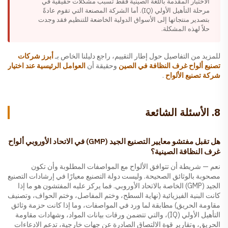
الاختبار المقدمة باللغة الصينية فقط تُسبب مشكلات حقيقية في
مرحلة التأهيل الأولي (IQ). أما الشركة المصنعة التي تقوم عادةً
بتصدير منتجاتها إلى الأسواق الدولية الخاضعة للتنظيم فقد وجدت
حلاً لهذه المشكلة.
للمزيد من التفاصيل حول إطار التقييم، راجع دليلنا الخاص بـ
أبرز شركات
تصنيع ألواح غرف النظافة في الصين
وحقيقة أن
العوامل الرئيسية عند اختيار
شركة تصنيع الألواح
.
8. الأسئلة الشائعة
هل تقبل مفتشو معايير التصنيع الجيد (GMP) في الاتحاد الأوروبي ألواح
غرف النظافة الصينية؟
نعم — شريطة أن تتوافق الألواح مع المواصفات المطلوبة وأن تكون
مصحوبة بالوثائق الصحيحة. وليست دولة التصنيع معيارًا في إرشادات التصنيع
الجيد (GMP) الخاصة بالاتحاد الأوروبي. فما يركز عليه المفتشون هو ما إذا
كانت البنية الفيزيائية (نهاية السطح، وختم المفاصل، وختم الحواف، وتصنيف
مقاومة الحريق) مطابقة لما ورد في المواصفات، وما إذا كانت حزمة وثائق
التأهيل الأولي (IQ)، والتي تتضمن ورقات بيانات المواد، وشهادات مقاومة
الحريق، وتقارير قوة الالتصاق الصادرة عن جهات خارجية، تدعم الادعاءات