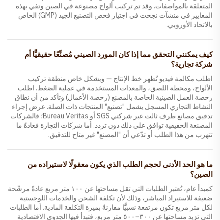
المتعلقة بالمواصفات. وقد تم تركيب ألواح مصنوعة في الصين وتفي بهذه
المعايير في منشآت نجحت في اجتياز فحص التصنيع الجيد (GMP) الخاص
بالاتحاد الأوروبي.
كيف يمكنني التحقق مما إذا كان المورد الصيني مُصنِّعًا حقيقيًّا أم
شركة تجارية؟
اطلب مكالمة فيديو تُظهر خط الإنتاج — وبشكل خاص منطقة تركيب
الألواح، ومحطة اللصق، والمعدات المستخدمة في عملية الضغط. اطلب
رخصة العمل الصينية الخاصة بالمصنع (رخصة الأعمال) وتأكد من أن نطاق
النشاط التجاري المسجل يشمل "تصنيع" المنتجات ذات الصلة. عرض إجراء
تدقيق مصانع طرف ثالث عبر شركتي SGS أو Bureau Veritas؛ فالشركات
المصنعة الحقيقية توافق على ذلك دون تردد. أما شركات التجارة فعادةً ما
تتهرب من هذا الطلب أو تدّعي أن "المصنع" غير متاح للتدقيق.
ما هو الحد الأدنى لحجم الطلب الذي يكون معقولًا لاستيراده من
الصين؟
كمبدأ عام، تُعتبر الطلبات التي تقل مساحتها عن ١٠٠ متر مربع عادةً مرشّحة
ضعيفة للاستيراد المباشر، وذلك لأن تكلفة الشحن والخدمات اللوجستية
لكل متر مربع تكون مرتفعة نسبيًّا مقارنةً بميزة التكلفة المادية. أما الطلبات
التي تزيد مساحتها عن ٣٠٠–٥٠٠ متر مربع، فتبدأ فيها الجدوى الاقتصادية