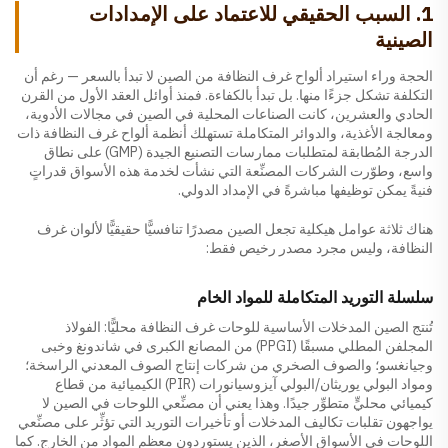
1. السبب الحقيقي للاعتماد على الإمدادات
الصينية
الحجة وراء استيراد ألواح غرف النظافة من الصين لا تبدأ بالسعر — رغم أن
التكلفة تشكل جزءًا منها. بل تبدأ بالكفاءة. فمنذ أوائل العقد الأول من القرن
الحادي والعشرين، كانت الصناعات المحلية في الصين في مجالات الأدوية،
ومعالجة الأغذية، والدوائر المتكاملة تستهلك أنظمة ألواح غرف النظافة ذات
الدرجة المُطابقة لمتطلبات ممارسات التصنيع الجيدة (GMP) على نطاق
واسع، وطوّرت الشركات المصنِّعة التي نشأت لخدمة هذه الأسواق قدراتٍ
فنيةً يمكن توظيفها مباشرةً في الإمداد الدولي.
هناك ثلاثة عوامل هيكلية تجعل الصين مصدرًا تنافسيًّا حقيقيًّا لألوان غرف
النظافة، وليس مجرد مصدر رخيص فقط:
سلسلة التوريد المتكاملة للمواد الخام
تُنتج الصين المدخلات الأساسية للوحات غرف النظافة محليًّا: الفولاذ
المجلفن المطلي مسبقًا (PPGI) من المصانع الكبرى في شاندونغ وخبى
وجيانغسو؛ والصوف الصخري من شركات إنتاج الصوف المعدني الراسخة؛
ومواد البولي يوريثان/البولي آيزوسيانورات (PIR) الكيميائية من قطاع
كيميائي محليٍّ متطوِّر جيدًا. وهذا يعني أن مصنِّعي اللوحات في الصين لا
يواجهون تقلبات تكاليف المدخلات أو تأخيرات التوريد التي تؤثِّر على مصنِّعي
اللوحات في الأسواق الأصغر، الذين يستوردون معظم المواد من الخارج. كما