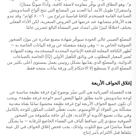
م³، وهو النطاق الذي يوفِّر مقاومة لاصقة كافية، وأداءً صوتيًّا ممتازًا،
واستقرارًا طويل الأمد. أما العديد من المصانع التي تنتج ألواح الساندويتش
الصناعية العامة فتستخدم كثافةً قياسيةً تتراوح بين ٦٠–٨٠ كغ/م³. وقد تبدو
هذه الأرقام متشابهة عند عرضها في العروض السعرية، لكن الأداء الفعلي
يختلف اختلافًا كبيرًا على امتداد عمر المنشأة البالغ عشرين عامًا.
المصنّع الصيني عالي الجودة سيوفّر شهادة مصنع صادرة عن مورّد الصخور
الصوفية الخاص به — وهي وثيقة منفصلة عن ورقة البيانات الخاصة به —
تُظهر الكثافة المعلنة للدفعة الإنتاجية المحددة المستخدمة. وهذه الشهادة
تُعتبر المعيار المطلوب في وثائق التأهيل الأولي (IQ) الخاصة بالصناعات
الدوائية، والمصنّع الذي يقدّمها بشكل روتيني يعمل بمستوى أعلى بكثير من
المصنّع الذي لا يستطيع إلا الاحتكام إلى ورقة بيانات منتجه فقط.
إغلاق الحواف الأربعة
هذه التفصيلة الفيزيائية هي التي تميّز بوضوح لوح غرفة نظيفة مناسبة عن
لوحة ساندويتش عامة يطلق عليها البعض اسم «لوحة غرفة نظيفة». ويجب
أن تكون جميع الحواف الأربعة لوح غرفة نظيفة محشوةً تمامًا بقناة معدنية
مشكّلة من الفولاذ أو الألومنيوم، بحيث تغطّي القلب المكوّن للوحة بالكامل.
وفي بيئات تصنيع الأدوية أو الأغذية، فإن أي حافة مكشوفة من الصخور
الصوفية ستؤدي إلى تساقط ألياف في الفضاء الخاضع للرقابة — ما يشكّل
فشلاً مباشرًا في منع التلوث. ولذلك، يجب فحص إغلاق الحواف في كل عينة
تتلقاها قبل الالتزام بأمر إنتاج.