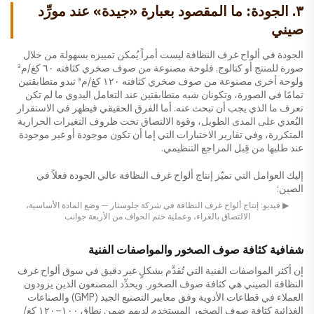
٣. الجودة: ما المقصود بعبارة «جيدة» عند مورِّد
صيني
الجودة في ألواح غرف النظافة ليست أمراً يُمكن تمييزه بسهولة من خلال
صورة للمنتج أو كتالوج. فلوحة مصنوعة من صوف صخري كثافته ٦٠ كغ/م³
ولوحة أخرى مصنوعة من صوف صخري كثافته ١٢٠ كغ/م³ تبدو متطابقتين
تمامًا في الصورة، وتكونان شبه متطابقتين عند التعامل اليدوي ما لم تكن
تعرف ما الذي يجب أن تبحث عنه. أما الفرق الحقيقي فيظهر في الاستقرار
البُعدي على المدى الطويل، وقوة الالتصاق تحت ظروف التغيرات الحرارية
المتكررة، وفي تقارير الاختبارات التي إما أن تكون موجودة أو غير موجودة
عند طلبها من قِبل المراجع التنظيمي.
إليك العوامل التي تميّز إنتاج ألواح غرف النظافة عالي الجودة فعلاً في
الصين:
▶ فيديو: إنتاج ألواح غرف النظافة في شركة جلوستار — وضع المادة الأساسية،
الالتصاق بالغراء، وعملية ختم الحواف من الأربعة جوانب
شفافية كثافة صوف الصخور والمواصفات الفنية
إن أكثر المواصفات الفنية التي تُقدَّم بشكلٍ غير دقيق في سوق ألواح غرف
النظافة الصيني هي كثافة صوف الصخور. ويحدِّد المصنعون الذين يزودون
العملاء في قطاعات الأدوية وفق معايير التصنيع الجيد (GMP) والصناعات
الغذائية كثافة صوف الصخور المستخدم لديهم ضمن نطاق ١٠٠–١٢٠ كغ/