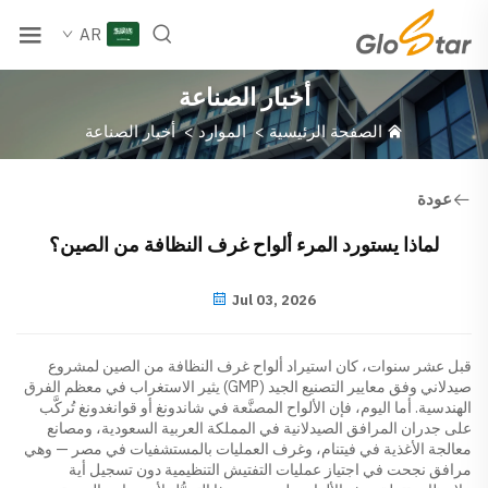
AR
أخبار الصناعة
الصفحة الرئيسية
>
الموارد
>
أخبار الصناعة
عودة
لماذا يستورد المرء ألواح غرف النظافة من الصين؟
Jul 03, 2026
قبل عشر سنوات، كان استيراد ألواح غرف النظافة من الصين لمشروع
صيدلاني وفق معايير التصنيع الجيد (GMP) يثير الاستغراب في معظم الفرق
الهندسية. أما اليوم، فإن الألواح المصنَّعة في شاندونغ أو قوانغدونغ تُركَّب
على جدران المرافق الصيدلانية في المملكة العربية السعودية، ومصانع
معالجة الأغذية في فيتنام، وغرف العمليات بالمستشفيات في مصر — وهي
مرافق نجحت في اجتياز عمليات التفتيش التنظيمية دون تسجيل أية