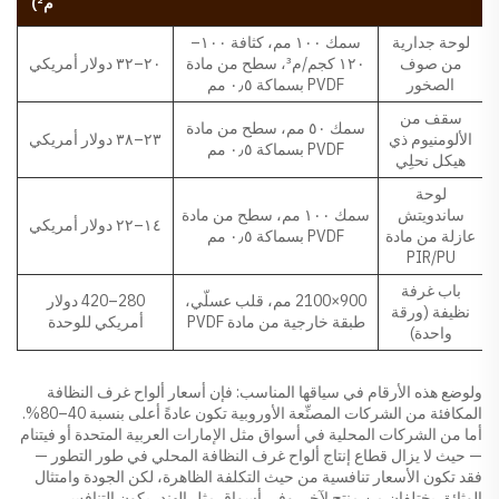
م²)
لوحة جدارية
سمك ١٠٠ مم، كثافة ١٠٠–
من صوف
١٢٠ كجم/م³، سطح من مادة
٢٠–٣٢ دولار أمريكي
الصخور
PVDF بسماكة ٠٫٥ مم
سقف من
سمك ٥٠ مم، سطح من مادة
الألومنيوم ذي
٢٣–٣٨ دولار أمريكي
PVDF بسماكة ٠٫٥ مم
هيكل نحلِي
لوحة
ساندويتش
سمك ١٠٠ مم، سطح من مادة
١٤–٢٢ دولار أمريكي
عازلة من مادة
PVDF بسماكة ٠٫٥ مم
PIR/PU
باب غرفة
900×2100 مم، قلب عسلّي،
280–420 دولار
نظيفة (ورقة
طبقة خارجية من مادة PVDF
أمريكي للوحدة
واحدة)
ولوضع هذه الأرقام في سياقها المناسب: فإن أسعار ألواح غرف النظافة
المكافئة من الشركات المصنِّعة الأوروبية تكون عادةً أعلى بنسبة 40–80%.
أما من الشركات المحلية في أسواق مثل الإمارات العربية المتحدة أو فيتنام
— حيث لا يزال قطاع إنتاج ألواح غرف النظافة المحلي في طور التطور —
فقد تكون الأسعار تنافسية من حيث التكلفة الظاهرة، لكن الجودة وامتثال
الوثائق يختلفان من منتج لآخر. وفي أسواق مثل الهند، يكون التنافس