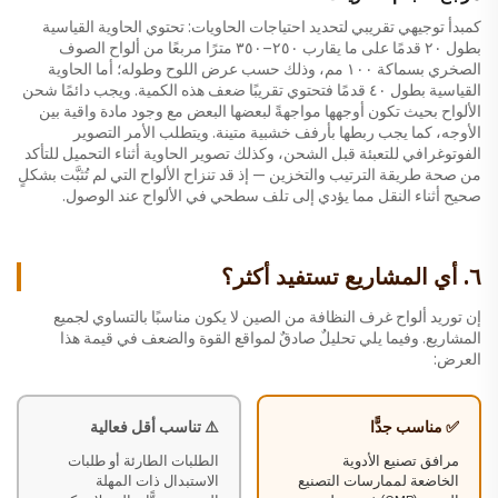
كمبدأ توجيهي تقريبي لتحديد احتياجات الحاويات: تحتوي الحاوية القياسية
بطول ٢٠ قدمًا على ما يقارب ٢٥٠–٣٥٠ مترًا مربعًا من ألواح الصوف
الصخري بسماكة ١٠٠ مم، وذلك حسب عرض اللوح وطوله؛ أما الحاوية
القياسية بطول ٤٠ قدمًا فتحتوي تقريبًا ضعف هذه الكمية. ويجب دائمًا شحن
الألواح بحيث تكون أوجهها مواجهةً لبعضها البعض مع وجود مادة واقية بين
الأوجه، كما يجب ربطها بأرفف خشبية متينة. ويتطلب الأمر التصوير
الفوتوغرافي للتعبئة قبل الشحن، وكذلك تصوير الحاوية أثناء التحميل للتأكد
من صحة طريقة الترتيب والتخزين — إذ قد تنزاح الألواح التي لم تُثبَّت بشكلٍ
صحيح أثناء النقل مما يؤدي إلى تلف سطحي في الألواح عند الوصول.
٦. أي المشاريع تستفيد أكثر؟
إن توريد ألواح غرف النظافة من الصين لا يكون مناسبًا بالتساوي لجميع
المشاريع. وفيما يلي تحليلٌ صادقٌ لمواقع القوة والضعف في قيمة هذا
العرض:
✅ مناسب جدًّا
⚠️ تناسب أقل فعالية
مرافق تصنيع الأدوية
الطلبات الطارئة أو طلبات
الخاضعة لممارسات التصنيع
الاستبدال ذات المهلة