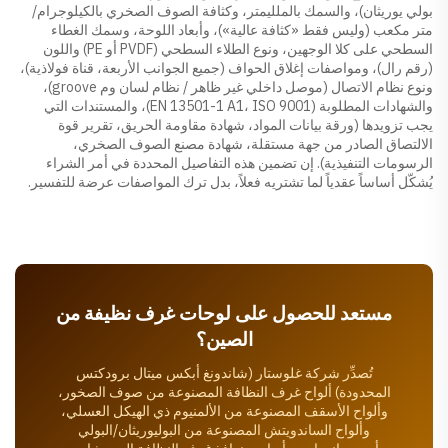
بولي يوريثان)، والسمك بالملليمتر، وكثافة الصوف الصخري بالكيلوجرام/
متر مكعب (وليس فقط «كثافة عالية»)، وأبعاد اللوحة، وسمك الغطاء
السطحي على كلا الوجهين، ونوع الطلاء السطحي (PVDF أو PE) واللون
(رقم رال)، ومواصفات إغلاق الحواف (جميع الجوانب الأربعة، قناة فولاذية)،
ونوع نظام الاتصال (موصل داخلي غير ظاهر / نظام لسان وم groove)،
والشهادات المطلوبة (EN 13501-1 A1، ISO 9001)، والمستندات التي
يجب تزويدها (ورقة بيانات المواد، شهادة مقاومة الحريق، تقرير قوة
الالتصاق الصادر من جهة مستقلة، شهادة مصنع الصوف الصخري،
الرسومات التنفيذية). إن تضمين هذه التفاصيل المحددة في أمر الشراء
يُشكّل أساساً عقدياً لما تشتريه فعلاً، بدل ترك المواصفات عرضة للتفسير.
مستعد للحصول على لوحات غرف نظيفة من
الصين؟
تُصدِّر شركة غلوستار (شاندونغ أبكس ميتال برودكتس
المحدودة) ألواح غرف النظافة المصنوعة من صوف الصخور،
وألواح الأسقف المصنوعة من الألمنيوم ذي الهيكل العسلي،
وألواح الساندويتش المصنوعة من البوليوريثان/البولي