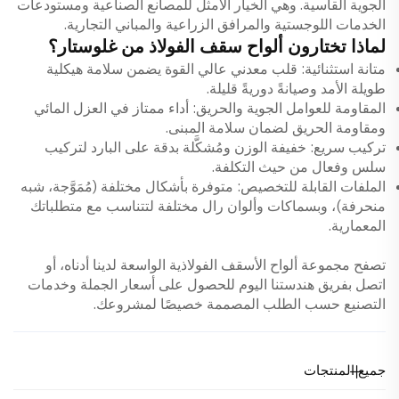
الجوية القاسية. وهي الخيار الأمثل للمصانع الصناعية ومستودعات
الخدمات اللوجستية والمرافق الزراعية والمباني التجارية.
لماذا تختارون ألواح سقف الفولاذ من غلوستار؟
متانة استثنائية: قلب معدني عالي القوة يضمن سلامة هيكلية
طويلة الأمد وصيانةً دوريةً قليلة.
المقاومة للعوامل الجوية والحريق: أداء ممتاز في العزل المائي
ومقاومة الحريق لضمان سلامة المبنى.
تركيب سريع: خفيفة الوزن ومُشكَّلة بدقة على البارد لتركيب
سلس وفعال من حيث التكلفة.
الملفات القابلة للتخصيص: متوفرة بأشكال مختلفة (مُمَوَّجة، شبه
منحرفة)، وبسماكات وألوان رال مختلفة لتتناسب مع متطلباتك
المعمارية.
تصفح مجموعة ألواح الأسقف الفولاذية الواسعة لدينا أدناه، أو
اتصل بفريق هندستنا اليوم للحصول على أسعار الجملة وخدمات
التصنيع حسب الطلب المصممة خصيصًا لمشروعك.
جميع المنتجات