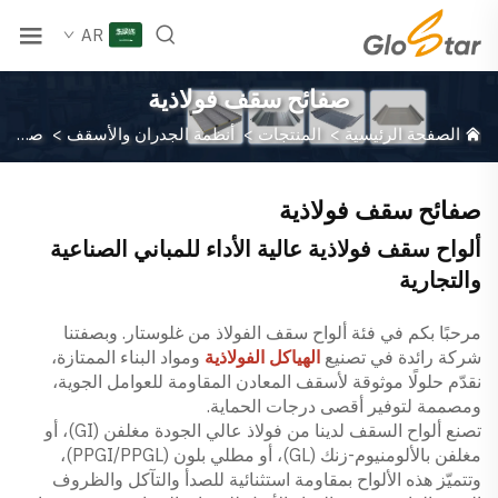
AR
صفائح سقف فولاذية
الصفحة الرئيسية
>
المنتجات
>
أنظمة الجدران والأسقف
>
صفائح سقف فولاذية
صفائح سقف فولاذية
ألواح سقف فولاذية عالية الأداء للمباني الصناعية
والتجارية
مرحبًا بكم في فئة ألواح سقف الفولاذ من غلوستار. وبصفتنا
شركة رائدة في تصنيع
الهياكل الفولاذية
ومواد البناء الممتازة،
نقدّم حلولًا موثوقة لأسقف المعادن المقاومة للعوامل الجوية،
ومصممة لتوفير أقصى درجات الحماية.
تصنع ألواح السقف لدينا من فولاذ عالي الجودة مغلفن (GI)، أو
مغلفن بالألومنيوم-زنك (GL)، أو مطلي بلون (PPGI/PPGL)،
وتتميّز هذه الألواح بمقاومة استثنائية للصدأ والتآكل والظروف