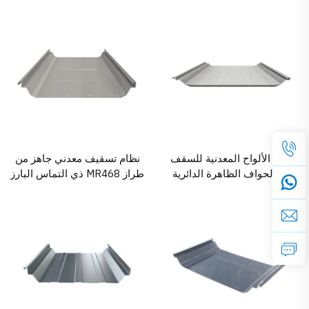
نظام الألواح المعدنية للسقف
نظام تسقيف معدني جاهز من
ذي الحواف الظاهرة الدائرية
طراز MR468 ذي التماس البارز
360° من غلوستار MR468 –
نطاق واسع، مقاوم للعوامل
الجوية، وقادر على التكيُّف
الحراري