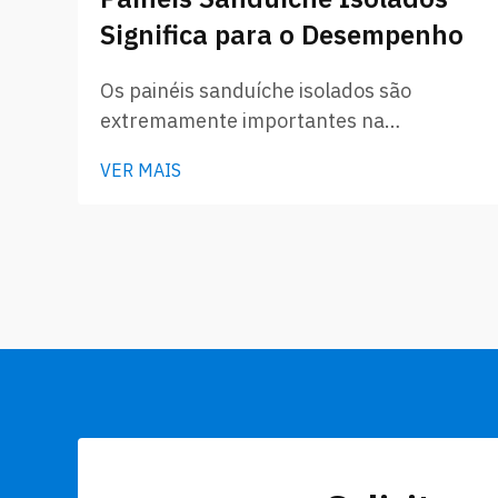
Significa para o Desempenho
Os painéis sanduíche isolados são
extremamente importantes na
construção e na manufatura. Esses
VER MAIS
painéis possuem duas camadas externas
e uma camada intermediária com
isolamento. A densidade desse
isolamento afeta o desempenho dos
painéis. A GLOSTAR produz isolamento
de alta qualidade...