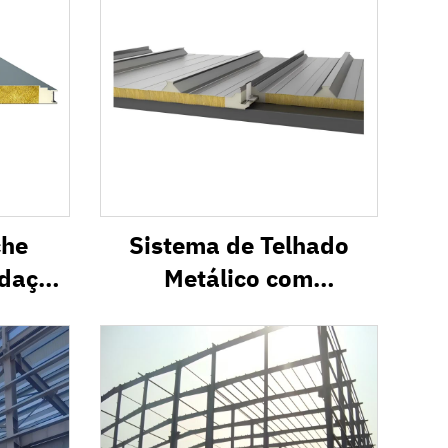
che
Sistema de Telhado
dação
Metálico com
PU IW
Isolamento Térmico
PVR1000