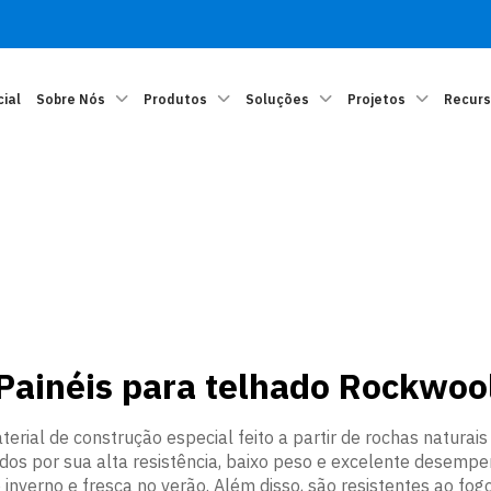
cial
Sobre Nós
Produtos
Soluções
Projetos
Recur
Painéis para telhado Rockwoo
erial de construção especial feito a partir de rochas naturai
os por sua alta resistência, baixo peso e excelente desempen
inverno e fresca no verão. Além disso, são resistentes ao f