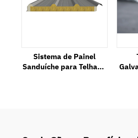
Sistema de Painel
Sanduíche para Telhado
Galva
Metálico com
Isolamento Térmico
SR1000