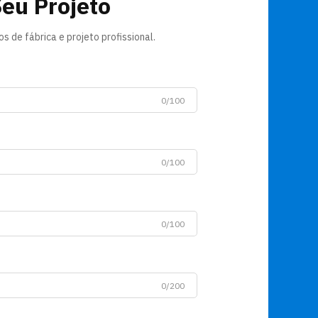
Seu Projeto
 de fábrica e projeto profissional.
0/100
0/100
0/100
0/200