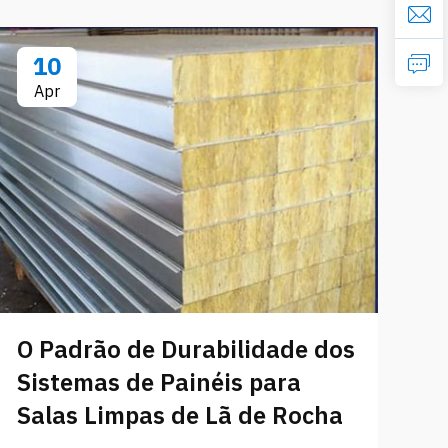
10
Apr
O Padrão de Durabilidade dos
O
Sistemas de Painéis para
p
Salas Limpas de Lã de Rocha
P
F