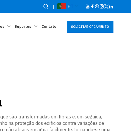
|
PT
sos
Suportes
Contato
SOLICITAR ORÇAMENTO
l
s que são transformadas em fibras e, em seguida,
ho na proteção dos edifícios contra variações de
ogo e não absorvem água facilmente, tornando-se uma