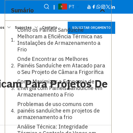
|
PT
Sumário
sos
Suportes
Contato
SOLICITAR ORÇAMENTO
Como os Painéis Sanduíche
Melhoram a Eficiência Térmica nas
Instalações de Armazenamento a
Frio
Onde Encontrar os Melhores
Painéis Sanduíche em Atacado para
o Seu Projeto de Câmara Frigorífica
icam Para Projetos De
Como Maximizar a Economia de
Energia com Painéis Sanduíche em
Armazenamento a Frio
Problemas de uso comuns com
painéis sanduíche em projetos de
armazenamento a frio
Análise Técnica: Integridade