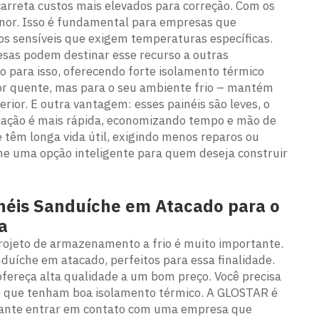
acarreta custos mais elevados para correção. Com os
enor. Isso é fundamental para empresas que
 sensíveis que exigem temperaturas específicas.
esas podem destinar esse recurso a outras
o para isso, oferecendo forte isolamento térmico
or quente, mas para o seu ambiente frio – mantém
rior. E outra vantagem: esses painéis são leves, o
talação é mais rápida, economizando tempo e mão de
ue têm longa vida útil, exigindo menos reparos ou
che uma opção inteligente para quem deseja construir
néis Sanduíche em Atacado para o
a
rojeto de armazenamento a frio é muito importante.
uíche em atacado, perfeitos para essa finalidade.
ofereça alta qualidade a um bom preço. Você precisa
 e que tenham boa isolamento térmico. A GLOSTAR é
rtante entrar em contato com uma empresa que