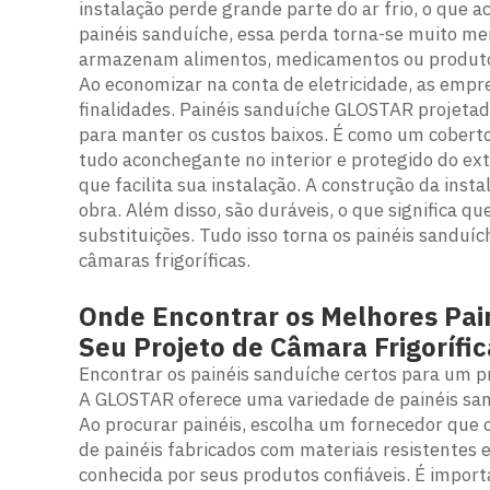
instalação perde grande parte do ar frio, o que 
painéis sanduíche, essa perda torna-se muito m
armazenam alimentos, medicamentos ou produtos
Ao economizar na conta de eletricidade, as empr
finalidades.
Painéis sanduíche GLOSTAR
projetad
para manter os custos baixos. É como um cobert
tudo aconchegante no interior e protegido do exte
que facilita sua instalação. A construção da ins
obra. Além disso, são duráveis, o que significa q
substituições. Tudo isso torna os painéis sanduí
câmaras frigoríficas.
Onde Encontrar os Melhores Pai
Seu Projeto de Câmara Frigorífic
Encontrar os painéis sanduíche certos para um p
A GLOSTAR oferece uma variedade de painéis sand
Ao procurar painéis, escolha um fornecedor que 
de painéis fabricados com materiais resistentes
conhecida por seus produtos confiáveis. É impo