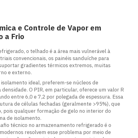
rmica e Controle de Vapor em
 a Frio
rigerado, o telhado é a área mais vulnerável à
triais convencionais, os painéis sanduíche para
uportar gradientes térmicos extremos, muitas
rno e externo.
 isolamento ideal, preferem-se núcleos de
a densidade. O PIR, em particular, oferece um valor R
ando entre 6,0 e 7,2 por polegada de espessura. Essa
trutura de células fechadas (geralmente >95%), que
 pois qualquer formação de gelo no interior do
ema de isolamento.
fio técnico no armazenamento refrigerado é o
he modernos resolvem esse problema por meio de