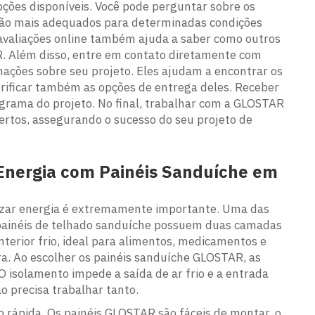
ções disponíveis. Você pode perguntar sobre os
 são mais adequados para determinadas condições
 avaliações online também ajuda a saber como outros
R. Além disso, entre em contato diretamente com
mações sobre seu projeto. Eles ajudam a encontrar os
erificar também as opções de entrega deles. Receber
ograma do projeto. No final, trabalhar com a GLOSTAR
ertos, assegurando o sucesso do seu projeto de
Energia com Painéis Sanduíche em
izar energia é extremamente importante. Uma das
painéis de telhado sanduíche
possuem duas camadas
terior frio, ideal para alimentos, medicamentos e
a. Ao escolher os painéis sanduíche GLOSTAR, as
 isolamento impede a saída de ar frio e a entrada
o precisa trabalhar tanto.
o rápida. Os painéis GLOSTAR são fáceis de montar, o