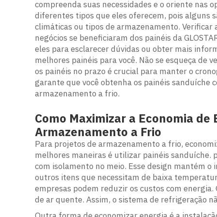
compreenda suas necessidades e o oriente nas op
diferentes tipos que eles oferecem, pois alguns
climáticas ou tipos de armazenamento. Verificar
negócios se beneficiaram dos painéis da GLOSTA
eles para esclarecer dúvidas ou obter mais infor
melhores painéis para você. Não se esqueça de v
os painéis no prazo é crucial para manter o cron
garante que você obtenha os painéis sanduíche c
armazenamento a frio.
Como Maximizar a Economia de 
Armazenamento a Frio
Para projetos de armazenamento a frio, econom
melhores maneiras é utilizar painéis sanduíche.
com isolamento no meio. Esse design mantém o in
outros itens que necessitam de baixa temperatur
empresas podem reduzir os custos com energia. O
de ar quente. Assim, o sistema de refrigeração nã
Outra forma de economizar energia é a instalaçã