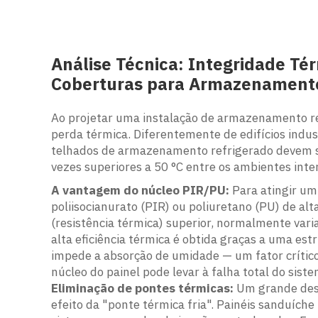
Análise Técnica: Integridade Té
Coberturas para Armazenamento
Ao projetar uma instalação de armazenamento ref
perda térmica. Diferentemente de edifícios indus
telhados de armazenamento refrigerado devem s
vezes superiores a 50 °C entre os ambientes inte
A vantagem do núcleo PIR/PU:
Para atingir um
poliisocianurato (PIR) ou poliuretano (PU) de alt
(resistência térmica) superior, normalmente vari
alta eficiência térmica é obtida graças a uma es
impede a absorção de umidade — um fator crítico,
núcleo do painel pode levar à falha total do sist
Eliminação de pontes térmicas:
Um grande desa
efeito da "ponte térmica fria". Painéis sanduíc