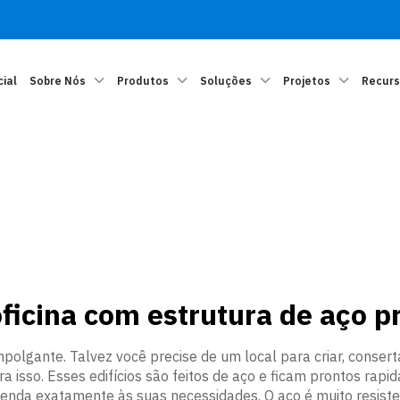
cial
Sobre Nós
Produtos
Soluções
Projetos
Recur
oficina com estrutura de aço p
polgante. Talvez você precise de um local para criar, conse
ra isso. Esses edifícios são feitos de aço e ficam prontos r
atenda exatamente às suas necessidades. O aço é muito resiste