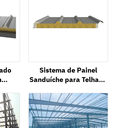
hado
Sistema de Painel
m
Sanduíche para Telhado
mico
Metálico com
Isolamento Térmico
SR1000