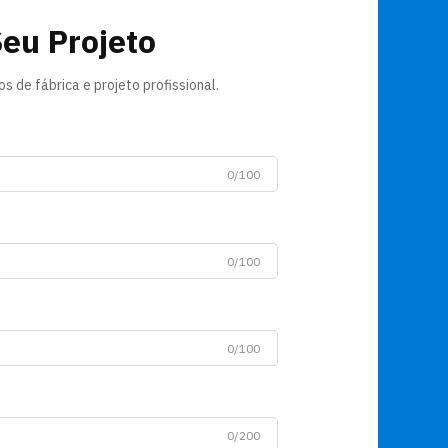
Seu Projeto
 de fábrica e projeto profissional.
0/100
0/100
0/100
0/200