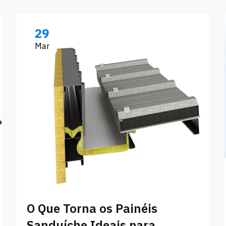
29
Mar
O Que Torna os Painéis
Sanduíche Ideais para