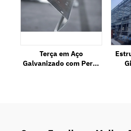
Terça em Aço
Estr
Galvanizado com Perfil
G
em Z