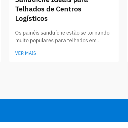
Telhados de Centros
Logísticos
Os painéis sanduíche estão se tornando
muito populares para telhados em
centros logísticos atualmente. Esses
VER MAIS
painéis especiais são compostos por
duas camadas, geralmente chapas
metálicas, com um material isolante no
meio. Devido a esse design, eles
possuem boa resistência, não são
pesados de forma alguma e...