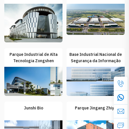
Sistema Integrado de
(Newland): Projeto de
Cortina de Fachada
Revestimento Metálico de
Metálica Isolada ELKOM
105.000 m²
Parque Industrial de Alta
Base Industrial Nacional de
Tecnologia Zongshen
Segurança da Informação
da Rede da Tecnologia
Eletrônica da China
Junshi Bio
Parque Jingang Zhiyu