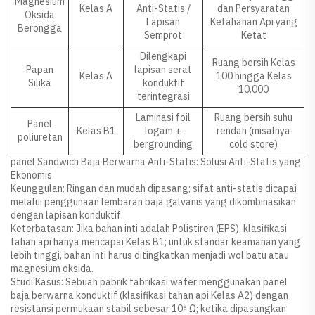
Magnesium
Kelas A
Anti-Statis /
dan Persyaratan
Oksida
Lapisan
Ketahanan Api yang
Berongga
Semprot
Ketat
Dilengkapi
Ruang bersih Kelas
Papan
lapisan serat
Kelas A
100 hingga Kelas
Silika
konduktif
10.000
terintegrasi
Laminasi foil
Ruang bersih suhu
Panel
Kelas B1
logam +
rendah (misalnya
poliuretan
bergrounding
cold store)
panel Sandwich Baja Berwarna Anti-Statis: Solusi Anti-Statis yang
Ekonomis
Keunggulan: Ringan dan mudah dipasang; sifat anti-statis dicapai
melalui penggunaan lembaran baja galvanis yang dikombinasikan
dengan lapisan konduktif.
Keterbatasan: Jika bahan inti adalah Polistiren (EPS), klasifikasi
tahan api hanya mencapai Kelas B1; untuk standar keamanan yang
lebih tinggi, bahan inti harus ditingkatkan menjadi wol batu atau
magnesium oksida.
Studi Kasus: Sebuah pabrik fabrikasi wafer menggunakan panel
baja berwarna konduktif (klasifikasi tahan api Kelas A2) dengan
resistansi permukaan stabil sebesar 10⁸ Ω; ketika dipasangkan