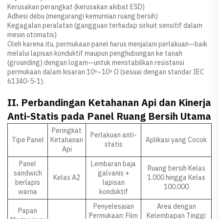
Kerusakan perangkat (kerusakan akibat ESD)
Adhesi debu (mengurangi kemurnian ruang bersih)
Kegagalan peralatan (gangguan terhadap sirkuit sensitif dalam
mesin otomatis)
Oleh karena itu, permukaan panel harus menjalani perlakuan—baik
melalui lapisan konduktif maupun penghubungan ke tanah
(grounding) dengan logam—untuk menstabilkan resistansi
permukaan dalam kisaran 10⁶–10⁹ Ω (sesuai dengan standar IEC
61340-5-1).
II. Perbandingan Ketahanan Api dan Kinerja
Anti-Statis pada Panel Ruang Bersih Utama
Peringkat
Perlakuan anti-
Tipe Panel
Ketahanan
Aplikasi yang Cocok
statis
Api
Panel
Lembaran baja
Ruang bersih Kelas
sandwich
galvanis +
Kelas A2
1.000 hingga Kelas
berlapis
lapisan
100.000
warna
konduktif
Penyelesaian
Area dengan
Papan
Permukaan: Film
Kelembapan Tinggi