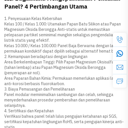
Panel? 4 Pertimbangan Utama
1. Penyesuaian Kelas Kebersihan
Kelas 100 / Kelas 1.000: Utamakan Papan Batu Silikon atau Papan
Magnesium Oksida Berongga Anti-statis untuk memastikan
pelepasan partikel seminimal mungkin sekaligus pengendalian
listrik statis yang efektif.
Kelas 10.000 / Kelas 100.000: Panel Baja Berwarna dengan lapisan
permukaan konduktif dapat dipilih sebagai alternatif hemat biaya.
2. Kemampuan beradaptasi dengan lingkungan
Area Berkelembapan Tinggi: Pilih Papan Magnesium Oksisulfat
(tahan lembap) atau Papan Magnesium Oksida Berongga
(penyerapan air nol).
Area Paparan Bahan Kimia: Permukaan memerlukan aplikasi lapisan
anti-korosi berbasis fluorokarbon.
3. Biaya Pemasangan dan Pemeliharaan
Panel modular meminimalkan sambungan dan celah, sehingga
menyederhanakan prosedur pembersihan dan pemeliharaan
selanjutnya.
4. Sertifikasi dan Kepatuhan
Verifikasi bahwa panel telah lulus pengujian ketahanan api SGS,
sertifikasi kepatuhan lingkungan RoHS, serta pengujian kinerja anti-
statis.