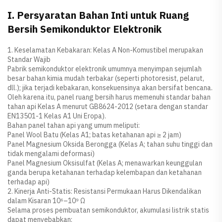
I. Persyaratan Bahan Inti untuk Ruang
Bersih Semikonduktor Elektronik
1. Keselamatan Kebakaran: Kelas A Non-Komustibel merupakan
Standar Wajib
Pabrik semikonduktor elektronik umumnya menyimpan sejumlah
besar bahan kimia mudah terbakar (seperti photoresist, pelarut,
dll.); jika terjadi kebakaran, konsekuensinya akan bersifat bencana.
Oleh karena itu, panel ruang bersih harus memenuhi standar bahan
tahan api Kelas A menurut GB8624-2012 (setara dengan standar
EN13501-1 Kelas A1 Uni Eropa).
Bahan panel tahan api yang umum meliputi:
Panel Wool Batu (Kelas A1; batas ketahanan api ≥ 2 jam)
Panel Magnesium Oksida Berongga (Kelas A; tahan suhu tinggi dan
tidak mengalami deformasi)
Panel Magnesium Oksisulfat (Kelas A; menawarkan keunggulan
ganda berupa ketahanan terhadap kelembapan dan ketahanan
terhadap api)
2. Kinerja Anti-Statis: Resistansi Permukaan Harus Dikendalikan
dalam Kisaran 10⁶–10⁹ Ω
Selama proses pembuatan semikonduktor, akumulasi listrik statis
dapat menyebabkan: