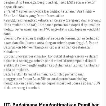
dengan strip tembaga bergrounding, risiko ESD secara efektif
dapat diatasi.
2. Panel Magnesium Oksida Berongga: Ketahanan Api Tinggi +
Sifat Anti-Statis yang Dapat Disesuaikan
Keunggulan: Peringkat kebakaran Kelas A (dengan bahan inti yang
tidak mudah terbakar); ketahanan permukaan dapat dioptimalkan
melalui penerapan laminasi PVC anti-statis atau lapisan konduktif
nano.
Skenario Penerapan: Bengkel etsa basah (karena tahan terhadap
asam dan alkali) serta area dengan kelembapan tinggi. 3. Papan
Batu Silikon: Menyeimbangkan Kebersihan dan Keselamatan
Kebakaran
Sorotan Inovasi: Serat karbon konduktif diintegrasikan ke dalam
bahan inti, sehingga seluruh panel memiliki kemampuan disipasi
elektrostatik—menghilangkan kebutuhan akan lapisan tambahan
pada permukaan.
Data Terukur: Di fasilitas manufaktur chip penyimpanan,
penggunaan Papan Batu Silikon untuk permukaan dinding
menghasilkan penurunan laju deposisi partikel udara sebesar 30%
di dalam ruang tersebut.
III. Bagaimana Mengoptimalkan Pemilihan