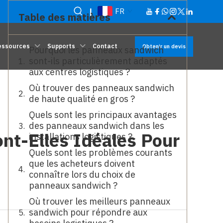
|
FR
Table des matières
essources
Supports
Contact
Obtenir un devis
Pourquoi les panneaux sandwich
sont-ils particulièrement adaptés
aux centres logistiques ?
Où trouver des panneaux sandwich
de haute qualité en gros ?
Quels sont les principaux avantages
des panneaux sandwich dans les
nt-Elles Idéales Pour
installations logistiques ?
Quels sont les problèmes courants
que les acheteurs doivent
connaître lors du choix de
panneaux sandwich ?
Où trouver les meilleurs panneaux
sandwich pour répondre aux