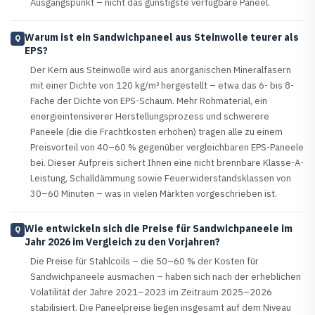
Ausgangspunkt – nicht das günstigste verfügbare Paneel.
Warum ist ein Sandwichpaneel aus Steinwolle teurer als
Q
EPS?
Der Kern aus Steinwolle wird aus anorganischen Mineralfasern
mit einer Dichte von 120 kg/m³ hergestellt – etwa das 6- bis 8-
Fache der Dichte von EPS-Schaum. Mehr Rohmaterial, ein
energieintensiverer Herstellungsprozess und schwerere
Paneele (die die Frachtkosten erhöhen) tragen alle zu einem
Preisvorteil von 40–60 % gegenüber vergleichbaren EPS-Paneele
bei. Dieser Aufpreis sichert Ihnen eine nicht brennbare Klasse-A-
Leistung, Schalldämmung sowie Feuerwiderstandsklassen von
30–60 Minuten – was in vielen Märkten vorgeschrieben ist.
Wie entwickeln sich die Preise für Sandwichpaneele im
Q
Jahr 2026 im Vergleich zu den Vorjahren?
Die Preise für Stahlcoils – die 50–60 % der Kosten für
Sandwichpaneele ausmachen – haben sich nach der erheblichen
Volatilität der Jahre 2021–2023 im Zeitraum 2025–2026
stabilisiert. Die Paneelpreise liegen insgesamt auf dem Niveau