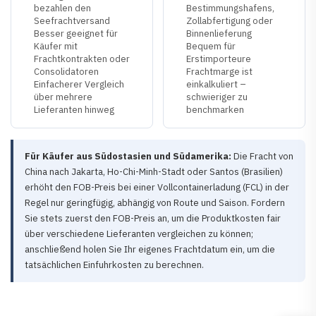
bezahlen den
Bestimmungshafens,
Seefrachtversand
Zollabfertigung oder
Besser geeignet für
Binnenlieferung
Käufer mit
Bequem für
Frachtkontrakten oder
Erstimporteure
Consolidatoren
Frachtmarge ist
Einfacherer Vergleich
einkalkuliert –
über mehrere
schwieriger zu
Lieferanten hinweg
benchmarken
Für Käufer aus Südostasien und Südamerika:
Die Fracht von
China nach Jakarta, Ho-Chi-Minh-Stadt oder Santos (Brasilien)
erhöht den FOB-Preis bei einer Vollcontainerladung (FCL) in der
Regel nur geringfügig, abhängig von Route und Saison. Fordern
Sie stets zuerst den FOB-Preis an, um die Produktkosten fair
über verschiedene Lieferanten vergleichen zu können;
anschließend holen Sie Ihr eigenes Frachtdatum ein, um die
tatsächlichen Einfuhrkosten zu berechnen.