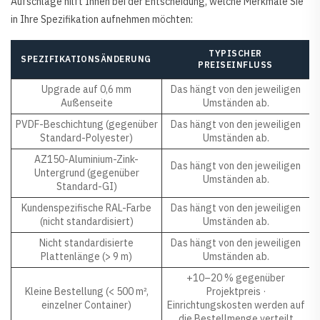
Aufschläge hilft Ihnen bei der Entscheidung, welche Merkmale Sie
in Ihre Spezifikation aufnehmen möchten:
TYPISCHER
SPEZIFIKATIONSÄNDERUNG
PREISEINFLUSS
Upgrade auf 0,6 mm
Das hängt von den jeweiligen
Außenseite
Umständen ab.
PVDF-Beschichtung (gegenüber
Das hängt von den jeweiligen
Standard-Polyester)
Umständen ab.
AZ150-Aluminium-Zink-
Das hängt von den jeweiligen
Untergrund (gegenüber
Umständen ab.
Standard-GI)
Kundenspezifische RAL-Farbe
Das hängt von den jeweiligen
(nicht standardisiert)
Umständen ab.
Nicht standardisierte
Das hängt von den jeweiligen
Plattenlänge (> 9 m)
Umständen ab.
+10–20 % gegenüber
Kleine Bestellung (< 500 m²,
Projektpreis ·
einzelner Container)
Einrichtungskosten werden auf
die Bestellmenge verteilt