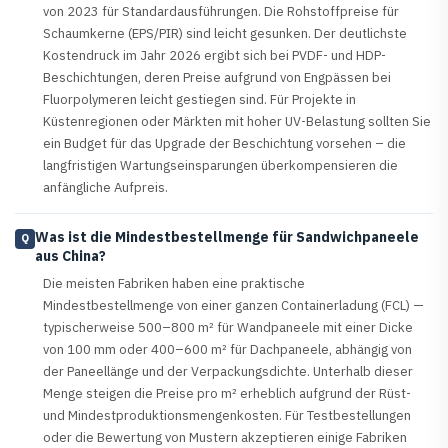
von 2023 für Standardausführungen. Die Rohstoffpreise für
Schaumkerne (EPS/PIR) sind leicht gesunken. Der deutlichste
Kostendruck im Jahr 2026 ergibt sich bei PVDF- und HDP-
Beschichtungen, deren Preise aufgrund von Engpässen bei
Fluorpolymeren leicht gestiegen sind. Für Projekte in
Küstenregionen oder Märkten mit hoher UV-Belastung sollten Sie
ein Budget für das Upgrade der Beschichtung vorsehen – die
langfristigen Wartungseinsparungen überkompensieren die
anfängliche Aufpreis.
Was ist die Mindestbestellmenge für Sandwichpaneele
Q
aus China?
Die meisten Fabriken haben eine praktische
Mindestbestellmenge von einer ganzen Containerladung (FCL) —
typischerweise 500–800 m² für Wandpaneele mit einer Dicke
von 100 mm oder 400–600 m² für Dachpaneele, abhängig von
der Paneellänge und der Verpackungsdichte. Unterhalb dieser
Menge steigen die Preise pro m² erheblich aufgrund der Rüst-
und Mindestproduktionsmengenkosten. Für Testbestellungen
oder die Bewertung von Mustern akzeptieren einige Fabriken