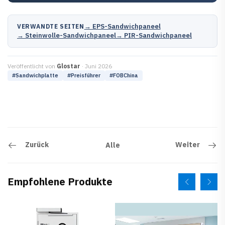
→ EPS-Sandwichpaneel
VERWANDTE SEITEN
→ Steinwolle-Sandwichpaneel
→ PIR-Sandwichpaneel
Veröffentlicht von
Glostar
· Juni 2026
#Sandwichplatte
#Preisführer
#FOBChina
Zurück
Weiter
Alle
Empfohlene Produkte