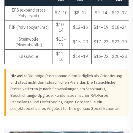
EPS (expandiertes
$7–10
$8–12
$9–14
$12–17
Polystyrol)
$10–
PIR (Polyisocyanurat)
$12–16
$14–19
$18–24
14
Steinwolle
$13–
$15–20
$17–23
$22–30
(Mineralwolle)
17
$12–
Glaswolle
$14–19
$16–22
$20–28
16
Hinweis:
Die obige Preisspanne dient lediglich als Orientierung
und stellt nicht den tatsächlichen Preis dar. Die tatsächlichen
Preise variieren je nach Schwankungen am Stahlmarkt,
Beschichtungs-Upgrade, kundenspezifischer RAL-Farbe,
Paneellänge und Lieferbedingungen. Fordern Sie ein
projektspezifisches Angebot für Ihre genaue Spezifikation an.