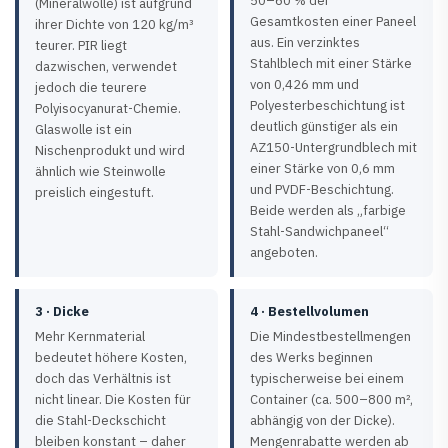
50–60 % der
(Mineralwolle) ist aufgrund
Gesamtkosten einer Paneel
ihrer Dichte von 120 kg/m³
aus. Ein verzinktes
teurer. PIR liegt
Stahlblech mit einer Stärke
dazwischen, verwendet
von 0,426 mm und
jedoch die teurere
Polyesterbeschichtung ist
Polyisocyanurat-Chemie.
deutlich günstiger als ein
Glaswolle ist ein
AZ150-Untergrundblech mit
Nischenprodukt und wird
einer Stärke von 0,6 mm
ähnlich wie Steinwolle
und PVDF-Beschichtung.
preislich eingestuft.
Beide werden als „farbige
Stahl-Sandwichpaneel“
angeboten.
3 · Dicke
4 · Bestellvolumen
Mehr Kernmaterial
Die Mindestbestellmengen
bedeutet höhere Kosten,
des Werks beginnen
doch das Verhältnis ist
typischerweise bei einem
nicht linear. Die Kosten für
Container (ca. 500–800 m²,
die Stahl-Deckschicht
abhängig von der Dicke).
bleiben konstant – daher
Mengenrabatte werden ab