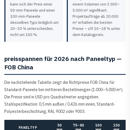
kann sich der Preis einer
einem Volumen von 3.000–
50-mm-Paneele und einer
5.000 m² signifikant.
100-mm-Paneele
Projektaufträge ab 20.000
desselben Typs lediglich um
m² erhalten die besten
20–30 % unterscheiden,
Preise – oft 10–18 % unter
nicht um 100 %.
dem Katalogpreis.
preisspannen für 2026 nach Paneeltyp —
FOB China
Die nachstehende Tabelle zeigt die Richtpreise FOB China für
Standard-Paneele bei mittleren Bestellmengen (1.000–5.000 m²).
Die Preise sind in USD pro Quadratmeter angegeben.
Stahlspezifikation: 0,5 mm außen / 0,426 mm innen, Standard-
Polyesterbeschichtung, RAL 9002 oder 9003.
50
75–80
100
150
PANELTYP
MM
MM
MM
MM