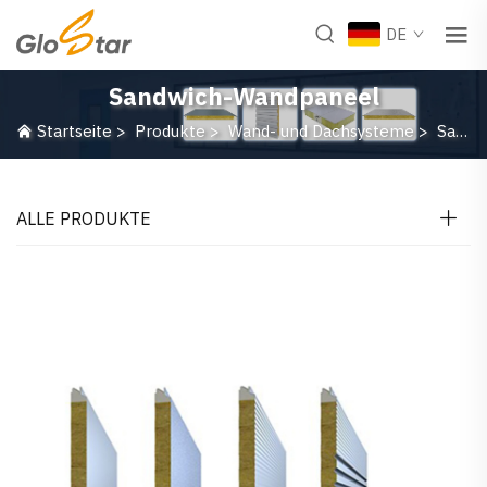
DE
Sandwich-Wandpaneel
Startseite
>
Produkte
>
Wand- und Dachsysteme
>
Sandwich-Wandpaneel
ALLE PRODUKTE