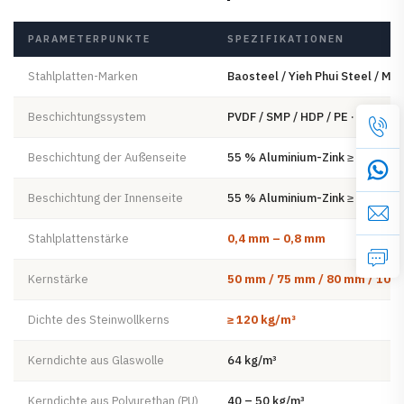
PARAMETERPUNKTE
SPEZIFIKATIONEN
Stahlplatten-Marken
Baosteel / Yieh Phui Steel / Ma 
Beschichtungssystem
PVDF / SMP / HDP / PE ·
Decksch
Beschichtung der Außenseite
55 % Aluminium-Zink ≥ 100 g/m²
Beschichtung der Innenseite
55 % Aluminium-Zink ≥ 70 g/m² 
Stahlplattenstärke
0,4 mm – 0,8 mm
Kernstärke
50 mm / 75 mm / 80 mm / 100 
Dichte des Steinwollkerns
≥ 120 kg/m³
Kerndichte aus Glaswolle
64 kg/m³
Kerndichte aus Polyurethan (PU)
40 – 50 kg/m³