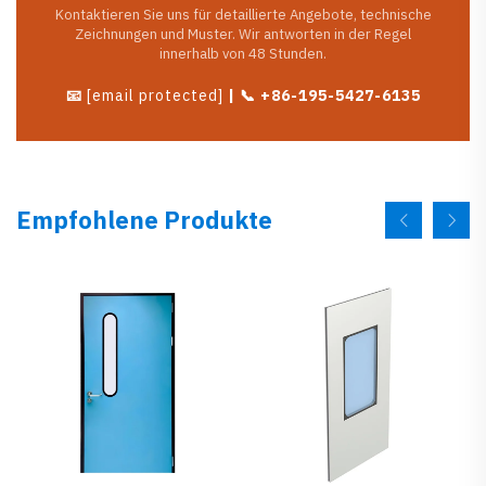
Kontaktieren Sie uns für detaillierte Angebote, technische
Zeichnungen und Muster. Wir antworten in der Regel
innerhalb von 48 Stunden.
📧
[email protected]
| 📞 +86-195-5427-6135
Empfohlene Produkte