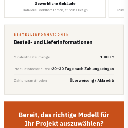
Gewerbliche Gebäude
Individuell wählbare Farben, stilvolles Design
Keine W
BESTELLINFORMATIONEN
Bestell- und Lieferinformationen
1.000 m²
Mindestbestellmenge
20–30 Tage nach Zahlungseingang
Produktionsvorlaufzeit
Überweisung / Akkreditiv
Zahlungsmethoden
Bereit, das richtige Modell für
Ihr Projekt auszuwählen?