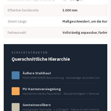
Effektive Deckbreite
1.000 mm
Sheet-Länge
Maßgeschneidert, um die Kunde
Farbauswahl
Vollständig anpassbar, Farbmus
SCHICHTSTRUKTUR
Querschnittliche Hierarchie
Äußere Stahlhaut
PVDF/SMP/HDP/PE-Beschichtung · hochwertiger verzinkter Untergrund
PU-Kantenversiegelung
Hochdichte starres Polyurethan · Wasserdichtigkeit + Eliminierung vo
Gesteinswollkern
Hydrophober Steinwolle · ≥ 120 kg/m³ · Klasse A nicht brennbar · Festi