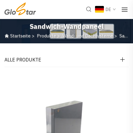
DE
Sandwich-Wandpaneel
Startseite
>
Produkte
>
Wand- und Dachsysteme
>
Sandwich-Wandpaneel
ALLE PRODUKTE