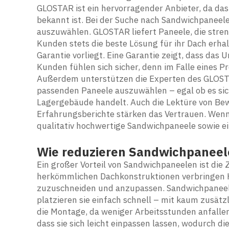
GLOSTAR ist ein hervorragender Anbieter, da d
bekannt ist. Bei der Suche nach Sandwichpaneele
auszuwählen. GLOSTAR liefert Paneele, die stre
Kunden stets die beste Lösung für ihr Dach erhal
Garantie vorliegt. Eine Garantie zeigt, dass das
Kunden fühlen sich sicher, denn im Falle eines
Außerdem unterstützen die Experten des GLOSTA
passenden Paneele auszuwählen – egal ob es sic
Lagergebäude handelt. Auch die Lektüre von Bewe
Erfahrungsberichte stärken das Vertrauen. Wenn 
qualitativ hochwertige Sandwichpaneele sowie ei
Wie reduzieren Sandwichpaneel
Ein großer Vorteil von Sandwichpaneelen ist die
herkömmlichen Dachkonstruktionen verbringen Ha
zuzuschneiden und anzupassen. Sandwichpaneele 
platzieren sie einfach schnell – mit kaum zusät
die Montage, da weniger Arbeitsstunden anfalle
dass sie sich leicht einpassen lassen, wodurch d