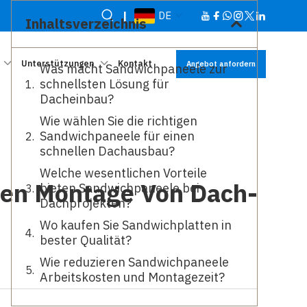
|
DE
Inhaltsverzeichnis
Unterstützungen
Kontakt
Angebot anfordern
Was macht Sandwichpaneele zur
schnellsten Lösung für
Dacheinbau?
Wie wählen Sie die richtigen
Sandwichpaneele für einen
schnellen Dachausbau?
Welche wesentlichen Vorteile
llen Montage Von Dach-
bieten Sandwichpaneele bei
Dachprojekten?
Wo kaufen Sie Sandwichplatten in
bester Qualität?
Wie reduzieren Sandwichpaneele
Arbeitskosten und Montagezeit?