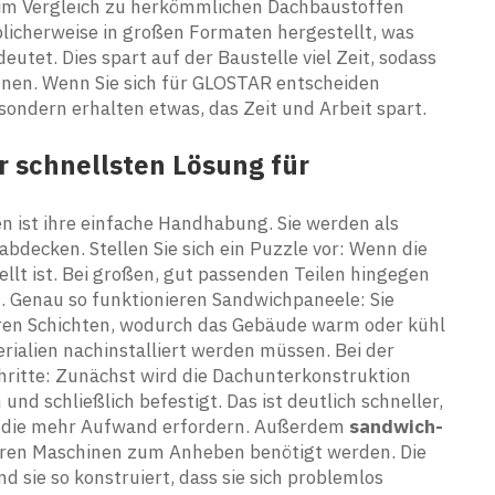
e im Vergleich zu herkömmlichen Dachbaustoffen
licherweise in großen Formaten hergestellt, was
utet. Dies spart auf der Baustelle viel Zeit, sodass
nnen. Wenn Sie sich für GLOSTAR entscheiden
, sondern erhalten etwas, das Zeit und Arbeit spart.
 schnellsten Lösung für
 ist ihre einfache Handhabung. Sie werden als
abdecken. Stellen Sie sich ein Puzzle vor: Wenn die
stellt ist. Bei großen, gut passenden Teilen hingegen
n. Genau so funktionieren Sandwichpaneele: Sie
eren Schichten, wodurch das Gebäude warm oder kühl
rialien nachinstalliert werden müssen. Bei der
hritte: Zunächst wird die Dachunterkonstruktion
nd schließlich befestigt. Das ist deutlich schneller,
n, die mehr Aufwand erfordern. Außerdem
sandwich-
hweren Maschinen zum Anheben benötigt werden. Die
 sie so konstruiert, dass sie sich problemlos