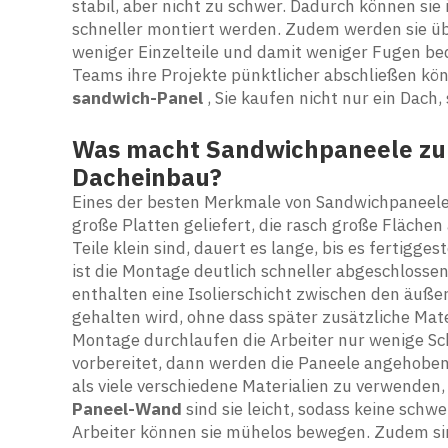
stabil, aber nicht zu schwer. Dadurch können si
schneller montiert werden. Zudem werden sie üb
weniger Einzelteile und damit weniger Fugen bede
Teams ihre Projekte pünktlicher abschließen kö
sandwich-Panel
, Sie kaufen nicht nur ein Dach
Was macht Sandwichpaneele zur
Dacheinbau?
Eines der besten Merkmale von Sandwichpaneelen
große Platten geliefert, die rasch große Flächen 
Teile klein sind, dauert es lange, bis es fertigge
ist die Montage deutlich schneller abgeschlosse
enthalten eine Isolierschicht zwischen den äuß
gehalten wird, ohne dass später zusätzliche Mate
Montage durchlaufen die Arbeiter nur wenige Sc
vorbereitet, dann werden die Paneele angehoben u
als viele verschiedene Materialien zu verwende
Paneel-Wand
sind sie leicht, sodass keine sc
Arbeiter können sie mühelos bewegen. Zudem sind