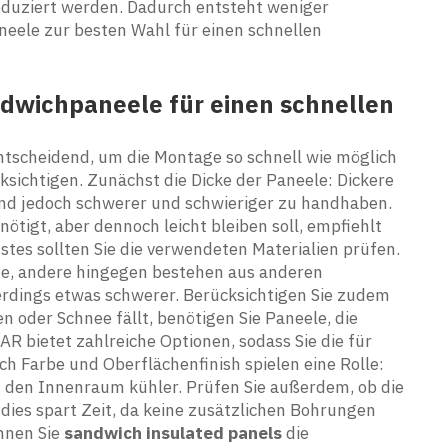
eduziert werden. Dadurch entsteht weniger
eele zur besten Wahl für einen schnellen
ndwichpaneele für einen schnellen
ntscheidend, um die Montage so schnell wie möglich
sichtigen. Zunächst die Dicke der Paneele: Dickere
d jedoch schwerer und schwieriger zu handhaben.
igt, aber dennoch leicht bleiben soll, empfiehlt
hstes sollten Sie die verwendeten Materialien prüfen.
te, andere hingegen bestehen aus anderen
lerdings etwas schwerer. Berücksichtigen Sie zudem
n oder Schnee fällt, benötigen Sie Paneele, die
 bietet zahlreiche Optionen, sodass Sie die für
 Farbe und Oberflächenfinish spielen eine Rolle:
n den Innenraum kühler. Prüfen Sie außerdem, ob die
dies spart Zeit, da keine zusätzlichen Bohrungen
önnen Sie
sandwich insulated panels
die