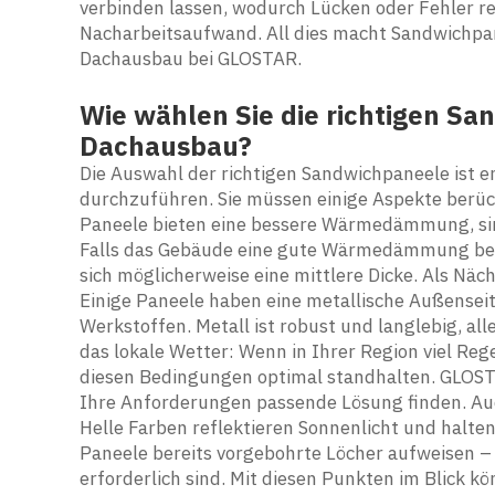
verbinden lassen, wodurch Lücken oder Fehler r
Nacharbeitsaufwand. All dies macht Sandwichpan
Dachausbau bei GLOSTAR.
Wie wählen Sie die richtigen Sa
Dachausbau?
Die Auswahl der richtigen Sandwichpaneele ist e
durchzuführen. Sie müssen einige Aspekte berück
Paneele bieten eine bessere Wärmedämmung, sin
Falls das Gebäude eine gute Wärmedämmung benöt
sich möglicherweise eine mittlere Dicke. Als Näc
Einige Paneele haben eine metallische Außensei
Werkstoffen. Metall ist robust und langlebig, al
das lokale Wetter: Wenn in Ihrer Region viel Rege
diesen Bedingungen optimal standhalten. GLOSTAR
Ihre Anforderungen passende Lösung finden. Auch
Helle Farben reflektieren Sonnenlicht und halte
Paneele bereits vorgebohrte Löcher aufweisen – 
erforderlich sind. Mit diesen Punkten im Blick k