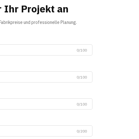
 Ihr Projekt an
Fabrikpreise und professionelle Planung.
0/100
0/100
0/100
0/200