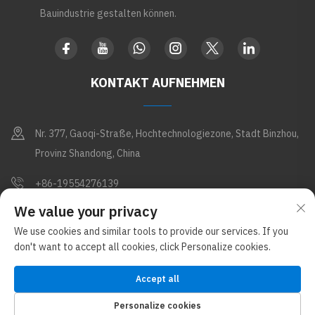
Bauindustrie gestalten können.
KONTAKT AUFNEHMEN
Nr. 377, Gaoqi-Straße, Hochtechnologiezone, Stadt Binzhou,
Provinz Shandong, China
+86-19554276139
We value your privacy
[email protected]
We use cookies and similar tools to provide our services. If you
don't want to accept all cookies, click Personalize cookies.
Copyright © Shandong Apex Metal Products Co., Ltd. Alle Rechte
vorbehalten (im Glostar New Materials Group-Konzern)
Accept all
Datenschutzrichtlinie
Blog
Personalize cookies