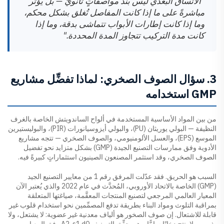
"الاتساق البُعدي ليس بند مواصفاتٍ ثانويٍّ — بل يؤثر
مباشرةً على ما إذا كانت المفاصل تُغلق بشكل محكم،
وما إذا كانت إطارات الأبواب تتماشى بدقة، وما إذا
كانت مدة التركيب تتجاوز المدة المحددة."
3. سؤال الصوف الصخري: لماذا تفضِّل مشاريع
GMP استخدامه
من بين المواد الأساسية المستخدمة في ألواح الساندويتش الخاصة بالغرف
النظيفة — البولي يوريثان (PU)، والبولي أيزوسيانورات (PIR)، والبوليستيرين
الموسع (EPS)، والعسل الألومنيومي، والصوف الصخري — تتجه مشاريع
الأدوية وفق ممارسات التصنيع الجيدة (GMP) بشكل متزايد نحو تفضيل
الصوف الصخري، وقد استثمر المصنعون الصينيون استثماراتٍ كبيرةً فيه.
السبب هو الحريق. فقد عدّلت المرفق رقم 1 من معايير التصنيع الجيد
(GMP) الخاصة بالاتحاد الأوروبي، المُحدَّث في عام 2022 والذي يُعتبر الآن
المعيار العالمي المرجعي لتصنيع المنتجات المعقَّمة، صياغتها المتعلقة
بمراقبة التلوث ومواد البناء بطريقة تدفع المصمِّمين نحو استخدام قلوب غير
قابلة للاشتعال. إن صوف الصخور هو ألياف معدنية غير عضوية: لا يشتعل، ولا
يذوب، ولا ينتج دخانًا سامًّا. وهو يحقِّق التصنيف A2-s1,d0 وفق المعيار