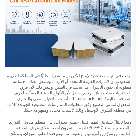
ابحث في أي مصنع جديد لإنتاج الأدوية يتم تشغيله حاليًّا في المملكة العربية
السعودية أو الإمارات العربية المتحدة أو الأردن، وستكون هناك احتمالية
معقولة أن تكون الجدران قد أُنتجت في الصين. وليس ذلك لأن فرق
المشتريات قبلت خيارًا أرخص — بل لأن الألواح الصينية المصنَّعة لغرف
النظافة العالية (Cleanroom Panels) أصبحت الخيار التقني والتجاري
المعقول لمباني التصنيع وفق متطلبات الممارسات التصنيعية الجيدة (GMP)
في منطقة الشرق الأوسط، وذلك لأسباب محددة ومفهومة جيدًا.
وهذا تحوُّلٌ يستحق الفهم. فقبل خمس سنوات، كان معظم مقاولي التوريد
والتصميم والبناء (EPC) الإقليميين يشترون أنظمة غلاف غرف النظافة
العالية من مورِّدين أوروبيين أو هنود. أما اليوم فقد انقلب الميزان. وتوضِّح