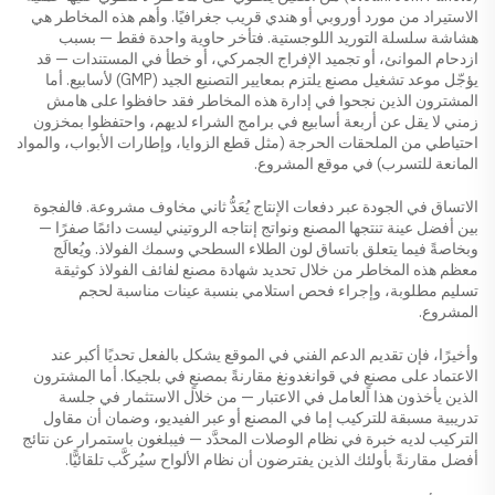
الاستيراد من مورد أوروبي أو هندي قريب جغرافيًا. وأهم هذه المخاطر هي
هشاشة سلسلة التوريد اللوجستية. فتأخر حاوية واحدة فقط — بسبب
ازدحام الموانئ، أو تجميد الإفراج الجمركي، أو خطأ في المستندات — قد
يؤجّل موعد تشغيل مصنع يلتزم بمعايير التصنيع الجيد (GMP) لأسابيع. أما
المشترون الذين نجحوا في إدارة هذه المخاطر فقد حافظوا على هامش
زمني لا يقل عن أربعة أسابيع في برامج الشراء لديهم، واحتفظوا بمخزون
احتياطي من الملحقات الحرجة (مثل قطع الزوايا، وإطارات الأبواب، والمواد
المانعة للتسرب) في موقع المشروع.
الاتساق في الجودة عبر دفعات الإنتاج يُعَدُّ ثاني مخاوف مشروعة. فالفجوة
بين أفضل عينة تنتجها المصنع ونواتج إنتاجه الروتيني ليست دائمًا صفرًا —
وبخاصةً فيما يتعلق باتساق لون الطلاء السطحي وسمك الفولاذ. ويُعالَج
معظم هذه المخاطر من خلال تحديد شهادة مصنع لفائف الفولاذ كوثيقة
تسليم مطلوبة، وإجراء فحص استلامي بنسبة عينات مناسبة لحجم
المشروع.
وأخيرًا، فإن تقديم الدعم الفني في الموقع يشكل بالفعل تحديًا أكبر عند
الاعتماد على مصنعٍ في قوانغدونغ مقارنةً بمصنعٍ في بلجيكا. أما المشترون
الذين يأخذون هذا العامل في الاعتبار — من خلال الاستثمار في جلسة
تدريبية مسبقة للتركيب إما في المصنع أو عبر الفيديو، وضمان أن مقاول
التركيب لديه خبرة في نظام الوصلات المحدَّد — فيبلغون باستمرار عن نتائج
أفضل مقارنةً بأولئك الذين يفترضون أن نظام الألواح سيُركَّب تلقائيًّا.