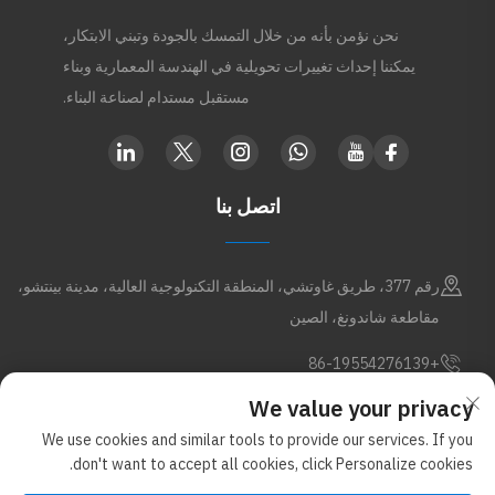
نحن نؤمن بأنه من خلال التمسك بالجودة وتبني الابتكار،
يمكننا إحداث تغييرات تحويلية في الهندسة المعمارية وبناء
مستقبل مستدام لصناعة البناء.
اتصل بنا
رقم 377، طريق غاوتشي، المنطقة التكنولوجية العالية، مدينة بينتشو،
مقاطعة شاندونغ، الصين
+86-19554276139
We value your privacy
[email protected]
We use cookies and similar tools to provide our services. If you
don't want to accept all cookies, click Personalize cookies.