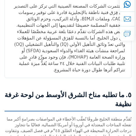
استثمرت الشركات المصنعة الصينية التي تركز على التصدير
في فِرَق فنية ناطقة بالإنجليزية قادرة على توفير رسومات
الـCAD، وملفات الـBIM، وأدلة التركيب، وحزم الوثائق
التحققية المصمَّمة خصيصًا لتقديمها إلى الجهات التنظيمية.
وبعض هذه الشركات تقدِّم دعمًا بلغة عربية مخصَّصًا للعملاء
في دول الخليج. أما بالنسبة للفِرَق المسؤولة عن المؤهلات
والتي تعدّ وثائق التأهيل الأولي (IQ) والتأهيل التشغيلي (OQ)
لمراجعة منشآت هيئة الغذاء والدواء السعودية (SFDA) أو
وزارة الصحة العامة (MOHAP)، فإن وجود مورِّدٍ قادرٍ على
تلبية طلبات البيانات الفنية خلال ٢٤ ساعة يُعَدُّ ميزة عملية
تتراكم أثرها طوال دورة حياة المشروع.
٥. ما تطلبه مناخ الشرق الأوسط من لوحة غرفة
نظيفة
تُقدِّم منطقة الخليج ظروفًا تُعقِّب الأخطاء في المواصفات بصرامةٍ أكبر مما
تفعله المناخات المعتدلة في أوروبا أو أمريكا الشمالية. فغالبًا ما تتجاوز
درجات الحرارة المحيطة في الهواء الطلق ٤٥°م في فصل الصيف. وتتفاوت