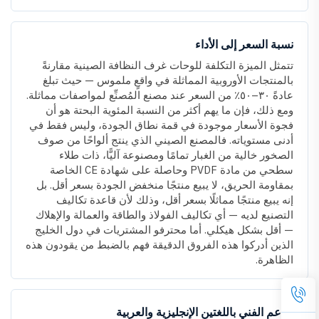
نسبة السعر إلى الأداء
تتمثل الميزة التكلفة للوحات غرف النظافة الصينية مقارنةً
بالمنتجات الأوروبية المماثلة في واقعٍ ملموس — حيث تبلغ
عادةً ٣٠–٥٠٪ من السعر عند مصنع المُصنِّع لمواصفات مماثلة.
ومع ذلك، فإن ما يهم أكثر من النسبة المئوية البحتة هو أن
فجوة الأسعار موجودة في قمة نطاق الجودة، وليس فقط في
أدنى مستوياته. فالمصنع الصيني الذي ينتج ألواحًا من صوف
الصخور خالية من الغبار تمامًا ومصنوعة آليًّا، ذات طلاء
سطحي من مادة PVDF وحاصلة على شهادة CE الخاصة
بمقاومة الحريق، لا يبيع منتجًا منخفض الجودة بسعر أقل. بل
إنه يبيع منتجًا مماثلًا بسعر أقل، وذلك لأن قاعدة تكاليف
التصنيع لديه — أي تكاليف الفولاذ والطاقة والعمالة والإهلاك
— أقل بشكل هيكلي. أما محترفو المشتريات في دول الخليج
الذين أدركوا هذه الفروق الدقيقة فهم بالضبط من يقودون هذه
الظاهرة.
الدعم الفني باللغتين الإنجليزية والعربية