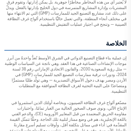
لا يُعتبر أي من هذه المخاطر مخاطرًا جوهرية. بل يمكن إدارتها، وتقوم فرق
المشتريات وإدارة المشاريع المتمرسة في دول الخليج بإدارتها بالفعل. ويدلّ
على ذلك عدد مشاريع التصنيع الجيد للممارسات (GMP) التي تم الانتهاء منها
في مختلف أنحاء المنطقة، والتي تعمل حاليًّا باستخدام ألواح غرف النظافة
الصينية — وتنجح في اجتياز عمليات التفتيش التنظيمية.
الخلاصة
إن عملية بناء قطاع التصنيع الدوائي في الشرق الأوسط تُعدُّ واحدةً من أبرز
موجات الإنشاءات الصناعية في هذا العقد. وهي ناتجة عن السياسات الوطنية
— مثل رؤية السعودية 2030، والقانون الاتحادي الإماراتي رقم 38 لسنة
2024، ودورات ترقية ممارسات التصنيع الجيد للممارسات (GMP) في
الأردن ومصر بهدف دخول الأسواق التصديرية — وهي تولِّد طلبًا مستمرًّا
ومتصاعدًا على البنية التحتية لغرف النظافة المتوافقة مع المتطلبات
التنظيمية.
مصنّعو ألواح غرف النظافة الصينيون، وبخاصة أولئك الذين استثمروا في
الإنتاج الآلي، ونوى صوف الصخور الخالية من الغبار تمامًا، واختبارات
مقاومة الحريق المعتمدة من قبل المعايير الأوروبية (CE)، والدعم الفني
باللغة الإنجليزية، هم في وضع ممتاز لتلبية تلك الحاجة. وحقًّا تتمثّل القيمة
المقدَّمة في: أداء فني مماثل بتكلفة أقل، وأوقات تسليم أسرع مقارنةً
بالبدائل الأوروبية، وقدرة على التخصيص تتناسب مع المواصفات المتنوعة