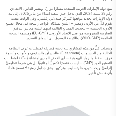
تتبع دولة الإمارات العربية المتحدة مسارًا موازيًا. وتشير القانون الاتحادي
رقم 38 لسنة 2024، الذي يدخل حيز التنفيذ ابتداءً من يناير 2025، إلى نية
دولة الإمارات تحديد موقعها كمركز صيدلاني إقليمي. وفي الوقت نفسه،
تقوم كلٌّ من الأردن ومصر — اللتين تمتلكان قواعد راسخة في مجال تصنيع
الأدوية الجنيسة — بتحديث المصانع القائمة لديهما لتلبية معايير التدقيق
الصارمة المفروضة من قِبل الاتحاد الأوروبي (EU-GMP) ومنظمة الصحة
العالمية (WHO-GMP)، واللازمة للوصول إلى أسواق التصدير.
ويتطلب كلٌّ من هذه المشاريع بنية تحتية مُطابِقة لمتطلبات غرف النظافة
الخالية من الجسيمات (Cleanroom). فالجدران والسقوف والأبواب وأنظمة
فرق الضغط والزوايا الهيجينية — أي الغلاف المادي لمنشأة مُطبِّقة لمتطلبات
التصنيع الجيد (GMP) — ليست عنصرًا تكميليًّا أو ثانويًّا. بل هي شرطٌ تنظيميٌّ
إلزاميٌّ. ويجب توريدها وتسليمها وتركيبها وفق جداول زمنية لا تسمح عادةً
بأي هامش تأخير.