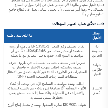
الصينيين متكافئون. وتطبّق فرق المشتريات ذات الخبرة في هذا المجال
عملية تأهيلٍ ستبدو مألوفةً لأي شخص عمل في إدارة مورِّدي القطاع
الصيدلاني — وهذا أمر مناسب، لأن العميل النهائي يعمل في قطاعٍ خاضعٍ
لتنظيمٍ صارمٍ جدًّا.
قائمة تحقُّق عملية لتقييم المؤهلات:
مجال
ما الذي ينبغي طلبه
التأهيل
أداء
تقرير تصنيف وفق المعيار EN 13501-1 من هيئة أوروبية
مقاومة
معتمدة أو مختبر معتمد من UKAS/DAkkS. تأكَّد من أن
الحريق
مواصفات المنتج الذي خضع للاختبار تتطابق مع ما تطلبه.
تقرير اختبار مستقل لحساب الجسيمات في ظروف غرفة
شهادة
نظيفة ديناميكية. اطلب منهجية الاختبار — فاختبارات
خلوّ من
المختبرات في الظروف الثابتة غير كافية للتحقق من الامتثال
الغبار
لمتطلبات الممارسات التصنيعية الجيدة (GMP).
اطلب وثيقة مواصفات التسامح الإنتاجي. ويجب أن تُحدِّد
الاتساق
الألواح المصنَّعة آليًّا تسامحًا قدره ±٠٫٥ مم بالنسبة للسماكة
البُعدي
والانحراف عن الاستواء. وتأكد مما إذا كانت المصنع يعمل
بخطوط تلبيس مستمرة.
شهادة ISO 9001 سارية المفعول وبنطاق يشمل إنتاج ألواح