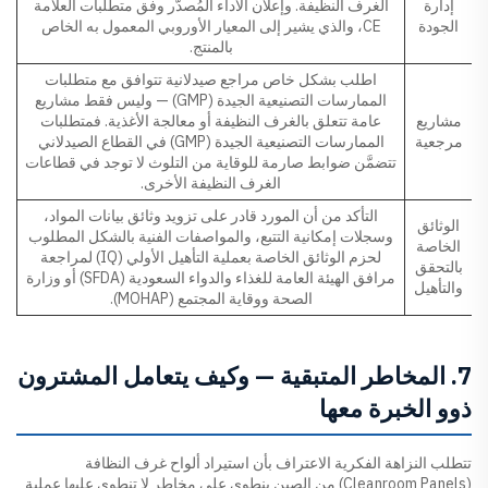
إدارة
الغرف النظيفة. وإعلان الأداء المُصدَّر وفق متطلبات العلامة
الجودة
CE، والذي يشير إلى المعيار الأوروبي المعمول به الخاص
بالمنتج.
اطلب بشكل خاص مراجع صيدلانية تتوافق مع متطلبات
الممارسات التصنيعية الجيدة (GMP) — وليس فقط مشاريع
مشاريع
عامة تتعلق بالغرف النظيفة أو معالجة الأغذية. فمتطلبات
مرجعية
الممارسات التصنيعية الجيدة (GMP) في القطاع الصيدلاني
تتضمَّن ضوابط صارمة للوقاية من التلوث لا توجد في قطاعات
الغرف النظيفة الأخرى.
التأكد من أن المورد قادر على تزويد وثائق بيانات المواد،
الوثائق
وسجلات إمكانية التتبع، والمواصفات الفنية بالشكل المطلوب
الخاصة
لحزم الوثائق الخاصة بعملية التأهيل الأولي (IQ) لمراجعة
بالتحقق
مرافق الهيئة العامة للغذاء والدواء السعودية (SFDA) أو وزارة
والتأهيل
الصحة ووقاية المجتمع (MOHAP).
7. المخاطر المتبقية — وكيف يتعامل المشترون
ذوو الخبرة معها
تتطلب النزاهة الفكرية الاعتراف بأن استيراد ألواح غرف النظافة
(Cleanroom Panels) من الصين ينطوي على مخاطر لا تنطوي عليها عملية