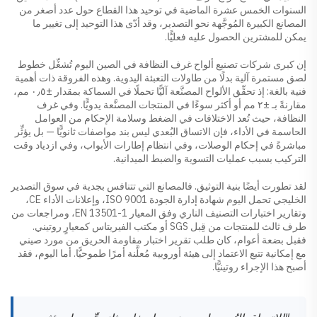
السنوات الخمس عشرة الماضية في توحيد هذا القطاع حول عدد أصغر من
المصانع الكبيرة المُوجَّهة نحو التصدير، وقد أدّى هذا التوحيد إلى تغيير ما
يمكن للمشترين الحصول عليه فعليًّا.
إن كبرى شركات تصنيع ألواح غرف النظافة في الصين اليوم تُشغِّل خطوط
لصق مستمرة آلية بدلًا من طاولات التعبئة اليدوية. وهذه الفروقة ذات أهمية
فنية بالغة: إذ تحقِّق الألواح المصنَّعة آليًّا تحملًا في السماكة بمقدار ±٠٫٥ مم،
مقارنةً بـ ±٢ مم أو أكثر سوءًا في المنتجات المصنَّعة يدويًّا. وفي غرف
النظافة، حيث تُعد الاختلافات في الضغط وسلامة الإحكام من العوامل
الحاسمة في الأداء، فإن الاتساق البُعدي ليس بند مواصفات ثانويًّا — بل يؤثِّر
مباشرةً في إحكام الوصلات، وفي انتظام إطارات الأبواب، وفي ازدياد وقت
التركيب بسبب عمليات التسوية والضبط الميدانية.
لقد تطورت أيضًا بنية التوثيق. فالمصانع التي تتنافس بجدية في سوق التصدير
الخليجي تحمل اليوم شهادة إدارة الجودة ISO 9001، وإعلانات الأداء CE،
وتقارير اختبارات التصنيف الناري وفق المعيار EN 13501-1، ومراجعات من
طرف ثالث للمنتجات من قِبل SGS أو مكتب الفيريتاس كمعيارٍ روتيني.
فقبل بضعة أعوام، كان طلب تقرير اختبار مقاومة الحريق من مورد صيني
مع إمكانية تتبع الاعتماد إلى هيئة أوروبية مُعلَّنة أمرًا طموحيًّا. أما اليوم، فقد
أصبح هذا الإجراء روتينيًّا.