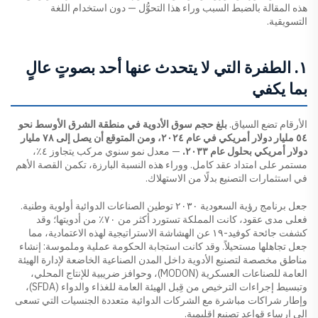
هذه المقالة بالضبط السبب وراء هذا التحوُّل — دون استخدام اللغة
التسويقية.
١. الطفرة التي لا يتحدث عنها أحد بصوتٍ عالٍ
بما يكفي
الأرقام تضع السياق.
بلغ حجم سوق الأدوية في منطقة الشرق الأوسط نحو
٥٤ مليار دولار أمريكي في عام ٢٠٢٤، ومن المتوقع أن يصل إلى ٧٨ مليار
دولار أمريكي بحلول عام ٢٠٣٣.
— معدل نمو سنوي مركب يتجاوز ٤٪،
مستمر على امتداد عقد كامل. ووراء هذه النسبة البارزة، تكمن القصة الأهم
في استثمارات التصنيع بدلًا من الاستهلاك.
جعل برنامج رؤية السعودية ٢٠٣٠ توطين الصناعات الدوائية أولوية وطنية.
فعلى مدى عقود، كانت المملكة تستورد أكثر من ٧٠٪ من أدويتها؛ وقد
كشفت جائحة كوفيد-١٩ عن الهشاشة الاستراتيجية لهذه الاعتمادية، مما
جعل تجاهلها مستحيلاً. وقد كانت استجابة الحكومة عملية وملموسة: إنشاء
مناطق مخصصة لتصنيع الأدوية داخل المدن الصناعية الخاضعة لإدارة الهيئة
العامة للصناعات العسكرية (MODON)، وحوافز ضريبية للإنتاج المحلي،
وتبسيط إجراءات الترخيص من قِبل الهيئة العامة للغذاء والدواء (SFDA)،
وإطار شراكات مباشرة مع الشركات الدوائية متعددة الجنسيات التي تسعى
إلى إرساء قواعد تصنيع إقليمية.