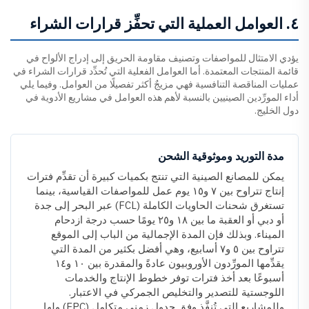
٤. العوامل العملية التي تحفِّز قرارات الشراء
يؤدي الامتثال للمواصفات وتصنيف مقاومة الحريق إلى إدراج الألواح في
قائمة المنتجات المعتمدة. أما العوامل الفعلية التي تُحدِّد قرارات الشراء في
عمليات المناقصة التنافسية فهي مزيجٌ أكثر تفصيلًا من العوامل. وفيما يلي
أداء المورِّدين الصينيين بالنسبة لأهم هذه العوامل في مشاريع الأدوية في
دول الخليج.
مدة التوريد وموثوقية الشحن
يمكن للمصانع الصينية التي تنتج بكميات كبيرة أن تقدِّم فترات
إنتاج تتراوح بين ٧ و١٥ يوم عمل للمواصفات القياسية، بينما
تستغرق شحنات الحاويات الكاملة (FCL) عبر البحر إلى جدة
أو دبي أو العقبة ما بين ١٨ و٢٥ يومًا حسب درجة ازدحام
الميناء. وبذلك فإن المدة الإجمالية من الباب إلى الموقع
تتراوح بين ٥ و٧ أسابيع، وهي أفضل بكثير من المدة التي
يقدِّمها المورِّدون الأوروبيون عادةً والمقدرة بين ١٠ و١٤
أسبوعًا بعد أخذ فترات توفر خطوط الإنتاج والخدمات
اللوجستية للتصدير والتخليص الجمركي في الاعتبار.
وللمشاريع التي تُنفَّذ وفق جدول زمني متكامل (EPC) ولها