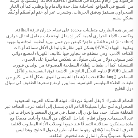
الرطوبة بين أرقامٍ مفردة في المناطق الداخلية الجافة، ومستوياتٍ قريبة
من التشبع في المواقع الساحلية مثل جدة والدمام وأبوظبي. كما أن الغبار
الصحراوي مستمرٌ ودقيق الجزيئات، ويتسرب عبر أي ختمٍ لم يُصمَّم أو يُنفَّذ
بشكلٍ سليم.
تفرض هذه الظروف متطلبات محددة على نظام جدران غرفة النظافة.
وتكتسب الأداء الحراري أهمية أكبر: إذ يقلل لوحة ذات معامل انتقال حراري
(U-value) قدره 0.45 واط/م²·كيلفن من حمل تبريد أنظمة التدفئة والتهوية
وتكييف الهواء (HVAC) بشكل كبير مقارنةً بالبدائل الأقل سماكة أو ذات
الكثافة الأدنى، وفي منطقةٍ قد تتجاوز فيها تكاليف الكهرباء لمصنع دوائي
كبير مليونَي دولار أمريكي سنويًّا، ما ينعكس مباشرةً على الجدوى
التشغيلية. كما أن طبقات الطلاء السطحية المصنوعة من بوليدين فلوريد
الفينيل (PVDF) تقاوم التحلُّل الناتج عن الأشعة فوق البنفسجية والتآكل
السطحي (Chalking) تحت الإشعاع الشمسي القوي بشكلٍ أفضل بكثيرٍ من
طبقات الطلاء البوليستر القياسية، مما يبرر ارتفاع سعرها الطفيف في سياق
دول الخليج.
النظام المشترك لا يقل أهميةً عن ذلك. فبيئة المملكة العربية السعودية
الصحراوية تُنتج غبار السيليكا الناعم الذي يتسلل إلى أغلفة غرف النظافة غير
المغلقة بشكل جيد، مما يؤدي إلى فشل في فروق الضغط وانحرافات في
عدد الجسيمات. ويوفّر نظام التداخل المكوَّن من ألسنة وأخاديد مدمجًا مع
مادة سيليكون صيدلانية التصاقًا عند جميع الوصلات الأداء المطلوب لأغلفة
الغرف المُحكمة الإغلاق، وهو ما تتطلبه ظروف دول الخليج. وهذا ليس
تفصيلًا تصميميًّا يمكن التنازل عنه لتخفيض التكلفة.