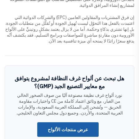
لمشاريع إنشاء المرافق الدوائية.
إن فرق المشتريات والمقاولين العامين (EPC) والشركات الدوائية التي
اعتمدت بالفعل هذا التحوّل ليست تُهمِل الجودة أو تُقلّل من متطلبات الجودة.
بل إنها تشتري بذكاءٍ وحكمة. أما من لا يزال يعتمد بشكلٍ روتينيٍّ على الألواح
الأوروبية دون مقارنةٍ مباشرةٍ للمواصفات وبرامج التسليم، فقد يكتشف أنّه
يدفع سعرًا زائدًا لا يمنحه أي ميزة تنافسية بعد الآن.
هل تبحث عن ألواح غرف النظافة لمشروع يتوافق
مع معايير التصنيع الجيد (GMP)؟
نورد ألواح غرف نظيفة مصنوعة آليًا من صوف الصخور الخالي
من الغبار، مع وثائق اعتماد كاملة من CE واختبارات مقاومة
الحريق — وتُشحن إلى المملكة العربية السعودية، والإمارات
العربية المتحدة، والأردن، وجميع دول مجلس التعاون الخليجي.
عرض منتجات الألواح