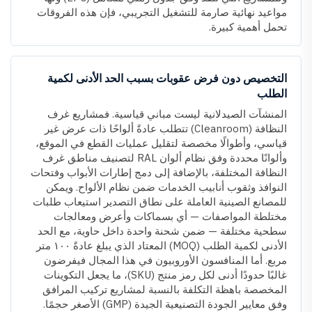
مواعيد نهائية صارمة للتشغيل التجريبي، فإن هذه الفروقات
تحمل أهمية كبيرة.
التخصيص دون فرض عقوبات بسبب الحد الأدنى لكمية
الطلب
المنشآت الصيدلانية ليست مباني قياسية. فمشاريع غرف
النظافة (Cleanroom) تتطلب عادةً ألواحًا ذات عرض غير
قياسي، وأطوالًا مخصصة لتقليل عمليات القطع في الموقع،
وألوانًا محددة وفق نظام ألوان RAL لتصنيف مناطق غرف
النظافة المختلفة، بالإضافة إلى دمج إطارات الأبواب وفتحات
النوافذ وثقوب أنابيب الخدمات ضمن نظام الألواح. ويمكن
للمصانع الصينية العاملة على نطاق التصدير استيعاب طلبات
مختلطة المواصفات — أي بسماكات وأعرض ومعالجات
سطحية مختلفة — ضمن شحنة واحدة داخل حاوية، مع الحد
الأدنى لكمية الطلب (MOQ) المعتاد الذي يبلغ عادةً ١٠٠ متر
مربع. أما المنافسون الأوروبيون في هذا المجال فيفرضون
غالبًا حدودًا أدنى لكل رمز منتج (SKU)، ما يجعل التكوينات
المخصصة باهظة التكلفة بالنسبة لمشاريع تركيب المرافق
وفق معايير الجودة التصنيعية الجيدة (GMP) الأصغر حجمًا.