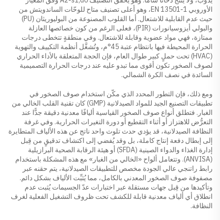
الأوروبي EN 13501-1، وهو أعلى تصنيف متاح للوحّات الساندويتش من
حيث عدم القابلية للاشتعال. أما القلوب المصنوعة من البوليوريثان (PU)
والبولي أيزوسيانورات (PIR)، فعلى الرغم من كون خصائصها العازلة
ممتازة، فهي مواد عضوية وقابلة للاشتعال. وفي منطقةٍ تتخطى درجات
الحرارة المحيطة فيها بانتظام عتبة 45°م، وتُشغَّل أنظمة التكييف والتهوية
(HVAC) تحت حملٍ كبير طوال العام، فإن الحجة المتعلقة بالأداء الحراري
لصوف الصخور تكون أقوى مما تبدو عليه عند درجات الحرارة التصميمية
السائدة في نصف الكرة الشمالي.
ومع ذلك، فإن التطور المحدد الذي مكّن استخدام صوف الصخور في
تطبيقات التصنيع الجيد للمواد الصيدلانية (GMP) كان تقنية القلب الخالي من
الغبار. فتطلق أنواع صوف الصخور القياسية أليافًا معدنية دقيقة جدًّا عند
التعرُّض للاهتزاز أو أثناء التقطيع أو دورة التغيرات الحرارية. وفي غرفة
النظافة الصيدلانية، قد يؤدي حدث تلوث واحد ناتج عن هذه الألياف المتطايرة
إلى إبطال دفعة إنتاج كاملة، بل وقد يُفضي إلى اكتشاف تدقيقٍ من قِبل
إدارة الغذاء والدواء الصينية (SFDA) أو هيئة الرقابة الصحية البرازيلية
(ANVISA). وتتعامل ألواح «الخالي من الغبار» مع هذه المشكلة باستخدام
رابط راتنجي عالي الجودة مخصص للتطبيقات الصيدلانية، يتم حقنه عبر
مصفوفة صوف الصخور المعدني بالكامل، مما يُثبِّت الألياف بشكل دائم.
وتأكيدها من قِبل جهات مستقلة عبر اختبارات عدّ الجسيمات يُثبت عدم
انطلاق أي ألياف معدنية قابلة للكشف تحت ظروف التشغيل الفعلية لغرف
النظافة.