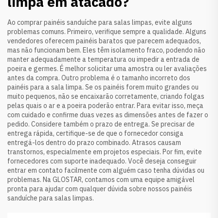
limpa em atacado?
Ao comprar painéis sanduíche para salas limpas, evite alguns
problemas comuns. Primeiro, verifique sempre a qualidade. Alguns
vendedores oferecem painéis baratos que parecem adequados,
mas não funcionam bem. Eles têm isolamento fraco, podendo não
manter adequadamente a temperatura ou impedir a entrada de
poeira e germes. É melhor solicitar uma amostra ou ler avaliações
antes da compra. Outro problema é o tamanho incorreto dos
painéis para a sala limpa. Se os painéis forem muito grandes ou
muito pequenos, não se encaixarão corretamente, criando folgas
pelas quais o ar e a poeira poderão entrar. Para evitar isso, meça
com cuidado e confirme duas vezes as dimensões antes de fazer o
pedido. Considere também o prazo de entrega. Se precisar de
entrega rápida, certifique-se de que o fornecedor consiga
entregá-los dentro do prazo combinado. Atrasos causam
transtornos, especialmente em projetos especiais. Por fim, evite
fornecedores com suporte inadequado. Você deseja conseguir
entrar em contato facilmente com alguém caso tenha dúvidas ou
problemas. Na GLOSTAR, contamos com uma equipe amigável
pronta para ajudar com qualquer dúvida sobre nossos painéis
sanduíche para salas limpas.