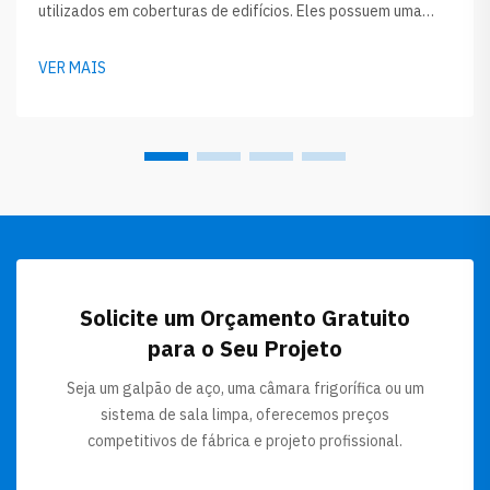
utilizados em coberturas de edifícios. Eles possuem uma
camada de isolamento entre duas chapas metálicas, o que
ajuda a manter a casa aquecida no inverno e fresca no verão.
VER MAIS
A GLOSTAR oferece muitas opções diferentes de
revestimento para...
Solicite um Orçamento Gratuito
para o Seu Projeto
Seja um galpão de aço, uma câmara frigorífica ou um
sistema de sala limpa, oferecemos preços
competitivos de fábrica e projeto profissional.